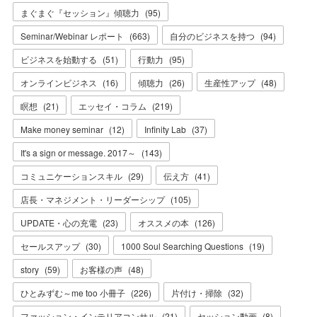
まぐまぐ『セッション』傾聴力
(
95
)
Seminar/Webinar レポート
(
663
)
自分のビジネスを持つ
(
94
)
ビジネスを始動する
(
51
)
行動力
(
95
)
オンラインビジネス
(
16
)
傾聴力
(
26
)
生産性アップ
(
48
)
瞑想
(
21
)
エッセイ・コラム
(
219
)
Make money seminar
(
12
)
Infinity Lab
(
37
)
It's a sign or message. 2017～
(
143
)
コミュニケーションスキル
(
29
)
伝え方
(
41
)
店長・マネジメント・リーダーシップ
(
105
)
UPDATE・心の充電
(
23
)
オススメの本
(
126
)
セールスアップ
(
30
)
1000 Soul Searching Questions
(
19
)
story
(
59
)
お客様の声
(
48
)
ひとみずむ～me too 小冊子
(
226
)
片付け・掃除
(
32
)
ファッション・インテリアコンサル
(
21
)
セッション動画
(
8
)