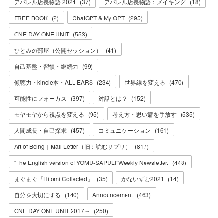
アパレル店長物語 2024
(
37
)
アパレル店長物語：メイキング
(
18
)
FREE BOOK
(
2
)
ChatGPT & My GPT
(
295
)
ONE DAY ONE UNIT
(
553
)
ひとみの部屋（公開セッション）
(
41
)
自己基盤・習慣・継続力
(
99
)
傾聴力・kincle本・ALL EARS
(
234
)
世界線を変える
(
470
)
可能性にフォーカス
(
397
)
対話とは？
(
152
)
モヤモヤから視点を変える
(
95
)
考え方・思い癖を手放す
(
535
)
人間成長・自己探求
(
457
)
コミュニケーション
(
161
)
Art of Being｜Mail Letter（旧：読むサプリ）
(
817
)
“The English version of YOMU-SAPULI”Weekly Newsletter.
(
448
)
まぐまぐ『Hitomi Collected』
(
35
)
かないずむ2021
(
14
)
自分を大切にする
(
140
)
Announcement
(
463
)
ONE DAY ONE UNIT 2017～
(
250
)