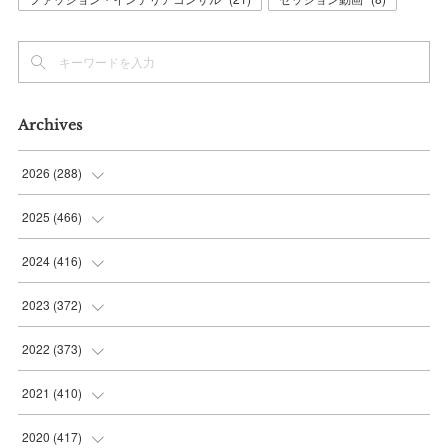
Archives
2026
(
288
)
(
9
)
2025
(
466
)
(
36
)
(
56
)
2024
(
416
)
(
37
)
(
37
)
(
38
)
2023
(
372
)
(
42
)
(
35
)
(
39
)
(
31
)
2022
(
373
)
(
36
)
(
36
)
(
38
)
(
30
)
(
31
)
2021
(
410
)
(
34
)
(
36
)
(
36
)
(
30
)
(
33
)
(
32
)
2020
(
417
)