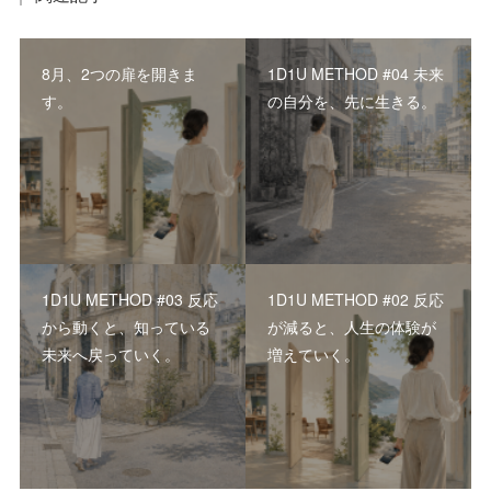
8月、2つの扉を開きま
1D1U METHOD #04 未来
す。
の自分を、先に生きる。
1D1U METHOD #03 反応
1D1U METHOD #02 反応
から動くと、知っている
が減ると、人生の体験が
未来へ戻っていく。
増えていく。