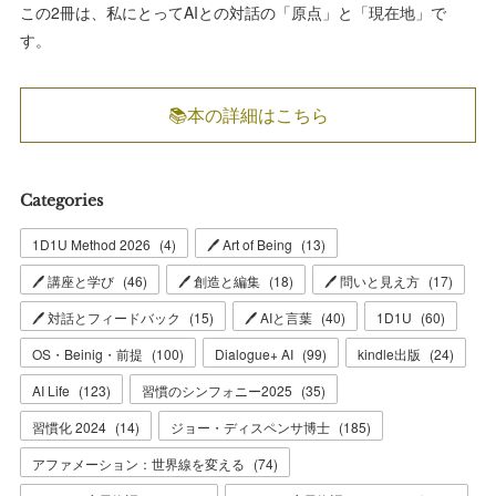
この2冊は、私にとってAIとの対話の「原点」と「現在地」で
す。
📚本の詳細はこちら
Categories
1D1U Method 2026
(
4
)
🖊 Art of Being
(
13
)
🖊 講座と学び
(
46
)
🖊 創造と編集
(
18
)
🖊 問いと見え方
(
17
)
🖊 対話とフィードバック
(
15
)
🖊 AIと言葉
(
40
)
1D1U
(
60
)
OS・Beinig・前提
(
100
)
Dialogue+ AI
(
99
)
kindle出版
(
24
)
AI Life
(
123
)
習慣のシンフォニー2025
(
35
)
習慣化 2024
(
14
)
ジョー・ディスペンサ博士
(
185
)
アファメーション：世界線を変える
(
74
)