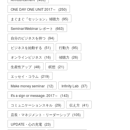
ONE DAY ONE UNIT 2017～
(
250
)
まぐまぐ『セッション』傾聴力
(
95
)
Seminar/Webinar レポート
(
663
)
自分のビジネスを持つ
(
94
)
ビジネスを始動する
(
51
)
行動力
(
95
)
オンラインビジネス
(
16
)
傾聴力
(
26
)
生産性アップ
(
48
)
瞑想
(
21
)
エッセイ・コラム
(
219
)
Make money seminar
(
12
)
Infinity Lab
(
37
)
It's a sign or message. 2017～
(
143
)
コミュニケーションスキル
(
29
)
伝え方
(
41
)
店長・マネジメント・リーダーシップ
(
105
)
UPDATE・心の充電
(
23
)