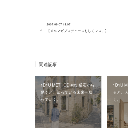
2007.09.07 18:07
【メルマガプロデュースもしてマス。】
関連記事
1D1U METHOD #03 反応から
1D1U 
動くと、知っている未来へ戻
ると、
っていく。
く。