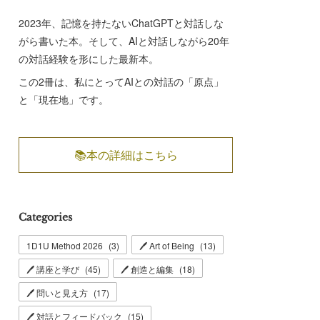
2023年、記憶を持たないChatGPTと対話しな
がら書いた本。そして、AIと対話しながら20年
の対話経験を形にした最新本。
この2冊は、私にとってAIとの対話の「原点」
と「現在地」です。
📚本の詳細はこちら
Categories
1D1U Method 2026
(
3
)
🖊 Art of Being
(
13
)
🖊 講座と学び
(
45
)
🖊 創造と編集
(
18
)
🖊 問いと見え方
(
17
)
🖊 対話とフィードバック
(
15
)