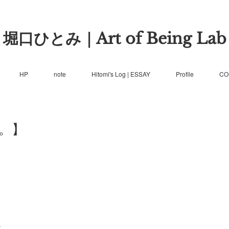
堀口ひとみ｜Art of Being Lab
HP
note
Hitomi's Log | ESSAY
Profile
CO
。】
。