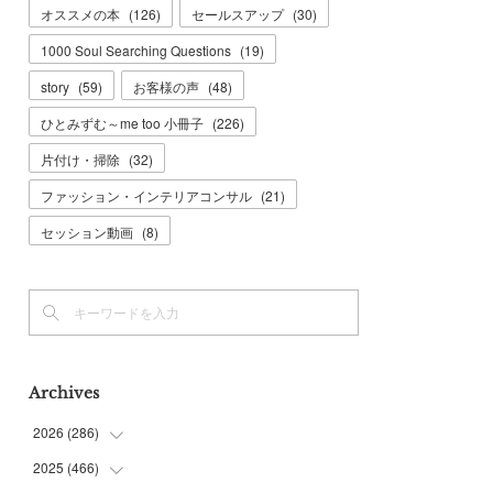
オススメの本
(
126
)
セールスアップ
(
30
)
1000 Soul Searching Questions
(
19
)
story
(
59
)
お客様の声
(
48
)
ひとみずむ～me too 小冊子
(
226
)
片付け・掃除
(
32
)
ファッション・インテリアコンサル
(
21
)
セッション動画
(
8
)
Archives
2026
(
286
)
2025
(
466
(
7
)
)