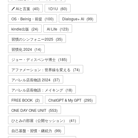
🖊 AIと言葉
(
40
)
1D1U
(
60
)
OS・Beinig・前提
(
100
)
Dialogue+ AI
(
99
)
kindle出版
(
24
)
AI Life
(
123
)
習慣のシンフォニー2025
(
35
)
習慣化 2024
(
14
)
ジョー・ディスペンサ博士
(
185
)
アファメーション：世界線を変える
(
74
)
アパレル店長物語 2024
(
37
)
アパレル店長物語：メイキング
(
18
)
FREE BOOK
(
2
)
ChatGPT & My GPT
(
295
)
ONE DAY ONE UNIT
(
553
)
ひとみの部屋（公開セッション）
(
41
)
自己基盤・習慣・継続力
(
99
)