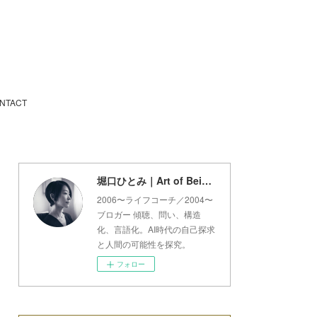
NTACT
堀口ひとみ｜Art of Being Lab
2006〜ライフコーチ／2004〜
ブロガー 傾聴、問い、構造
化、言語化。AI時代の自己探求
と人間の可能性を探究。
フォロー