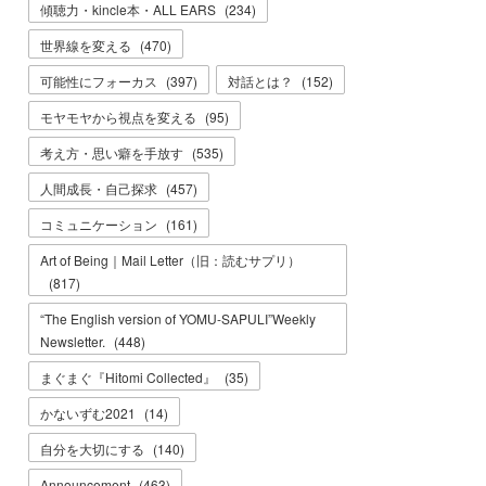
傾聴力・kincle本・ALL EARS
(
234
)
世界線を変える
(
470
)
可能性にフォーカス
(
397
)
対話とは？
(
152
)
モヤモヤから視点を変える
(
95
)
考え方・思い癖を手放す
(
535
)
人間成長・自己探求
(
457
)
コミュニケーション
(
161
)
Art of Being｜Mail Letter（旧：読むサプリ）
(
817
)
“The English version of YOMU-SAPULI”Weekly
Newsletter.
(
448
)
まぐまぐ『Hitomi Collected』
(
35
)
かないずむ2021
(
14
)
自分を大切にする
(
140
)
Announcement
(
463
)