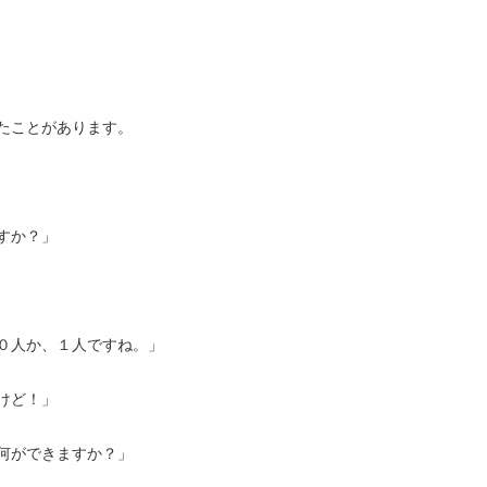
たことがあります。
すか？」
０人か、１人ですね。」
けど！」
何ができますか？」