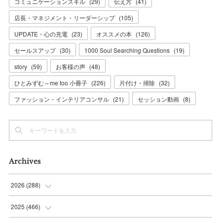
コミュニケーションスキル
(
29
)
伝え方
(
41
)
店長・マネジメント・リーダーシップ
(
105
)
UPDATE・心の充電
(
23
)
オススメの本
(
126
)
セールスアップ
(
30
)
1000 Soul Searching Questions
(
19
)
story
(
59
)
お客様の声
(
48
)
ひとみずむ～me too 小冊子
(
226
)
片付け・掃除
(
32
)
ファッション・インテリアコンサル
(
21
)
セッション動画
(
8
)
Archives
2026
(
288
)
(
9
)
2025
(
466
)