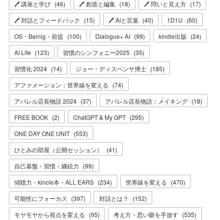
🖊 講座と学び
(
46
)
🖊 創造と編集
(
18
)
🖊 問いと見え方
(
17
)
🖊 対話とフィードバック
(
15
)
🖊 AIと言葉
(
40
)
1D1U
(
60
)
OS・Beinig・前提
(
100
)
Dialogue+ AI
(
99
)
kindle出版
(
24
)
AI Life
(
123
)
習慣のシンフォニー2025
(
35
)
習慣化 2024
(
14
)
ジョー・ディスペンサ博士
(
185
)
アファメーション：世界線を変える
(
74
)
アパレル店長物語 2024
(
37
)
アパレル店長物語：メイキング
(
18
)
FREE BOOK
(
2
)
ChatGPT & My GPT
(
295
)
ONE DAY ONE UNIT
(
553
)
ひとみの部屋（公開セッション）
(
41
)
自己基盤・習慣・継続力
(
99
)
傾聴力・kincle本・ALL EARS
(
234
)
世界線を変える
(
470
)
可能性にフォーカス
(
397
)
対話とは？
(
152
)
モヤモヤから視点を変える
(
95
)
考え方・思い癖を手放す
(
535
)