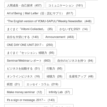
人間成長・自己探求
(
457
)
コミュニケーション
(
161
)
Art of Being｜Mail Letter（旧：読むサプリ）
(
817
)
“The English version of YOMU-SAPULI”Weekly Newsletter.
(
448
)
まぐまぐ『Hitomi Collected』
(
35
)
かないずむ2021
(
14
)
自分を大切にする
(
140
)
Announcement
(
463
)
ONE DAY ONE UNIT 2017～
(
250
)
まぐまぐ『セッション』傾聴力
(
95
)
Seminar/Webinar レポート
(
663
)
自分のビジネスを持つ
(
94
)
ビジネスを始動する
(
51
)
行動力
(
95
)
オンラインビジネス
(
16
)
傾聴力
(
26
)
生産性アップ
(
48
)
瞑想
(
21
)
エッセイ・コラム
(
219
)
Make money seminar
(
12
)
Infinity Lab
(
37
)
It's a sign or message. 2017～
(
143
)