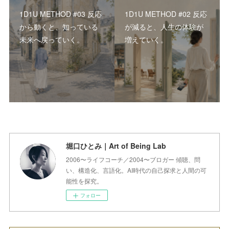
1D1U METHOD #03 反応
1D1U METHOD #02 反応
から動くと、知っている
が減ると、人生の体験が
未来へ戻っていく。
増えていく。
堀口ひとみ｜Art of Being Lab
2006〜ライフコーチ／2004〜ブロガー 傾聴、問
い、構造化、言語化。AI時代の自己探求と人間の可
能性を探究。
フォロー