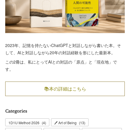
2023年、記憶を持たないChatGPTと対話しながら書いた本。そ
して、AIと対話しながら20年の対話経験を形にした最新本。
この2冊は、私にとってAIとの対話の「原点」と「現在地」で
す。
📚本の詳細はこちら
Categories
1D1U Method 2026
(
4
)
🖊 Art of Being
(
13
)