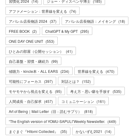
習慣化 2024
(
14
)
ジョー・ディスペンサ博士
(
185
)
アファメーション：世界線を変える
(
74
)
アパレル店長物語 2024
(
37
)
アパレル店長物語：メイキング
(
18
)
FREE BOOK
(
2
)
ChatGPT & My GPT
(
295
)
ONE DAY ONE UNIT
(
553
)
ひとみの部屋（公開セッション）
(
41
)
自己基盤・習慣・継続力
(
99
)
傾聴力・kincle本・ALL EARS
(
234
)
世界線を変える
(
470
)
可能性にフォーカス
(
397
)
対話とは？
(
152
)
モヤモヤから視点を変える
(
95
)
考え方・思い癖を手放す
(
535
)
人間成長・自己探求
(
457
)
コミュニケーション
(
161
)
Art of Being｜Mail Letter（旧：読むサプリ）
(
818
)
“The English version of YOMU-SAPULI”Weekly Newsletter.
(
449
)
まぐまぐ『Hitomi Collected』
(
35
)
かないずむ2021
(
14
)