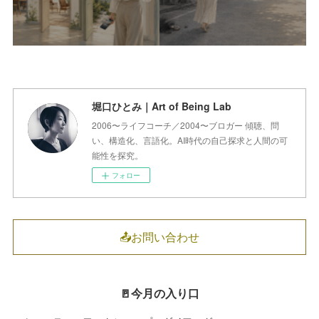
堀口ひとみ｜Art of Being Lab
2006〜ライフコーチ／2004〜ブロガー 傾聴、問
い、構造化、言語化。AI時代の自己探求と人間の可
能性を探究。
フォロー
📤お問い合わせ
🚪今月の入り口