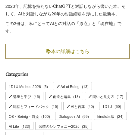
2023年、記憶を持たないChatGPTと対話しながら書いた本。そ
して、AIと対話しながら20年の対話経験を形にした最新本。
この2冊は、私にとってAIとの対話の「原点」と「現在地」で
す。
📚本の詳細はこちら
Categories
1D1U Method 2026
(
5
)
🖊 Art of Being
(
13
)
🖊 講座と学び
(
46
)
🖊 創造と編集
(
18
)
🖊 問いと見え方
(
17
)
🖊 対話とフィードバック
(
15
)
🖊 AIと言葉
(
40
)
1D1U
(
60
)
OS・Beinig・前提
(
100
)
Dialogue+ AI
(
99
)
kindle出版
(
24
)
AI Life
(
123
)
習慣のシンフォニー2025
(
35
)