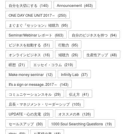
自分を大切にする
(
140
)
Announcement
(
463
)
ONE DAY ONE UNIT 2017～
(
250
)
まぐまぐ『セッション』傾聴力
(
95
)
Seminar/Webinar レポート
(
663
)
自分のビジネスを持つ
(
94
)
ビジネスを始動する
(
51
)
行動力
(
95
)
オンラインビジネス
(
16
)
傾聴力
(
26
)
生産性アップ
(
48
)
瞑想
(
21
)
エッセイ・コラム
(
219
)
Make money seminar
(
12
)
Infinity Lab
(
37
)
It's a sign or message. 2017～
(
143
)
コミュニケーションスキル
(
29
)
伝え方
(
41
)
店長・マネジメント・リーダーシップ
(
105
)
UPDATE・心の充電
(
23
)
オススメの本
(
126
)
セールスアップ
(
30
)
1000 Soul Searching Questions
(
19
)
story
(
59
)
お客様の声
(
48
)