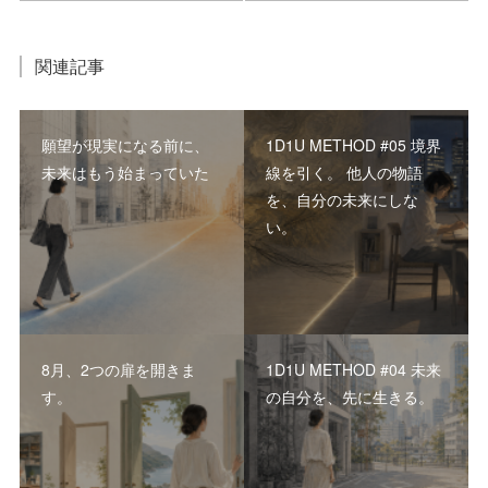
関連記事
願望が現実になる前に、
1D1U METHOD #05 境界
未来はもう始まっていた
線を引く。 他人の物語
を、自分の未来にしな
い。
8月、2つの扉を開きま
1D1U METHOD #04 未来
す。
の自分を、先に生きる。