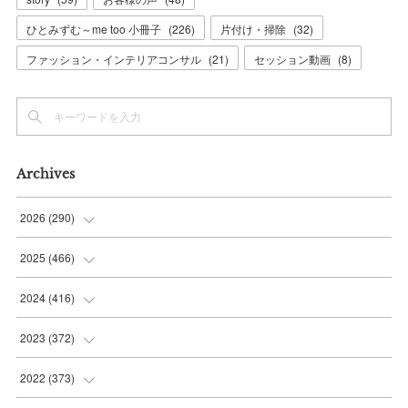
ひとみずむ～me too 小冊子
(
226
)
片付け・掃除
(
32
)
ファッション・インテリアコンサル
(
21
)
セッション動画
(
8
)
Archives
2026
(
290
)
(
11
)
2025
(
466
)
(
36
)
(
56
)
2024
(
416
)
(
37
)
(
37
)
(
38
)
2023
(
372
)
(
42
)
(
35
)
(
39
)
(
31
)
2022
(
373
)