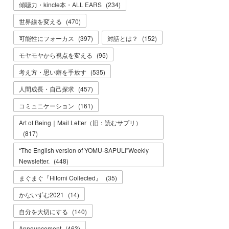
傾聴力・kincle本・ALL EARS
(
234
)
世界線を変える
(
470
)
可能性にフォーカス
(
397
)
対話とは？
(
152
)
モヤモヤから視点を変える
(
95
)
考え方・思い癖を手放す
(
535
)
人間成長・自己探求
(
457
)
コミュニケーション
(
161
)
Art of Being｜Mail Letter（旧：読むサプリ）
(
817
)
“The English version of YOMU-SAPULI”Weekly
Newsletter.
(
448
)
まぐまぐ『Hitomi Collected』
(
35
)
かないずむ2021
(
14
)
自分を大切にする
(
140
)
Announcement
(
463
)