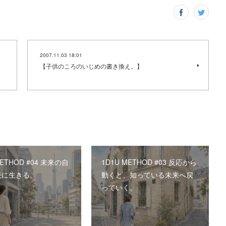
2007.11.03 18:01
【子供のころのいじめの書き換え。】
METHOD #04 未来の自
1D1U METHOD #03 反応から
先に生きる。
動くと、知っている未来へ戻
っていく。