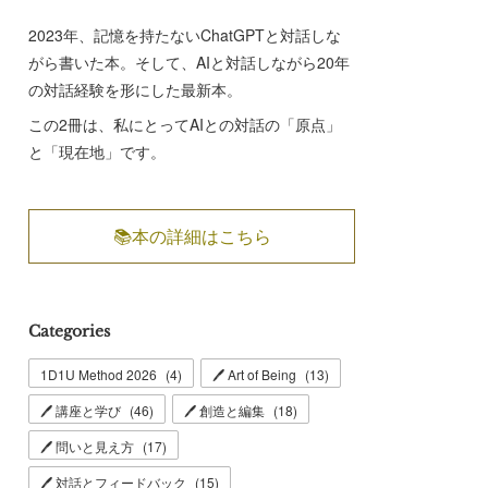
2023年、記憶を持たないChatGPTと対話しな
がら書いた本。そして、AIと対話しながら20年
の対話経験を形にした最新本。
この2冊は、私にとってAIとの対話の「原点」
と「現在地」です。
📚本の詳細はこちら
Categories
1D1U Method 2026
(
4
)
🖊 Art of Being
(
13
)
🖊 講座と学び
(
46
)
🖊 創造と編集
(
18
)
🖊 問いと見え方
(
17
)
🖊 対話とフィードバック
(
15
)