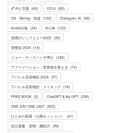
🖊 AIと言葉
(
40
)
1D1U
(
60
)
OS・Beinig・前提
(
100
)
Dialogue+ AI
(
99
)
kindle出版
(
24
)
AI Life
(
123
)
習慣のシンフォニー2025
(
35
)
習慣化 2024
(
14
)
ジョー・ディスペンサ博士
(
185
)
アファメーション：世界線を変える
(
74
)
アパレル店長物語 2024
(
37
)
アパレル店長物語：メイキング
(
18
)
FREE BOOK
(
2
)
ChatGPT & My GPT
(
295
)
ONE DAY ONE UNIT
(
553
)
ひとみの部屋（公開セッション）
(
41
)
自己基盤・習慣・継続力
(
99
)