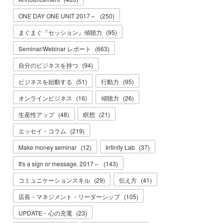
ONE DAY ONE UNIT 2017～
(
250
)
まぐまぐ『セッション』傾聴力
(
95
)
Seminar/Webinar レポート
(
663
)
自分のビジネスを持つ
(
94
)
ビジネスを始動する
(
51
)
行動力
(
95
)
オンラインビジネス
(
16
)
傾聴力
(
26
)
生産性アップ
(
48
)
瞑想
(
21
)
エッセイ・コラム
(
219
)
Make money seminar
(
12
)
Infinity Lab
(
37
)
It's a sign or message. 2017～
(
143
)
コミュニケーションスキル
(
29
)
伝え方
(
41
)
店長・マネジメント・リーダーシップ
(
105
)
UPDATE・心の充電
(
23
)