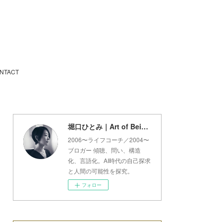
NTACT
堀口ひとみ｜Art of Being Lab
2006〜ライフコーチ／2004〜
ブロガー 傾聴、問い、構造
化、言語化。AI時代の自己探求
と人間の可能性を探究。
フォロー