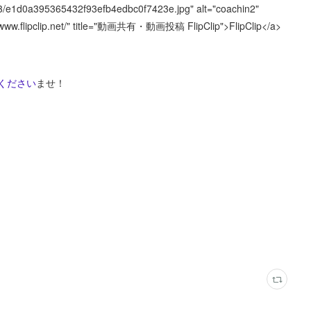
0313/e1d0a395365432f93efb4edbc0f7423e.jpg" alt="coachin2"
//www.flipclip.net/" title="動画共有・動画投稿 FlipClip">FlipClip</a>
ください
ませ！