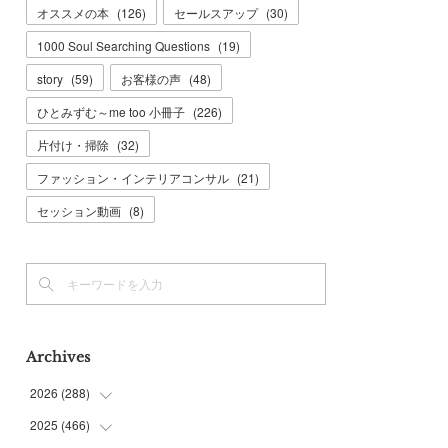
オススメの本
(
126
)
セールスアップ
(
30
)
1000 Soul Searching Questions
(
19
)
story
(
59
)
お客様の声
(
48
)
ひとみずむ～me too 小冊子
(
226
)
片付け・掃除
(
32
)
ファッション・インテリアコンサル
(
21
)
セッション動画
(
8
)
Archives
2026
(
288
)
2025
(
466
(
9
)
)