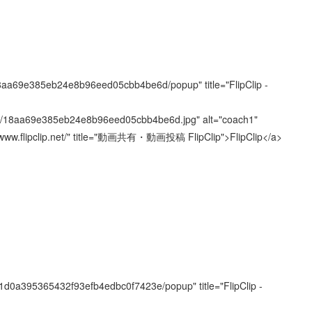
13/18aa69e385eb24e8b96eed05cbb4be6d/popup" title="FlipClip -
us313/18aa69e385eb24e8b96eed05cbb4be6d.jpg" alt="coach1"
//www.flipclip.net/" title="動画共有・動画投稿 FlipClip">FlipClip</a>
3/e1d0a395365432f93efb4edbc0f7423e/popup" title="FlipClip -