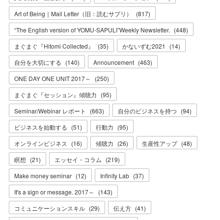
Art of Being｜Mail Letter（旧：読むサプリ）
(
817
)
“The English version of YOMU-SAPULI”Weekly Newsletter.
(
448
)
まぐまぐ『Hitomi Collected』
(
35
)
かないずむ2021
(
14
)
自分を大切にする
(
140
)
Announcement
(
463
)
ONE DAY ONE UNIT 2017～
(
250
)
まぐまぐ『セッション』傾聴力
(
95
)
Seminar/Webinar レポート
(
663
)
自分のビジネスを持つ
(
94
)
ビジネスを始動する
(
51
)
行動力
(
95
)
オンラインビジネス
(
16
)
傾聴力
(
26
)
生産性アップ
(
48
)
瞑想
(
21
)
エッセイ・コラム
(
219
)
Make money seminar
(
12
)
Infinity Lab
(
37
)
It's a sign or message. 2017～
(
143
)
コミュニケーションスキル
(
29
)
伝え方
(
41
)