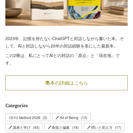
2023年、記憶を持たないChatGPTと対話しながら書いた本。そ
して、AIと対話しながら20年の対話経験を形にした最新本。
この2冊は、私にとってAIとの対話の「原点」と「現在地」で
す。
📚本の詳細はこちら
Categories
1D1U Method 2026
(
3
)
🖊 Art of Being
(
13
)
🖊 講座と学び
(
45
)
🖊 創造と編集
(
18
)
🖊 問いと見え方
(
17
)