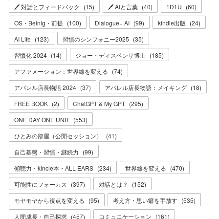
🖊 対話とフィードバック
(
15
)
🖊 AIと言葉
(
40
)
1D1U
(
60
)
OS・Beinig・前提
(
100
)
Dialogue+ AI
(
99
)
kindle出版
(
24
)
AI Life
(
123
)
習慣のシンフォニー2025
(
35
)
習慣化 2024
(
14
)
ジョー・ディスペンサ博士
(
185
)
アファメーション：世界線を変える
(
74
)
アパレル店長物語 2024
(
37
)
アパレル店長物語：メイキング
(
18
)
FREE BOOK
(
2
)
ChatGPT & My GPT
(
295
)
ONE DAY ONE UNIT
(
553
)
ひとみの部屋（公開セッション）
(
41
)
自己基盤・習慣・継続力
(
99
)
傾聴力・kincle本・ALL EARS
(
234
)
世界線を変える
(
470
)
可能性にフォーカス
(
397
)
対話とは？
(
152
)
モヤモヤから視点を変える
(
95
)
考え方・思い癖を手放す
(
535
)
人間成長・自己探求
(
457
)
コミュニケーション
(
161
)