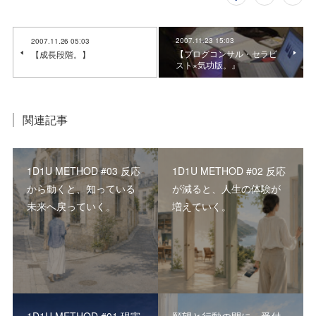
2007.11.23 15:03
2007.11.26 05:03
【ブログコンサル・セラピ
【成長段階。】
スト×気功版。』
関連記事
1D1U METHOD #03 反応
1D1U METHOD #02 反応
から動くと、知っている
が減ると、人生の体験が
未来へ戻っていく。
増えていく。
1D1U METHOD #01 現実
願望と行動の間に、受付