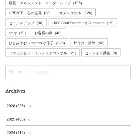
店長・マネジメント・リーダーシップ
(
105
)
UPDATE・心の充電
(
23
)
オススメの本
(
126
)
セールスアップ
(
30
)
1000 Soul Searching Questions
(
19
)
story
(
59
)
お客様の声
(
48
)
ひとみずむ～me too 小冊子
(
226
)
片付け・掃除
(
32
)
ファッション・インテリアコンサル
(
21
)
セッション動画
(
8
)
Archives
2026
(
286
)
(
7
)
2025
(
466
)
(
36
)
(
56
)
2024
(
416
)