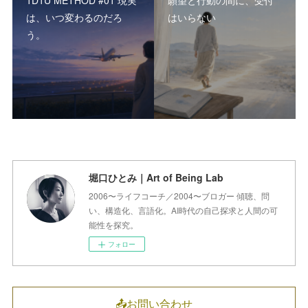
は、いつ変わるのだろ
はいらない
う。
堀口ひとみ｜Art of Being Lab
2006〜ライフコーチ／2004〜ブロガー 傾聴、問
い、構造化、言語化。AI時代の自己探求と人間の可
能性を探究。
フォロー
📤お問い合わせ