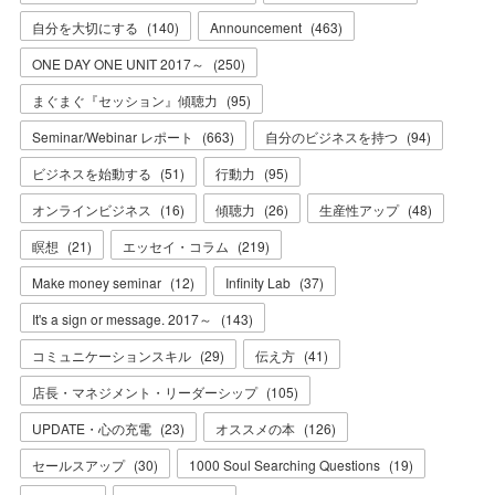
自分を大切にする
(
140
)
Announcement
(
463
)
ONE DAY ONE UNIT 2017～
(
250
)
まぐまぐ『セッション』傾聴力
(
95
)
Seminar/Webinar レポート
(
663
)
自分のビジネスを持つ
(
94
)
ビジネスを始動する
(
51
)
行動力
(
95
)
オンラインビジネス
(
16
)
傾聴力
(
26
)
生産性アップ
(
48
)
瞑想
(
21
)
エッセイ・コラム
(
219
)
Make money seminar
(
12
)
Infinity Lab
(
37
)
It's a sign or message. 2017～
(
143
)
コミュニケーションスキル
(
29
)
伝え方
(
41
)
店長・マネジメント・リーダーシップ
(
105
)
UPDATE・心の充電
(
23
)
オススメの本
(
126
)
セールスアップ
(
30
)
1000 Soul Searching Questions
(
19
)