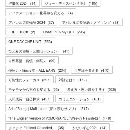
習慣化 2024
(
14
)
ジョー・ディスペンサ博士
(
185
)
アファメーション：世界線を変える
(
74
)
アパレル店長物語 2024
(
37
)
アパレル店長物語：メイキング
(
18
)
FREE BOOK
(
2
)
ChatGPT & My GPT
(
295
)
ONE DAY ONE UNIT
(
553
)
ひとみの部屋（公開セッション）
(
41
)
自己基盤・習慣・継続力
(
99
)
傾聴力・kincle本・ALL EARS
(
234
)
世界線を変える
(
470
)
可能性にフォーカス
(
397
)
対話とは？
(
152
)
モヤモヤから視点を変える
(
95
)
考え方・思い癖を手放す
(
535
)
人間成長・自己探求
(
457
)
コミュニケーション
(
161
)
Art of Being｜Mail Letter（旧：読むサプリ）
(
817
)
“The English version of YOMU-SAPULI”Weekly Newsletter.
(
448
)
まぐまぐ『Hitomi Collected』
(
35
)
かないずむ2021
(
14
)