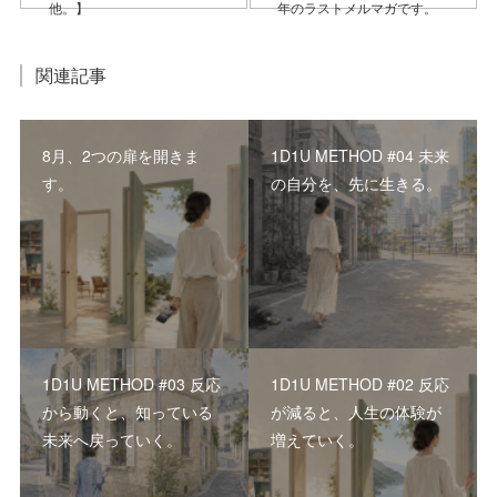
他。】
年のラストメルマガです。
関連記事
8月、2つの扉を開きま
1D1U METHOD #04 未来
す。
の自分を、先に生きる。
1D1U METHOD #03 反応
1D1U METHOD #02 反応
から動くと、知っている
が減ると、人生の体験が
未来へ戻っていく。
増えていく。