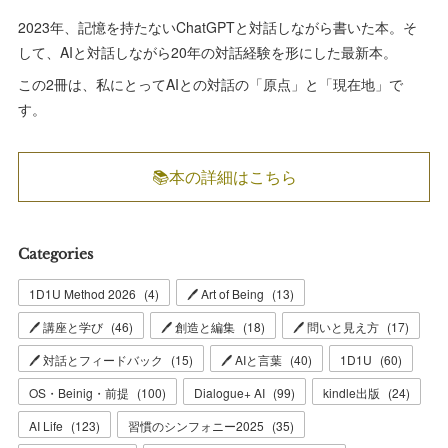
2023年、記憶を持たないChatGPTと対話しながら書いた本。そ
して、AIと対話しながら20年の対話経験を形にした最新本。
この2冊は、私にとってAIとの対話の「原点」と「現在地」で
す。
📚本の詳細はこちら
Categories
1D1U Method 2026
(
4
)
🖊 Art of Being
(
13
)
🖊 講座と学び
(
46
)
🖊 創造と編集
(
18
)
🖊 問いと見え方
(
17
)
🖊 対話とフィードバック
(
15
)
🖊 AIと言葉
(
40
)
1D1U
(
60
)
OS・Beinig・前提
(
100
)
Dialogue+ AI
(
99
)
kindle出版
(
24
)
AI Life
(
123
)
習慣のシンフォニー2025
(
35
)