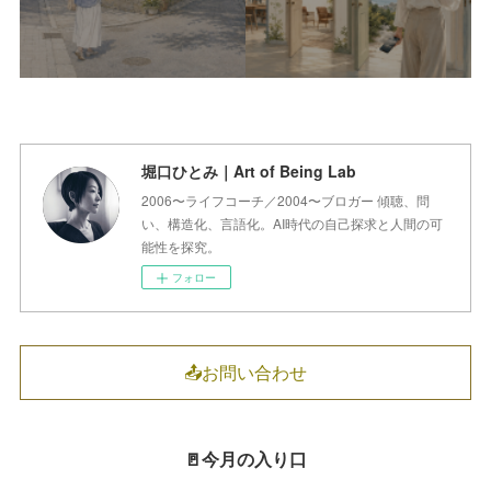
堀口ひとみ｜Art of Being Lab
2006〜ライフコーチ／2004〜ブロガー 傾聴、問
い、構造化、言語化。AI時代の自己探求と人間の可
能性を探究。
フォロー
📤お問い合わせ
🚪今月の入り口