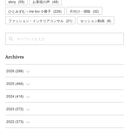
story
(
59
)
お客様の声
(
48
)
ひとみずむ～me too 小冊子
(
226
)
片付け・掃除
(
32
)
ファッション・インテリアコンサル
(
21
)
セッション動画
(
8
)
Archives
2026
(
288
)
(
9
)
2025
(
466
)
(
36
)
(
56
)
2024
(
416
)
(
37
)
(
37
)
(
38
)
2023
(
372
)
(
42
)
(
35
)
(
39
)
(
31
)
2022
(
373
)