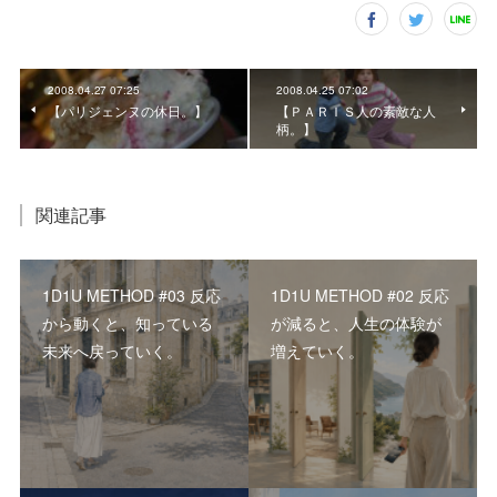
2008.04.27 07:25
2008.04.25 07:02
【パリジェンヌの休日。】
【ＰＡＲＩＳ人の素敵な人
柄。】
関連記事
1D1U METHOD #03 反応
1D1U METHOD #02 反応
から動くと、知っている
が減ると、人生の体験が
未来へ戻っていく。
増えていく。