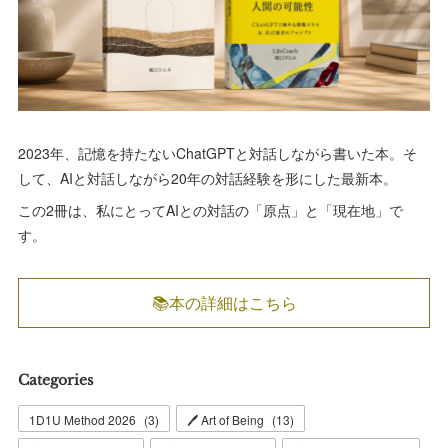
2023年、記憶を持たないChatGPTと対話しながら書いた本。そ
して、AIと対話しながら20年の対話経験を形にした最新本。
この2冊は、私にとってAIとの対話の「原点」と「現在地」で
す。
📚本の詳細はこちら
Categories
1D1U Method 2026
(
3
)
🖊 Art of Being
(
13
)