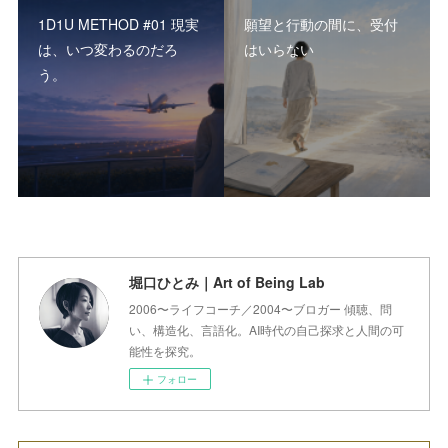
1D1U METHOD #01 現実
願望と行動の間に、受付
は、いつ変わるのだろ
はいらない
う。
堀口ひとみ｜Art of Being Lab
2006〜ライフコーチ／2004〜ブロガー 傾聴、問
い、構造化、言語化。AI時代の自己探求と人間の可
能性を探究。
フォロー