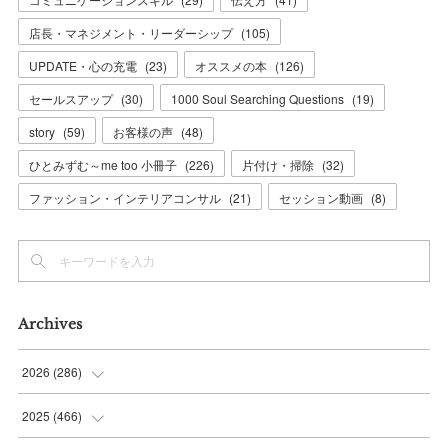
店長・マネジメント・リーダーシップ
(
105
)
UPDATE・心の充電
(
23
)
オススメの本
(
126
)
セールスアップ
(
30
)
1000 Soul Searching Questions
(
19
)
story
(
59
)
お客様の声
(
48
)
ひとみずむ～me too 小冊子
(
226
)
片付け・掃除
(
32
)
ファッション・インテリアコンサル
(
21
)
セッション動画
(
8
)
Archives
2026
(
286
)
(
7
)
2025
(
466
)