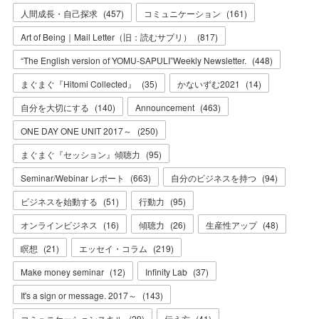
人間成長・自己探求
(
457
)
コミュニケーション
(
161
)
Art of Being｜Mail Letter（旧：読むサプリ）
(
817
)
“The English version of YOMU-SAPULI”Weekly Newsletter.
(
448
)
まぐまぐ『Hitomi Collected』
(
35
)
かないずむ2021
(
14
)
自分を大切にする
(
140
)
Announcement
(
463
)
ONE DAY ONE UNIT 2017～
(
250
)
まぐまぐ『セッション』傾聴力
(
95
)
Seminar/Webinar レポート
(
663
)
自分のビジネスを持つ
(
94
)
ビジネスを始動する
(
51
)
行動力
(
95
)
オンラインビジネス
(
16
)
傾聴力
(
26
)
生産性アップ
(
48
)
瞑想
(
21
)
エッセイ・コラム
(
219
)
Make money seminar
(
12
)
Infinity Lab
(
37
)
It's a sign or message. 2017～
(
143
)
コミュニケーションスキル
(
29
)
伝え方
(
41
)