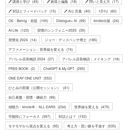
🖊 講座と学び
(
45
)
🖊 創造と編集
(
18
)
🖊 問いと見え方
(
17
)
🖊 対話とフィードバック
(
15
)
🖊 AIと言葉
(
40
)
1D1U
(
60
)
OS・Beinig・前提
(
100
)
Dialogue+ AI
(
99
)
kindle出版
(
24
)
AI Life
(
123
)
習慣のシンフォニー2025
(
35
)
習慣化 2024
(
14
)
ジョー・ディスペンサ博士
(
185
)
アファメーション：世界線を変える
(
74
)
アパレル店長物語 2024
(
37
)
アパレル店長物語：メイキング
(
18
)
FREE BOOK
(
2
)
ChatGPT & My GPT
(
295
)
ONE DAY ONE UNIT
(
553
)
ひとみの部屋（公開セッション）
(
41
)
自己基盤・習慣・継続力
(
99
)
傾聴力・kincle本・ALL EARS
(
234
)
世界線を変える
(
470
)
可能性にフォーカス
(
397
)
対話とは？
(
152
)
モヤモヤから視点を変える
(
95
)
考え方・思い癖を手放す
(
535
)