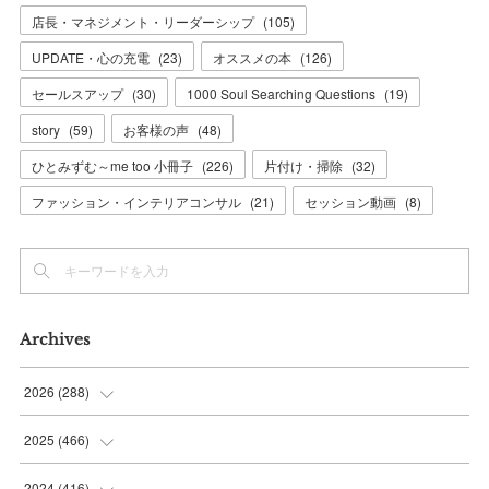
店長・マネジメント・リーダーシップ
(
105
)
UPDATE・心の充電
(
23
)
オススメの本
(
126
)
セールスアップ
(
30
)
1000 Soul Searching Questions
(
19
)
story
(
59
)
お客様の声
(
48
)
ひとみずむ～me too 小冊子
(
226
)
片付け・掃除
(
32
)
ファッション・インテリアコンサル
(
21
)
セッション動画
(
8
)
Archives
2026
(
288
)
(
9
)
2025
(
466
)
(
36
)
(
56
)
2024
(
416
)