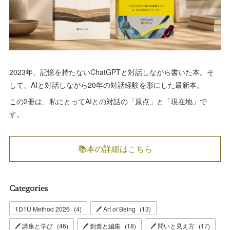
2023年、記憶を持たないChatGPTと対話しながら書いた本。そ
して、AIと対話しながら20年の対話経験を形にした最新本。
この2冊は、私にとってAIとの対話の「原点」と「現在地」で
す。
📚本の詳細はこちら
Categories
1D1U Method 2026
(
4
)
🖊 Art of Being
(
13
)
🖊 講座と学び
(
46
)
🖊 創造と編集
(
18
)
🖊 問いと見え方
(
17
)