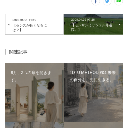
2008.04.29 07:28
2008.05.01 14:19
【モンサンミッシェル修道
【センスが良くなるに
院。】
は？】
関連記事
8月、2つの扉を開きま
1D1U METHOD #04 未来
す。
の自分を、先に生きる。