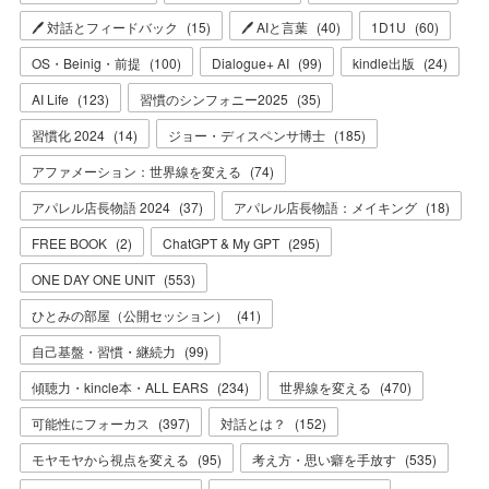
🖊 対話とフィードバック
(
15
)
🖊 AIと言葉
(
40
)
1D1U
(
60
)
OS・Beinig・前提
(
100
)
Dialogue+ AI
(
99
)
kindle出版
(
24
)
AI Life
(
123
)
習慣のシンフォニー2025
(
35
)
習慣化 2024
(
14
)
ジョー・ディスペンサ博士
(
185
)
アファメーション：世界線を変える
(
74
)
アパレル店長物語 2024
(
37
)
アパレル店長物語：メイキング
(
18
)
FREE BOOK
(
2
)
ChatGPT & My GPT
(
295
)
ONE DAY ONE UNIT
(
553
)
ひとみの部屋（公開セッション）
(
41
)
自己基盤・習慣・継続力
(
99
)
傾聴力・kincle本・ALL EARS
(
234
)
世界線を変える
(
470
)
可能性にフォーカス
(
397
)
対話とは？
(
152
)
モヤモヤから視点を変える
(
95
)
考え方・思い癖を手放す
(
535
)