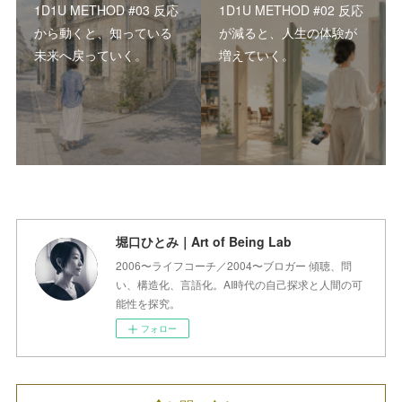
1D1U METHOD #03 反応
1D1U METHOD #02 反応
から動くと、知っている
が減ると、人生の体験が
未来へ戻っていく。
増えていく。
堀口ひとみ｜Art of Being Lab
2006〜ライフコーチ／2004〜ブロガー 傾聴、問
い、構造化、言語化。AI時代の自己探求と人間の可
能性を探究。
フォロー