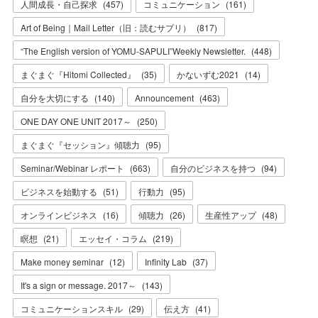
人間成長・自己探求
(
457
)
コミュニケーション
(
161
)
Art of Being｜Mail Letter（旧：読むサプリ）
(
817
)
“The English version of YOMU-SAPULI”Weekly Newsletter.
(
448
)
まぐまぐ『Hitomi Collected』
(
35
)
かないずむ2021
(
14
)
自分を大切にする
(
140
)
Announcement
(
463
)
ONE DAY ONE UNIT 2017～
(
250
)
まぐまぐ『セッション』傾聴力
(
95
)
Seminar/Webinar レポート
(
663
)
自分のビジネスを持つ
(
94
)
ビジネスを始動する
(
51
)
行動力
(
95
)
オンラインビジネス
(
16
)
傾聴力
(
26
)
生産性アップ
(
48
)
瞑想
(
21
)
エッセイ・コラム
(
219
)
Make money seminar
(
12
)
Infinity Lab
(
37
)
It's a sign or message. 2017～
(
143
)
コミュニケーションスキル
(
29
)
伝え方
(
41
)