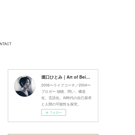
NTACT
堀口ひとみ｜Art of Being Lab
2006〜ライフコーチ／2004〜
ブロガー 傾聴、問い、構造
化、言語化。AI時代の自己探求
と人間の可能性を探究。
フォロー