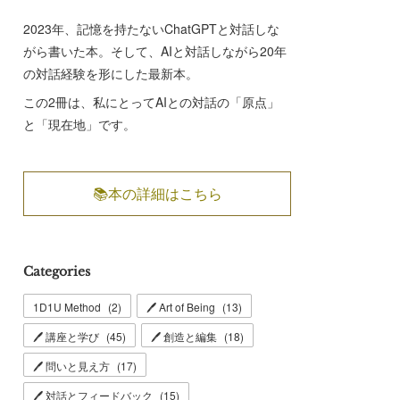
2023年、記憶を持たないChatGPTと対話しな
がら書いた本。そして、AIと対話しながら20年
の対話経験を形にした最新本。
この2冊は、私にとってAIとの対話の「原点」
と「現在地」です。
📚本の詳細はこちら
Categories
1D1U Method
(
2
)
🖊 Art of Being
(
13
)
🖊 講座と学び
(
45
)
🖊 創造と編集
(
18
)
🖊 問いと見え方
(
17
)
🖊 対話とフィードバック
(
15
)