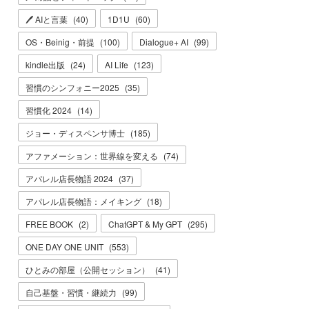
🖊 AIと言葉
(
40
)
1D1U
(
60
)
OS・Beinig・前提
(
100
)
Dialogue+ AI
(
99
)
kindle出版
(
24
)
AI Life
(
123
)
習慣のシンフォニー2025
(
35
)
習慣化 2024
(
14
)
ジョー・ディスペンサ博士
(
185
)
アファメーション：世界線を変える
(
74
)
アパレル店長物語 2024
(
37
)
アパレル店長物語：メイキング
(
18
)
FREE BOOK
(
2
)
ChatGPT & My GPT
(
295
)
ONE DAY ONE UNIT
(
553
)
ひとみの部屋（公開セッション）
(
41
)
自己基盤・習慣・継続力
(
99
)