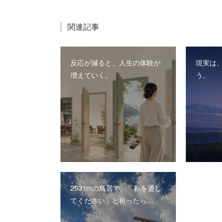
関連記事
反応が減ると、人生の体験が
現実は
増えていく。
う。
2531mの鳥居で、「私を通し
てください」と祈ったら…