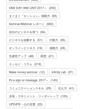
ONE DAY ONE UNIT 2017～
(
250
)
まぐまぐ『セッション』傾聴力
(
95
)
Seminar/Webinar レポート
(
663
)
自分のビジネスを持つ
(
94
)
ビジネスを始動する
(
51
)
行動力
(
95
)
オンラインビジネス
(
16
)
傾聴力
(
26
)
生産性アップ
(
48
)
瞑想
(
21
)
エッセイ・コラム
(
219
)
Make money seminar
(
12
)
Infinity Lab
(
37
)
It's a sign or message. 2017～
(
143
)
コミュニケーションスキル
(
29
)
伝え方
(
41
)
店長・マネジメント・リーダーシップ
(
105
)
UPDATE・心の充電
(
23
)