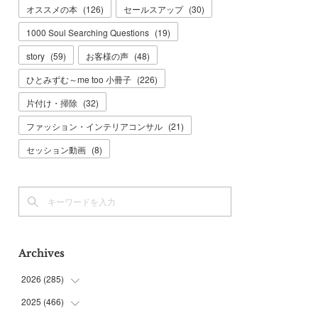
オススメの本
(
126
)
セールスアップ
(
30
)
1000 Soul Searching Questions
(
19
)
story
(
59
)
お客様の声
(
48
)
ひとみずむ～me too 小冊子
(
226
)
片付け・掃除
(
32
)
ファッション・インテリアコンサル
(
21
)
セッション動画
(
8
)
Archives
2026
(
285
)
2025
(
466
(
6
)
)