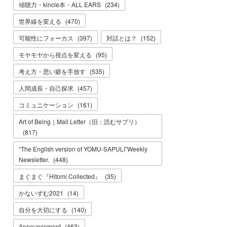
傾聴力・kincle本・ALL EARS
(
234
)
世界線を変える
(
470
)
可能性にフォーカス
(
397
)
対話とは？
(
152
)
モヤモヤから視点を変える
(
95
)
考え方・思い癖を手放す
(
535
)
人間成長・自己探求
(
457
)
コミュニケーション
(
161
)
Art of Being｜Mail Letter（旧：読むサプリ）
(
817
)
“The English version of YOMU-SAPULI”Weekly
Newsletter.
(
448
)
まぐまぐ『Hitomi Collected』
(
35
)
かないずむ2021
(
14
)
自分を大切にする
(
140
)
Announcement
(
463
)