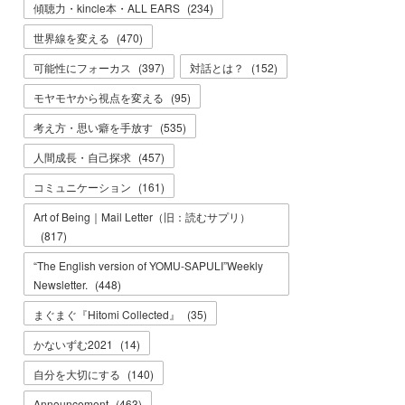
傾聴力・kincle本・ALL EARS
(
234
)
世界線を変える
(
470
)
可能性にフォーカス
(
397
)
対話とは？
(
152
)
モヤモヤから視点を変える
(
95
)
考え方・思い癖を手放す
(
535
)
人間成長・自己探求
(
457
)
コミュニケーション
(
161
)
Art of Being｜Mail Letter（旧：読むサプリ）
(
817
)
“The English version of YOMU-SAPULI”Weekly
Newsletter.
(
448
)
まぐまぐ『Hitomi Collected』
(
35
)
かないずむ2021
(
14
)
自分を大切にする
(
140
)
Announcement
(
463
)