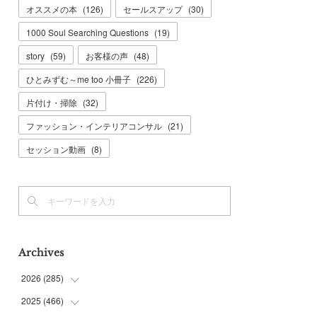
オススメの本
(
126
)
セールスアップ
(
30
)
1000 Soul Searching Questions
(
19
)
story
(
59
)
お客様の声
(
48
)
ひとみずむ～me too 小冊子
(
226
)
片付け・掃除
(
32
)
ファッション・インテリアコンサル
(
21
)
セッション動画
(
8
)
Archives
2026
(
285
)
2025
(
466
(
6
)
)