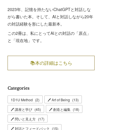
2023年、記憶を持たないChatGPTと対話しな
がら書いた本。そして、AIと対話しながら20年
の対話経験を形にした最新本。
この2冊は、私にとってAIとの対話の「原点」
と「現在地」です。
📚本の詳細はこちら
Categories
1D1U Method
(
2
)
🖊 Art of Being
(
13
)
🖊 講座と学び
(
45
)
🖊 創造と編集
(
18
)
🖊 問いと見え方
(
17
)
🖊 対話とフィードバック
(
15
)