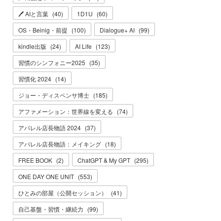
🖊 AIと言葉
(
40
)
1D1U
(
60
)
OS・Beinig・前提
(
100
)
Dialogue+ AI
(
99
)
kindle出版
(
24
)
AI Life
(
123
)
習慣のシンフォニー2025
(
35
)
習慣化 2024
(
14
)
ジョー・ディスペンサ博士
(
185
)
アファメーション：世界線を変える
(
74
)
アパレル店長物語 2024
(
37
)
アパレル店長物語：メイキング
(
18
)
FREE BOOK
(
2
)
ChatGPT & My GPT
(
295
)
ONE DAY ONE UNIT
(
553
)
ひとみの部屋（公開セッション）
(
41
)
自己基盤・習慣・継続力
(
99
)