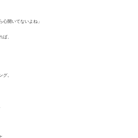
ら心開いてないよね」
れば、
ング。
。
と、