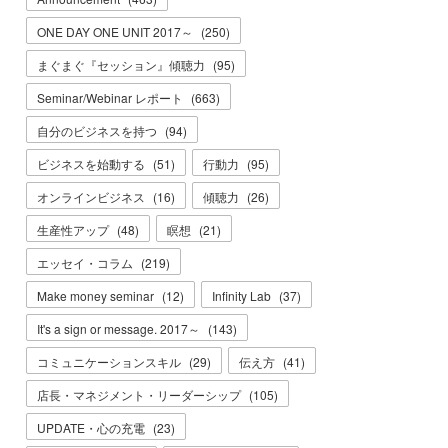
ONE DAY ONE UNIT 2017～
(
250
)
まぐまぐ『セッション』傾聴力
(
95
)
Seminar/Webinar レポート
(
663
)
自分のビジネスを持つ
(
94
)
ビジネスを始動する
(
51
)
行動力
(
95
)
オンラインビジネス
(
16
)
傾聴力
(
26
)
生産性アップ
(
48
)
瞑想
(
21
)
エッセイ・コラム
(
219
)
Make money seminar
(
12
)
Infinity Lab
(
37
)
It's a sign or message. 2017～
(
143
)
コミュニケーションスキル
(
29
)
伝え方
(
41
)
店長・マネジメント・リーダーシップ
(
105
)
UPDATE・心の充電
(
23
)