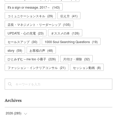
It's a sign or message. 2017～
(
143
)
コミュニケーションスキル
(
29
)
伝え方
(
41
)
店長・マネジメント・リーダーシップ
(
105
)
UPDATE・心の充電
(
23
)
オススメの本
(
126
)
セールスアップ
(
30
)
1000 Soul Searching Questions
(
19
)
story
(
59
)
お客様の声
(
48
)
ひとみずむ～me too 小冊子
(
226
)
片付け・掃除
(
32
)
ファッション・インテリアコンサル
(
21
)
セッション動画
(
8
)
Archives
2026
(
285
)