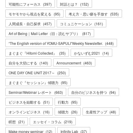
可能性にフォーカス
(
397
)
対話とは？
(
152
)
モヤモヤから視点を変える
(
95
)
考え方・思い癖を手放す
(
535
)
人間成長・自己探求
(
457
)
コミュニケーション
(
161
)
Art of Being｜Mail Letter（旧：読むサプリ）
(
817
)
“The English version of YOMU-SAPULI”Weekly Newsletter.
(
448
)
まぐまぐ『Hitomi Collected』
(
35
)
かないずむ2021
(
14
)
自分を大切にする
(
140
)
Announcement
(
463
)
ONE DAY ONE UNIT 2017～
(
250
)
まぐまぐ『セッション』傾聴力
(
95
)
Seminar/Webinar レポート
(
663
)
自分のビジネスを持つ
(
94
)
ビジネスを始動する
(
51
)
行動力
(
95
)
オンラインビジネス
(
16
)
傾聴力
(
26
)
生産性アップ
(
48
)
瞑想
(
21
)
エッセイ・コラム
(
219
)
Make money seminar
(
12
)
Infinity Lab
(
37
)