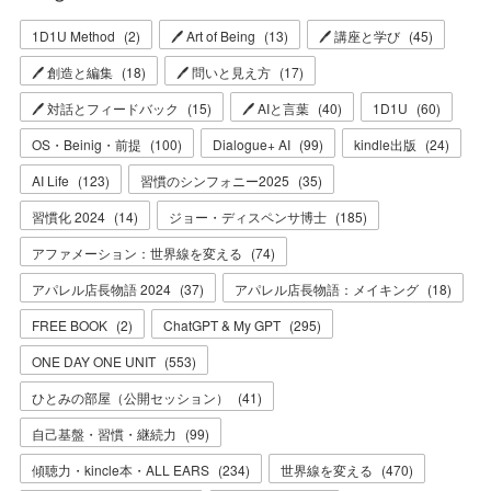
1D1U Method
(
2
)
🖊 Art of Being
(
13
)
🖊 講座と学び
(
45
)
🖊 創造と編集
(
18
)
🖊 問いと見え方
(
17
)
🖊 対話とフィードバック
(
15
)
🖊 AIと言葉
(
40
)
1D1U
(
60
)
OS・Beinig・前提
(
100
)
Dialogue+ AI
(
99
)
kindle出版
(
24
)
AI Life
(
123
)
習慣のシンフォニー2025
(
35
)
習慣化 2024
(
14
)
ジョー・ディスペンサ博士
(
185
)
アファメーション：世界線を変える
(
74
)
アパレル店長物語 2024
(
37
)
アパレル店長物語：メイキング
(
18
)
FREE BOOK
(
2
)
ChatGPT & My GPT
(
295
)
ONE DAY ONE UNIT
(
553
)
ひとみの部屋（公開セッション）
(
41
)
自己基盤・習慣・継続力
(
99
)
傾聴力・kincle本・ALL EARS
(
234
)
世界線を変える
(
470
)