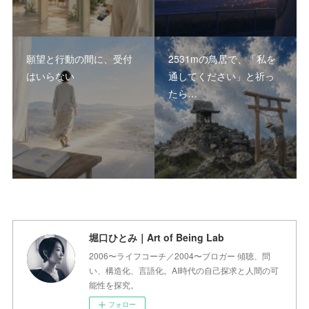
願望と行動の間に、受付
2531mの鳥居で、「私を
はいらない
通してください」と祈っ
たら…
堀口ひとみ｜Art of Being Lab
2006〜ライフコーチ／2004〜ブロガー 傾聴、問
い、構造化、言語化。AI時代の自己探求と人間の可
能性を探究。
フォロー