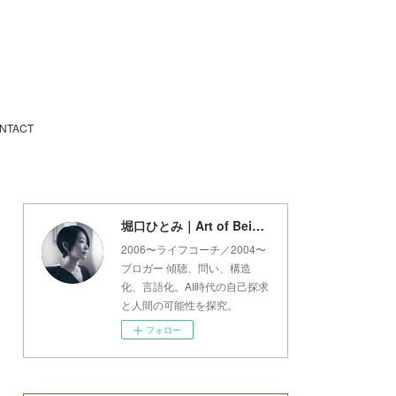
NTACT
堀口ひとみ｜Art of Being Lab
2006〜ライフコーチ／2004〜
ブロガー 傾聴、問い、構造
化、言語化。AI時代の自己探求
と人間の可能性を探究。
フォロー