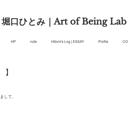
堀口ひとみ｜Art of Being Lab
HP
note
Hitomi's Log | ESSAY
Profile
CO
。】
まして、