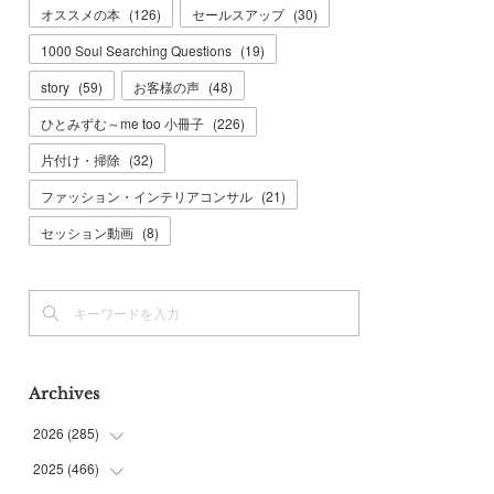
オススメの本
(
126
)
セールスアップ
(
30
)
1000 Soul Searching Questions
(
19
)
story
(
59
)
お客様の声
(
48
)
ひとみずむ～me too 小冊子
(
226
)
片付け・掃除
(
32
)
ファッション・インテリアコンサル
(
21
)
セッション動画
(
8
)
Archives
2026
(
285
)
2025
(
466
(
6
)
)