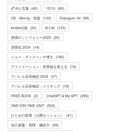
🖊 AIと言葉
(
40
)
1D1U
(
60
)
OS・Beinig・前提
(
100
)
Dialogue+ AI
(
99
)
kindle出版
(
24
)
AI Life
(
123
)
習慣のシンフォニー2025
(
35
)
習慣化 2024
(
14
)
ジョー・ディスペンサ博士
(
185
)
アファメーション：世界線を変える
(
74
)
アパレル店長物語 2024
(
37
)
アパレル店長物語：メイキング
(
18
)
FREE BOOK
(
2
)
ChatGPT & My GPT
(
295
)
ONE DAY ONE UNIT
(
553
)
ひとみの部屋（公開セッション）
(
41
)
自己基盤・習慣・継続力
(
99
)