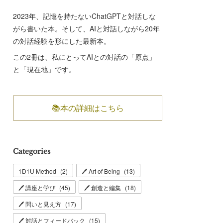
2023年、記憶を持たないChatGPTと対話しな
がら書いた本。そして、AIと対話しながら20年
の対話経験を形にした最新本。
この2冊は、私にとってAIとの対話の「原点」
と「現在地」です。
📚本の詳細はこちら
Categories
1D1U Method
(
2
)
🖊 Art of Being
(
13
)
🖊 講座と学び
(
45
)
🖊 創造と編集
(
18
)
🖊 問いと見え方
(
17
)
🖊 対話とフィードバック
(
15
)