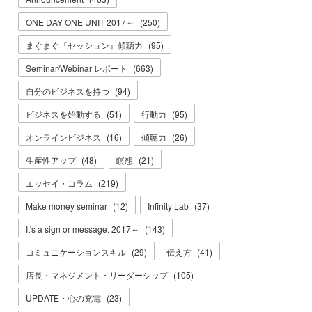
ONE DAY ONE UNIT 2017～
(
250
)
まぐまぐ『セッション』傾聴力
(
95
)
Seminar/Webinar レポート
(
663
)
自分のビジネスを持つ
(
94
)
ビジネスを始動する
(
51
)
行動力
(
95
)
オンラインビジネス
(
16
)
傾聴力
(
26
)
生産性アップ
(
48
)
瞑想
(
21
)
エッセイ・コラム
(
219
)
Make money seminar
(
12
)
Infinity Lab
(
37
)
It's a sign or message. 2017～
(
143
)
コミュニケーションスキル
(
29
)
伝え方
(
41
)
店長・マネジメント・リーダーシップ
(
105
)
UPDATE・心の充電
(
23
)