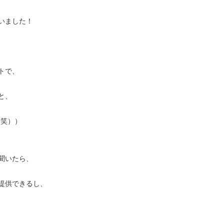
いました！
トで、
と、
（笑））
聞いたら、
提供できるし、