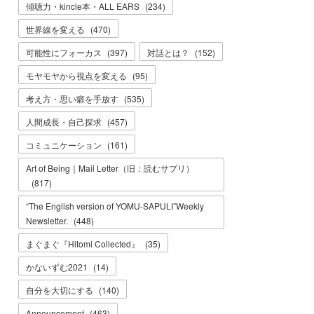
傾聴力・kincle本・ALL EARS
(
234
)
世界線を変える
(
470
)
可能性にフォーカス
(
397
)
対話とは？
(
152
)
モヤモヤから視点を変える
(
95
)
考え方・思い癖を手放す
(
535
)
人間成長・自己探求
(
457
)
コミュニケーション
(
161
)
Art of Being｜Mail Letter（旧：読むサプリ）
(
817
)
“The English version of YOMU-SAPULI”Weekly
Newsletter.
(
448
)
まぐまぐ『Hitomi Collected』
(
35
)
かないずむ2021
(
14
)
自分を大切にする
(
140
)
Announcement
(
463
)