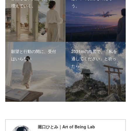
増えていく。
う。
願望と行動の間に、受付
2531mの鳥居で、「私を
はいらない
通してください」と祈っ
たら…
堀口ひとみ｜Art of Being Lab