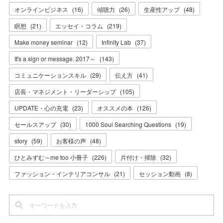
オンラインビジネス
(
16
)
傾聴力
(
26
)
生産性アップ
(
48
)
瞑想
(
21
)
エッセイ・コラム
(
219
)
Make money seminar
(
12
)
Infinity Lab
(
37
)
It's a sign or message. 2017～
(
143
)
コミュニケーションスキル
(
29
)
伝え方
(
41
)
店長・マネジメント・リーダーシップ
(
105
)
UPDATE・心の充電
(
23
)
オススメの本
(
126
)
セールスアップ
(
30
)
1000 Soul Searching Questions
(
19
)
story
(
59
)
お客様の声
(
48
)
ひとみずむ～me too 小冊子
(
226
)
片付け・掃除
(
32
)
ファッション・インテリアコンサル
(
21
)
セッション動画
(
8
)