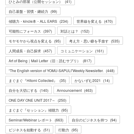
ひとみの部屋（公開セッション）
(
41
)
自己基盤・習慣・継続力
(
99
)
傾聴力・kincle本・ALL EARS
(
234
)
世界線を変える
(
470
)
可能性にフォーカス
(
397
)
対話とは？
(
152
)
モヤモヤから視点を変える
(
95
)
考え方・思い癖を手放す
(
535
)
人間成長・自己探求
(
457
)
コミュニケーション
(
161
)
Art of Being｜Mail Letter（旧：読むサプリ）
(
817
)
“The English version of YOMU-SAPULI”Weekly Newsletter.
(
448
)
まぐまぐ『Hitomi Collected』
(
35
)
かないずむ2021
(
14
)
自分を大切にする
(
140
)
Announcement
(
463
)
ONE DAY ONE UNIT 2017～
(
250
)
まぐまぐ『セッション』傾聴力
(
95
)
Seminar/Webinar レポート
(
663
)
自分のビジネスを持つ
(
94
)
ビジネスを始動する
(
51
)
行動力
(
95
)