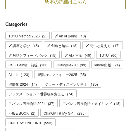
📚本の詳細はこちら
Categories
1D1U Method 2026
(
2
)
🖊 Art of Being
(
13
)
🖊 講座と学び
(
45
)
🖊 創造と編集
(
18
)
🖊 問いと見え方
(
17
)
🖊 対話とフィードバック
(
15
)
🖊 AIと言葉
(
40
)
1D1U
(
60
)
OS・Beinig・前提
(
100
)
Dialogue+ AI
(
99
)
kindle出版
(
24
)
AI Life
(
123
)
習慣のシンフォニー2025
(
35
)
習慣化 2024
(
14
)
ジョー・ディスペンサ博士
(
185
)
アファメーション：世界線を変える
(
74
)
アパレル店長物語 2024
(
37
)
アパレル店長物語：メイキング
(
18
)
FREE BOOK
(
2
)
ChatGPT & My GPT
(
295
)
ONE DAY ONE UNIT
(
553
)