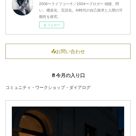
2006〜ライフコーチ／2004〜ブロガー 傾聴、問
い、構造化、言語化。AI時代の自己探求と人間の可
能性を探究。
フォロー
📤お問い合わせ
🚪今月の入り口
コミュニティ・ワークショップ・ダイアログ