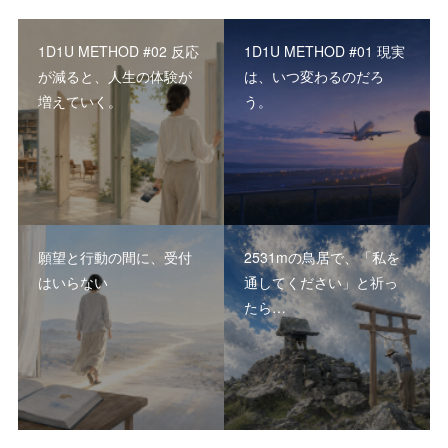
1D1U METHOD #02 反応
1D1U METHOD #01 現実
が減ると、人生の体験が
は、いつ変わるのだろ
増えていく。
う。
願望と行動の間に、受付
2531mの鳥居で、「私を
はいらない
通してください」と祈っ
たら…