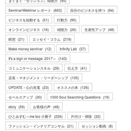
まぐまぐ『セッション』傾聴力
(
95
)
Seminar/Webinar レポート
(
663
)
自分のビジネスを持つ
(
94
)
ビジネスを始動する
(
51
)
行動力
(
95
)
オンラインビジネス
(
16
)
傾聴力
(
26
)
生産性アップ
(
48
)
瞑想
(
21
)
エッセイ・コラム
(
219
)
Make money seminar
(
12
)
Infinity Lab
(
37
)
It's a sign or message. 2017～
(
143
)
コミュニケーションスキル
(
29
)
伝え方
(
41
)
店長・マネジメント・リーダーシップ
(
105
)
UPDATE・心の充電
(
23
)
オススメの本
(
126
)
セールスアップ
(
30
)
1000 Soul Searching Questions
(
19
)
story
(
59
)
お客様の声
(
48
)
ひとみずむ～me too 小冊子
(
226
)
片付け・掃除
(
32
)
ファッション・インテリアコンサル
(
21
)
セッション動画
(
8
)