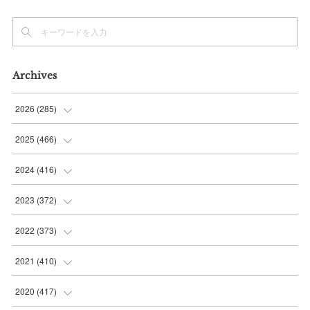
Archives
2026
(
285
)
(
6
)
2025
(
466
)
(
36
)
(
56
)
2024
(
416
)
(
37
)
(
37
)
(
38
)
2023
(
372
)
(
42
)
(
35
)
(
39
)
(
31
)
2022
(
373
)
(
36
)
(
36
)
(
38
)
(
30
)
(
31
)
2021
(
410
)
(
34
)
(
36
)
(
36
)
(
30
)
(
33
)
(
32
)
2020
(
417
)