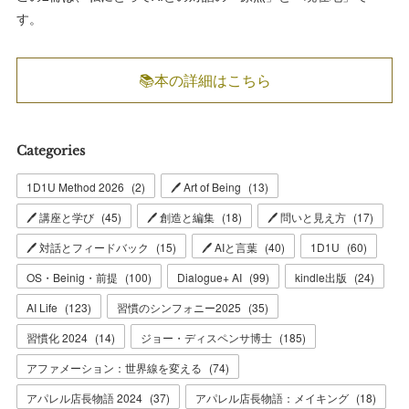
す。
📚本の詳細はこちら
Categories
1D1U Method 2026
(
2
)
🖊 Art of Being
(
13
)
🖊 講座と学び
(
45
)
🖊 創造と編集
(
18
)
🖊 問いと見え方
(
17
)
🖊 対話とフィードバック
(
15
)
🖊 AIと言葉
(
40
)
1D1U
(
60
)
OS・Beinig・前提
(
100
)
Dialogue+ AI
(
99
)
kindle出版
(
24
)
AI Life
(
123
)
習慣のシンフォニー2025
(
35
)
習慣化 2024
(
14
)
ジョー・ディスペンサ博士
(
185
)
アファメーション：世界線を変える
(
74
)
アパレル店長物語 2024
(
37
)
アパレル店長物語：メイキング
(
18
)