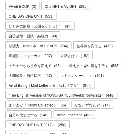
FREE BOOK
(
2
)
ChatGPT & My GPT
(
295
)
ONE DAY ONE UNIT
(
553
)
ひとみの部屋（公開セッション）
(
41
)
自己基盤・習慣・継続力
(
99
)
傾聴力・kincle本・ALL EARS
(
234
)
世界線を変える
(
470
)
可能性にフォーカス
(
397
)
対話とは？
(
152
)
モヤモヤから視点を変える
(
95
)
考え方・思い癖を手放す
(
535
)
人間成長・自己探求
(
457
)
コミュニケーション
(
161
)
Art of Being｜Mail Letter（旧：読むサプリ）
(
817
)
“The English version of YOMU-SAPULI”Weekly Newsletter.
(
448
)
まぐまぐ『Hitomi Collected』
(
35
)
かないずむ2021
(
14
)
自分を大切にする
(
140
)
Announcement
(
463
)
ONE DAY ONE UNIT 2017～
(
250
)