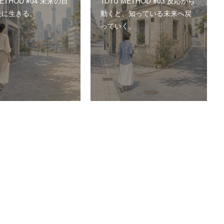
METHOD #04 未来の自
1D1U METHOD #03 反応から
先に生きる。
動くと、知っている未来へ戻
っていく。