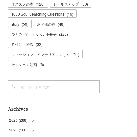
オススメの本
(
126
)
セールスアップ
(
30
)
1000 Soul Searching Questions
(
19
)
story
(
59
)
お客様の声
(
48
)
ひとみずむ～me too 小冊子
(
226
)
片付け・掃除
(
32
)
ファッション・インテリアコンサル
(
21
)
セッション動画
(
8
)
Archives
2026
(
288
)
2025
(
466
(
9
)
)