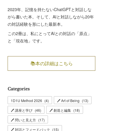
2023年、記憶を持たないChatGPTと対話しな
がら書いた本。そして、AIと対話しながら20年
の対話経験を形にした最新本。
この2冊は、私にとってAIとの対話の「原点」
と「現在地」です。
📚本の詳細はこちら
Categories
1D1U Method 2026
(
4
)
🖊 Art of Being
(
13
)
🖊 講座と学び
(
46
)
🖊 創造と編集
(
18
)
🖊 問いと見え方
(
17
)
🖊 対話とフィードバック
(
15
)