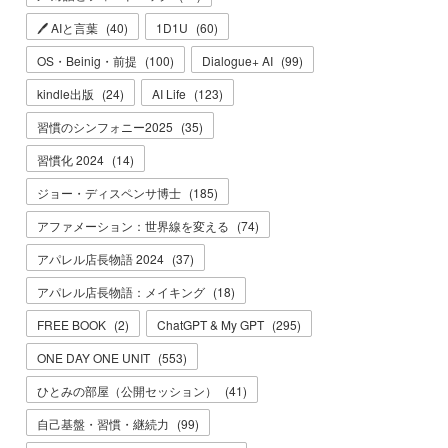
🖊 AIと言葉
(
40
)
1D1U
(
60
)
OS・Beinig・前提
(
100
)
Dialogue+ AI
(
99
)
kindle出版
(
24
)
AI Life
(
123
)
習慣のシンフォニー2025
(
35
)
習慣化 2024
(
14
)
ジョー・ディスペンサ博士
(
185
)
アファメーション：世界線を変える
(
74
)
アパレル店長物語 2024
(
37
)
アパレル店長物語：メイキング
(
18
)
FREE BOOK
(
2
)
ChatGPT & My GPT
(
295
)
ONE DAY ONE UNIT
(
553
)
ひとみの部屋（公開セッション）
(
41
)
自己基盤・習慣・継続力
(
99
)