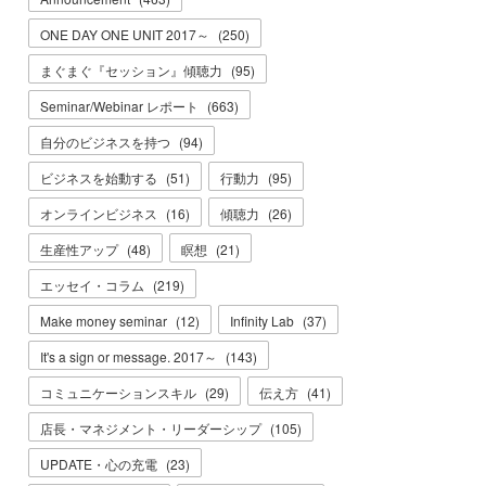
ONE DAY ONE UNIT 2017～
(
250
)
まぐまぐ『セッション』傾聴力
(
95
)
Seminar/Webinar レポート
(
663
)
自分のビジネスを持つ
(
94
)
ビジネスを始動する
(
51
)
行動力
(
95
)
オンラインビジネス
(
16
)
傾聴力
(
26
)
生産性アップ
(
48
)
瞑想
(
21
)
エッセイ・コラム
(
219
)
Make money seminar
(
12
)
Infinity Lab
(
37
)
It's a sign or message. 2017～
(
143
)
コミュニケーションスキル
(
29
)
伝え方
(
41
)
店長・マネジメント・リーダーシップ
(
105
)
UPDATE・心の充電
(
23
)