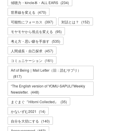
傾聴力・kincle本・ALL EARS
(
234
)
世界線を変える
(
470
)
可能性にフォーカス
(
397
)
対話とは？
(
152
)
モヤモヤから視点を変える
(
95
)
考え方・思い癖を手放す
(
535
)
人間成長・自己探求
(
457
)
コミュニケーション
(
161
)
Art of Being｜Mail Letter（旧：読むサプリ）
(
817
)
“The English version of YOMU-SAPULI”Weekly
Newsletter.
(
448
)
まぐまぐ『Hitomi Collected』
(
35
)
かないずむ2021
(
14
)
自分を大切にする
(
140
)
Announcement
(
463
)