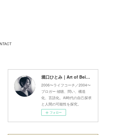
NTACT
堀口ひとみ｜Art of Being Lab
2006〜ライフコーチ／2004〜
ブロガー 傾聴、問い、構造
化、言語化。AI時代の自己探求
と人間の可能性を探究。
フォロー