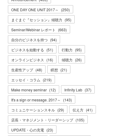
ONE DAY ONE UNIT 2017～
(
250
)
まぐまぐ『セッション』傾聴力
(
95
)
Seminar/Webinar レポート
(
663
)
自分のビジネスを持つ
(
94
)
ビジネスを始動する
(
51
)
行動力
(
95
)
オンラインビジネス
(
16
)
傾聴力
(
26
)
生産性アップ
(
48
)
瞑想
(
21
)
エッセイ・コラム
(
219
)
Make money seminar
(
12
)
Infinity Lab
(
37
)
It's a sign or message. 2017～
(
143
)
コミュニケーションスキル
(
29
)
伝え方
(
41
)
店長・マネジメント・リーダーシップ
(
105
)
UPDATE・心の充電
(
23
)