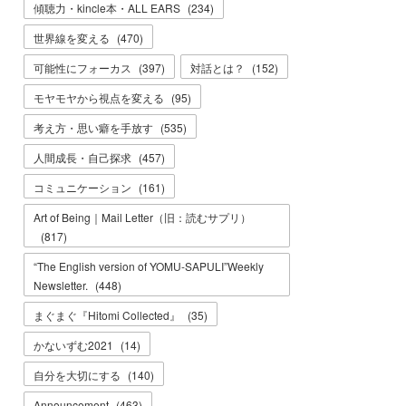
傾聴力・kincle本・ALL EARS
(
234
)
世界線を変える
(
470
)
可能性にフォーカス
(
397
)
対話とは？
(
152
)
モヤモヤから視点を変える
(
95
)
考え方・思い癖を手放す
(
535
)
人間成長・自己探求
(
457
)
コミュニケーション
(
161
)
Art of Being｜Mail Letter（旧：読むサプリ）
(
817
)
“The English version of YOMU-SAPULI”Weekly
Newsletter.
(
448
)
まぐまぐ『Hitomi Collected』
(
35
)
かないずむ2021
(
14
)
自分を大切にする
(
140
)
Announcement
(
463
)