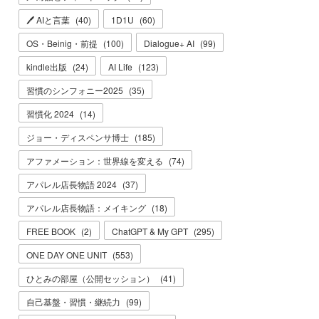
🖊 AIと言葉
(
40
)
1D1U
(
60
)
OS・Beinig・前提
(
100
)
Dialogue+ AI
(
99
)
kindle出版
(
24
)
AI Life
(
123
)
習慣のシンフォニー2025
(
35
)
習慣化 2024
(
14
)
ジョー・ディスペンサ博士
(
185
)
アファメーション：世界線を変える
(
74
)
アパレル店長物語 2024
(
37
)
アパレル店長物語：メイキング
(
18
)
FREE BOOK
(
2
)
ChatGPT & My GPT
(
295
)
ONE DAY ONE UNIT
(
553
)
ひとみの部屋（公開セッション）
(
41
)
自己基盤・習慣・継続力
(
99
)