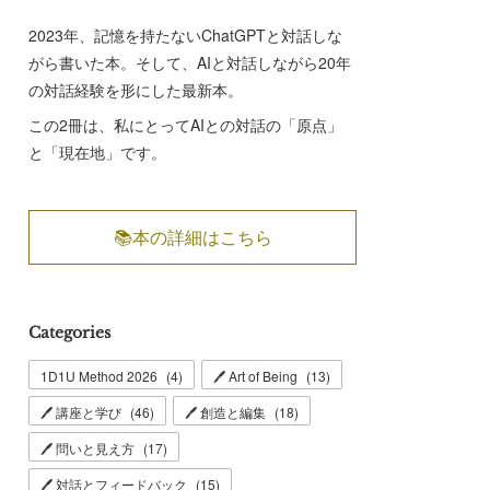
2023年、記憶を持たないChatGPTと対話しな
がら書いた本。そして、AIと対話しながら20年
の対話経験を形にした最新本。
この2冊は、私にとってAIとの対話の「原点」
と「現在地」です。
📚本の詳細はこちら
Categories
1D1U Method 2026
(
4
)
🖊 Art of Being
(
13
)
🖊 講座と学び
(
46
)
🖊 創造と編集
(
18
)
🖊 問いと見え方
(
17
)
🖊 対話とフィードバック
(
15
)