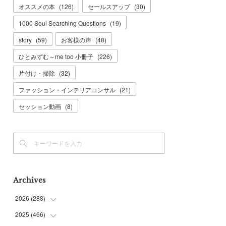
オススメの本
(
126
)
セールスアップ
(
30
)
1000 Soul Searching Questions
(
19
)
story
(
59
)
お客様の声
(
48
)
ひとみずむ～me too 小冊子
(
226
)
片付け・掃除
(
32
)
ファッション・インテリアコンサル
(
21
)
セッション動画
(
8
)
Archives
2026
(
288
)
2025
(
466
(
9
)
)