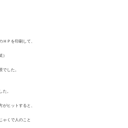
のＨＰを印刷して、
笑）
景でした。
した。
方がヒットすると、
じゃくで人のこと