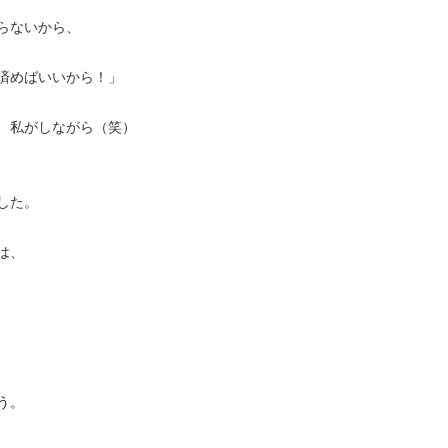
らないから、
済めばいいから！」
、私がしながら（笑）
した。
は、
う。