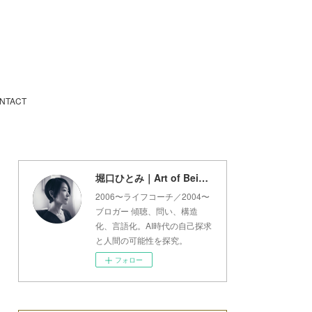
NTACT
堀口ひとみ｜Art of Being Lab
2006〜ライフコーチ／2004〜
ブロガー 傾聴、問い、構造
化、言語化。AI時代の自己探求
と人間の可能性を探究。
フォロー