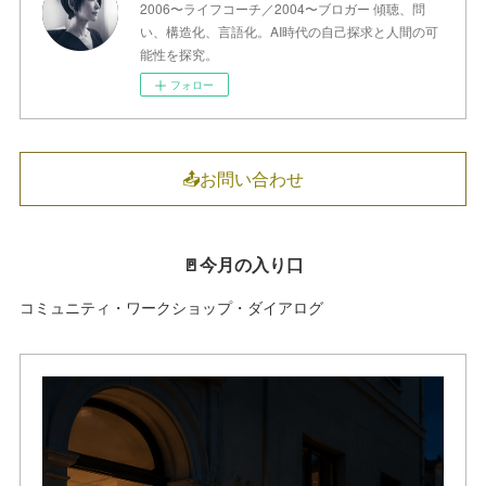
2006〜ライフコーチ／2004〜ブロガー 傾聴、問
い、構造化、言語化。AI時代の自己探求と人間の可
能性を探究。
フォロー
📤お問い合わせ
🚪今月の入り口
コミュニティ・ワークショップ・ダイアログ