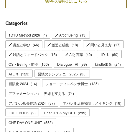
📚本の詳細はこちら
Categories
1D1U Method 2026
(
4
)
🖊 Art of Being
(
13
)
🖊 講座と学び
(
46
)
🖊 創造と編集
(
18
)
🖊 問いと見え方
(
17
)
🖊 対話とフィードバック
(
15
)
🖊 AIと言葉
(
40
)
1D1U
(
60
)
OS・Beinig・前提
(
100
)
Dialogue+ AI
(
99
)
kindle出版
(
24
)
AI Life
(
123
)
習慣のシンフォニー2025
(
35
)
習慣化 2024
(
14
)
ジョー・ディスペンサ博士
(
185
)
アファメーション：世界線を変える
(
74
)
アパレル店長物語 2024
(
37
)
アパレル店長物語：メイキング
(
18
)
FREE BOOK
(
2
)
ChatGPT & My GPT
(
295
)
ONE DAY ONE UNIT
(
553
)