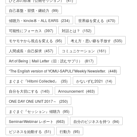
ひとみの部屋（公開セッション）
(
41
)
自己基盤・習慣・継続力
(
99
)
傾聴力・kincle本・ALL EARS
(
234
)
世界線を変える
(
470
)
可能性にフォーカス
(
397
)
対話とは？
(
152
)
モヤモヤから視点を変える
(
95
)
考え方・思い癖を手放す
(
535
)
人間成長・自己探求
(
457
)
コミュニケーション
(
161
)
Art of Being｜Mail Letter（旧：読むサプリ）
(
817
)
“The English version of YOMU-SAPULI”Weekly Newsletter.
(
448
)
まぐまぐ『Hitomi Collected』
(
35
)
かないずむ2021
(
14
)
自分を大切にする
(
140
)
Announcement
(
463
)
ONE DAY ONE UNIT 2017～
(
250
)
まぐまぐ『セッション』傾聴力
(
95
)
Seminar/Webinar レポート
(
663
)
自分のビジネスを持つ
(
94
)
ビジネスを始動する
(
51
)
行動力
(
95
)