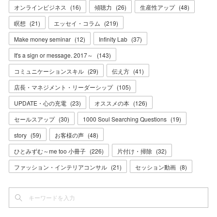
オンラインビジネス
(
16
)
傾聴力
(
26
)
生産性アップ
(
48
)
瞑想
(
21
)
エッセイ・コラム
(
219
)
Make money seminar
(
12
)
Infinity Lab
(
37
)
It's a sign or message. 2017～
(
143
)
コミュニケーションスキル
(
29
)
伝え方
(
41
)
店長・マネジメント・リーダーシップ
(
105
)
UPDATE・心の充電
(
23
)
オススメの本
(
126
)
セールスアップ
(
30
)
1000 Soul Searching Questions
(
19
)
story
(
59
)
お客様の声
(
48
)
ひとみずむ～me too 小冊子
(
226
)
片付け・掃除
(
32
)
ファッション・インテリアコンサル
(
21
)
セッション動画
(
8
)