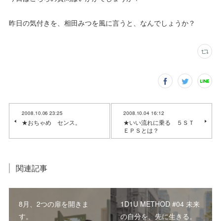
昨日の気付きを、相田みつを風に言うと、なんでしょうか？
2008.10.06 23:25
2008.10.04 16:12
★おちゃめ センス。
★いい流れに乗る ５ＳＴ
ＥＰＳとは？
関連記事
8月、2つの扉を開きま
1D1U METHOD #04 未来
す。
の自分を、先に生きる。