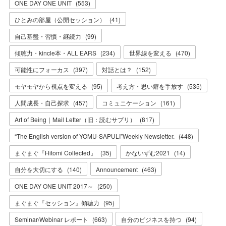
ONE DAY ONE UNIT
(
553
)
ひとみの部屋（公開セッション）
(
41
)
自己基盤・習慣・継続力
(
99
)
傾聴力・kincle本・ALL EARS
(
234
)
世界線を変える
(
470
)
可能性にフォーカス
(
397
)
対話とは？
(
152
)
モヤモヤから視点を変える
(
95
)
考え方・思い癖を手放す
(
535
)
人間成長・自己探求
(
457
)
コミュニケーション
(
161
)
Art of Being｜Mail Letter（旧：読むサプリ）
(
817
)
“The English version of YOMU-SAPULI”Weekly Newsletter.
(
448
)
まぐまぐ『Hitomi Collected』
(
35
)
かないずむ2021
(
14
)
自分を大切にする
(
140
)
Announcement
(
463
)
ONE DAY ONE UNIT 2017～
(
250
)
まぐまぐ『セッション』傾聴力
(
95
)
Seminar/Webinar レポート
(
663
)
自分のビジネスを持つ
(
94
)