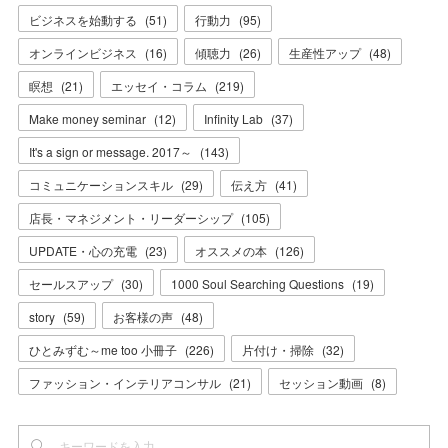
ビジネスを始動する
(
51
)
行動力
(
95
)
オンラインビジネス
(
16
)
傾聴力
(
26
)
生産性アップ
(
48
)
瞑想
(
21
)
エッセイ・コラム
(
219
)
Make money seminar
(
12
)
Infinity Lab
(
37
)
It's a sign or message. 2017～
(
143
)
コミュニケーションスキル
(
29
)
伝え方
(
41
)
店長・マネジメント・リーダーシップ
(
105
)
UPDATE・心の充電
(
23
)
オススメの本
(
126
)
セールスアップ
(
30
)
1000 Soul Searching Questions
(
19
)
story
(
59
)
お客様の声
(
48
)
ひとみずむ～me too 小冊子
(
226
)
片付け・掃除
(
32
)
ファッション・インテリアコンサル
(
21
)
セッション動画
(
8
)