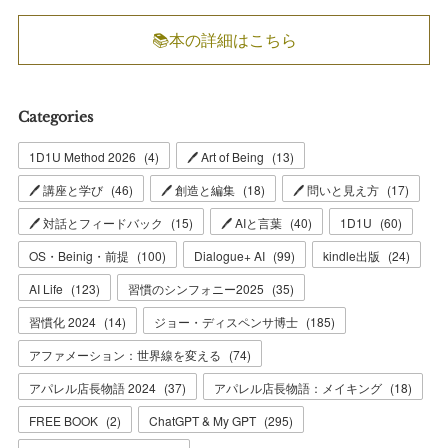
📚本の詳細はこちら
Categories
1D1U Method 2026
(
4
)
🖊 Art of Being
(
13
)
🖊 講座と学び
(
46
)
🖊 創造と編集
(
18
)
🖊 問いと見え方
(
17
)
🖊 対話とフィードバック
(
15
)
🖊 AIと言葉
(
40
)
1D1U
(
60
)
OS・Beinig・前提
(
100
)
Dialogue+ AI
(
99
)
kindle出版
(
24
)
AI Life
(
123
)
習慣のシンフォニー2025
(
35
)
習慣化 2024
(
14
)
ジョー・ディスペンサ博士
(
185
)
アファメーション：世界線を変える
(
74
)
アパレル店長物語 2024
(
37
)
アパレル店長物語：メイキング
(
18
)
FREE BOOK
(
2
)
ChatGPT & My GPT
(
295
)