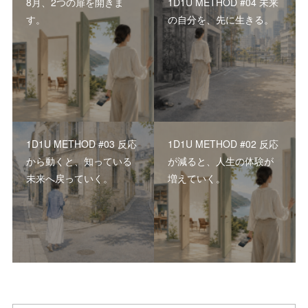
8月、2つの扉を開きま
1D1U METHOD #04 未来
す。
の自分を、先に生きる。
1D1U METHOD #03 反応
1D1U METHOD #02 反応
から動くと、知っている
が減ると、人生の体験が
未来へ戻っていく。
増えていく。