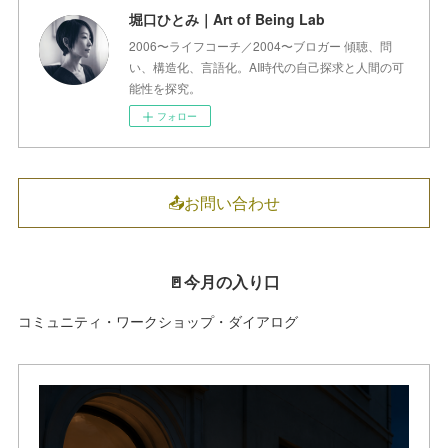
堀口ひとみ｜Art of Being Lab
2006〜ライフコーチ／2004〜ブロガー 傾聴、問
い、構造化、言語化。AI時代の自己探求と人間の可
能性を探究。
フォロー
📤お問い合わせ
🚪今月の入り口
コミュニティ・ワークショップ・ダイアログ