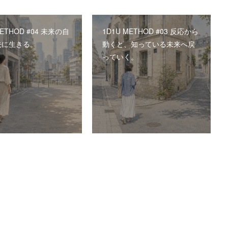
METHOD #04 未来の自
1D1U METHOD #03 反応から
先に生きる。
動くと、知っている未来へ戻
っていく。