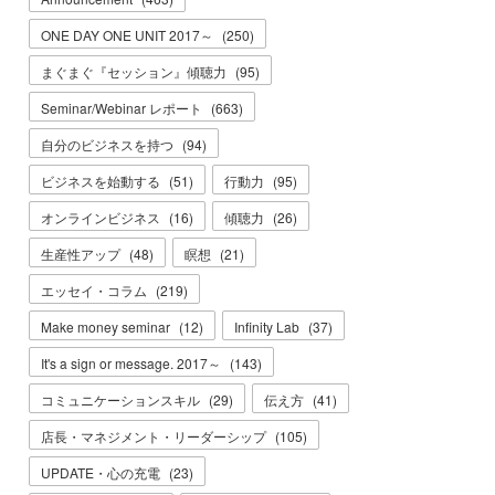
ONE DAY ONE UNIT 2017～
(
250
)
まぐまぐ『セッション』傾聴力
(
95
)
Seminar/Webinar レポート
(
663
)
自分のビジネスを持つ
(
94
)
ビジネスを始動する
(
51
)
行動力
(
95
)
オンラインビジネス
(
16
)
傾聴力
(
26
)
生産性アップ
(
48
)
瞑想
(
21
)
エッセイ・コラム
(
219
)
Make money seminar
(
12
)
Infinity Lab
(
37
)
It's a sign or message. 2017～
(
143
)
コミュニケーションスキル
(
29
)
伝え方
(
41
)
店長・マネジメント・リーダーシップ
(
105
)
UPDATE・心の充電
(
23
)