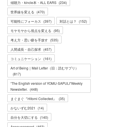
傾聴力・kincle本・ALL EARS
(
234
)
世界線を変える
(
470
)
可能性にフォーカス
(
397
)
対話とは？
(
152
)
モヤモヤから視点を変える
(
95
)
考え方・思い癖を手放す
(
535
)
人間成長・自己探求
(
457
)
コミュニケーション
(
161
)
Art of Being｜Mail Letter（旧：読むサプリ）
(
817
)
“The English version of YOMU-SAPULI”Weekly
Newsletter.
(
448
)
まぐまぐ『Hitomi Collected』
(
35
)
かないずむ2021
(
14
)
自分を大切にする
(
140
)
Announcement
(
463
)