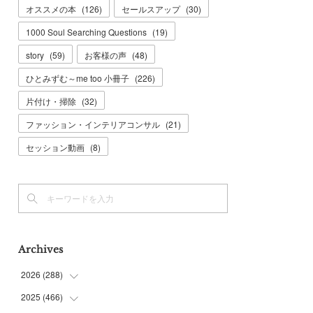
オススメの本
(
126
)
セールスアップ
(
30
)
1000 Soul Searching Questions
(
19
)
story
(
59
)
お客様の声
(
48
)
ひとみずむ～me too 小冊子
(
226
)
片付け・掃除
(
32
)
ファッション・インテリアコンサル
(
21
)
セッション動画
(
8
)
Archives
2026
(
288
)
2025
(
466
(
9
)
)