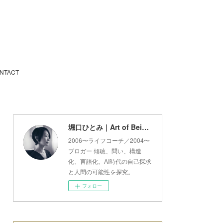
NTACT
堀口ひとみ｜Art of Being Lab
2006〜ライフコーチ／2004〜
ブロガー 傾聴、問い、構造
化、言語化。AI時代の自己探求
と人間の可能性を探究。
フォロー