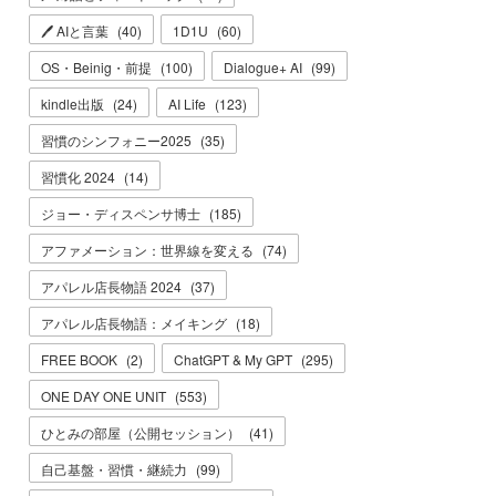
🖊 AIと言葉
(
40
)
1D1U
(
60
)
OS・Beinig・前提
(
100
)
Dialogue+ AI
(
99
)
kindle出版
(
24
)
AI Life
(
123
)
習慣のシンフォニー2025
(
35
)
習慣化 2024
(
14
)
ジョー・ディスペンサ博士
(
185
)
アファメーション：世界線を変える
(
74
)
アパレル店長物語 2024
(
37
)
アパレル店長物語：メイキング
(
18
)
FREE BOOK
(
2
)
ChatGPT & My GPT
(
295
)
ONE DAY ONE UNIT
(
553
)
ひとみの部屋（公開セッション）
(
41
)
自己基盤・習慣・継続力
(
99
)