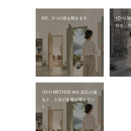
8月、2つの扉を開きます。
1D1U 
分を、
1D1U METHOD #02 反応が減
ると、人生の体験が増えてい
く。