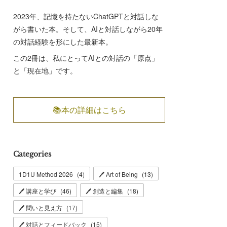
2023年、記憶を持たないChatGPTと対話しな
がら書いた本。そして、AIと対話しながら20年
の対話経験を形にした最新本。
この2冊は、私にとってAIとの対話の「原点」
と「現在地」です。
📚本の詳細はこちら
Categories
1D1U Method 2026
(
4
)
🖊 Art of Being
(
13
)
🖊 講座と学び
(
46
)
🖊 創造と編集
(
18
)
🖊 問いと見え方
(
17
)
🖊 対話とフィードバック
(
15
)