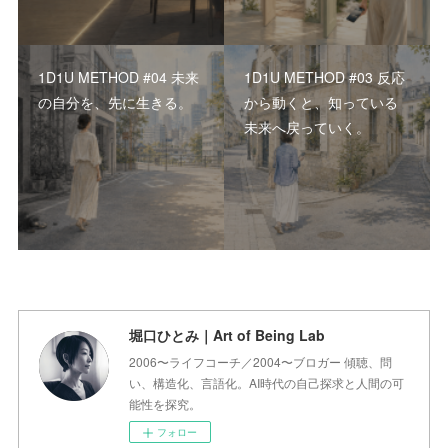
1D1U METHOD #04 未来
1D1U METHOD #03 反応
の自分を、先に生きる。
から動くと、知っている
未来へ戻っていく。
堀口ひとみ｜Art of Being Lab
2006〜ライフコーチ／2004〜ブロガー 傾聴、問
い、構造化、言語化。AI時代の自己探求と人間の可
能性を探究。
フォロー