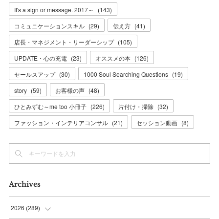
It's a sign or message. 2017～
(
143
)
コミュニケーションスキル
(
29
)
伝え方
(
41
)
店長・マネジメント・リーダーシップ
(
105
)
UPDATE・心の充電
(
23
)
オススメの本
(
126
)
セールスアップ
(
30
)
1000 Soul Searching Questions
(
19
)
story
(
59
)
お客様の声
(
48
)
ひとみずむ～me too 小冊子
(
226
)
片付け・掃除
(
32
)
ファッション・インテリアコンサル
(
21
)
セッション動画
(
8
)
Archives
2026
(
289
)