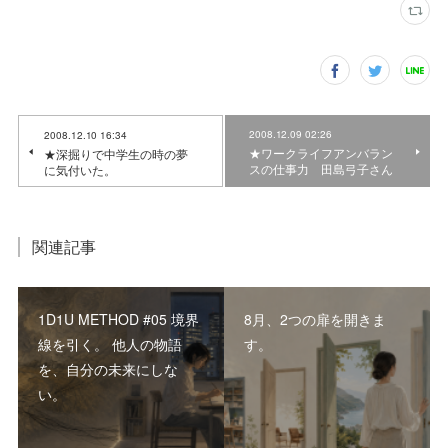
2008.12.09 02:26
2008.12.10 16:34
★ワークライフアンバラン
★深掘りで中学生の時の夢
スの仕事力 田島弓子さん
に気付いた。
関連記事
1D1U METHOD #05 境界
8月、2つの扉を開きま
線を引く。 他人の物語
す。
を、自分の未来にしな
い。