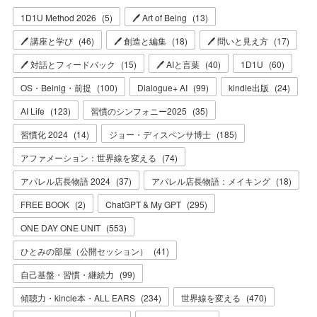
1D1U Method 2026
(
5
)
🖊 Art of Being
(
13
)
🖊 講座と学び
(
46
)
🖊 創造と編集
(
18
)
🖊 問いと見え方
(
17
)
🖊 対話とフィードバック
(
15
)
🖊 AIと言葉
(
40
)
1D1U
(
60
)
OS・Beinig・前提
(
100
)
Dialogue+ AI
(
99
)
kindle出版
(
24
)
AI Life
(
123
)
習慣のシンフォニー2025
(
35
)
習慣化 2024
(
14
)
ジョー・ディスペンサ博士
(
185
)
アファメーション：世界線を変える
(
74
)
アパレル店長物語 2024
(
37
)
アパレル店長物語：メイキング
(
18
)
FREE BOOK
(
2
)
ChatGPT & My GPT
(
295
)
ONE DAY ONE UNIT
(
553
)
ひとみの部屋（公開セッション）
(
41
)
自己基盤・習慣・継続力
(
99
)
傾聴力・kincle本・ALL EARS
(
234
)
世界線を変える
(
470
)