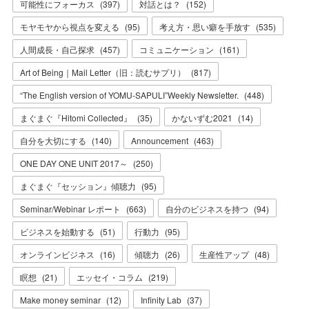
可能性にフォーカス
(
397
)
対話とは？
(
152
)
モヤモヤから視点を変える
(
95
)
考え方・思い癖を手放す
(
535
)
人間成長・自己探求
(
457
)
コミュニケーション
(
161
)
Art of Being｜Mail Letter（旧：読むサプリ）
(
817
)
“The English version of YOMU-SAPULI”Weekly Newsletter.
(
448
)
まぐまぐ『Hitomi Collected』
(
35
)
かないずむ2021
(
14
)
自分を大切にする
(
140
)
Announcement
(
463
)
ONE DAY ONE UNIT 2017～
(
250
)
まぐまぐ『セッション』傾聴力
(
95
)
Seminar/Webinar レポート
(
663
)
自分のビジネスを持つ
(
94
)
ビジネスを始動する
(
51
)
行動力
(
95
)
オンラインビジネス
(
16
)
傾聴力
(
26
)
生産性アップ
(
48
)
瞑想
(
21
)
エッセイ・コラム
(
219
)
Make money seminar
(
12
)
Infinity Lab
(
37
)