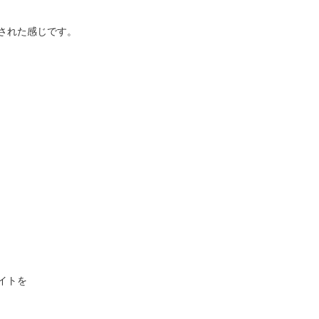
された感じです。
イトを
、