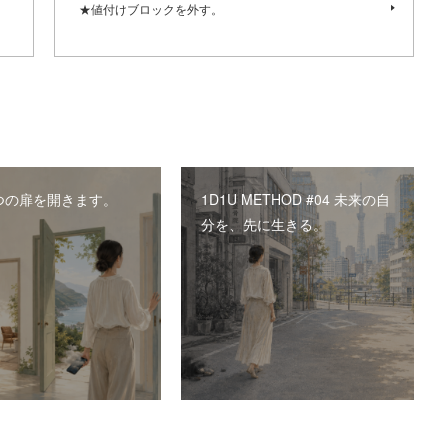
★値付けブロックを外す。
つの扉を開きます。
1D1U METHOD #04 未来の自
分を、先に生きる。