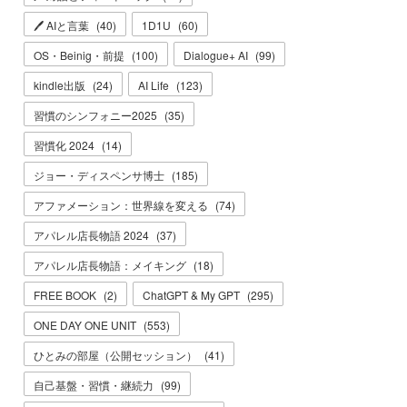
🖊 AIと言葉
(
40
)
1D1U
(
60
)
OS・Beinig・前提
(
100
)
Dialogue+ AI
(
99
)
kindle出版
(
24
)
AI Life
(
123
)
習慣のシンフォニー2025
(
35
)
習慣化 2024
(
14
)
ジョー・ディスペンサ博士
(
185
)
アファメーション：世界線を変える
(
74
)
アパレル店長物語 2024
(
37
)
アパレル店長物語：メイキング
(
18
)
FREE BOOK
(
2
)
ChatGPT & My GPT
(
295
)
ONE DAY ONE UNIT
(
553
)
ひとみの部屋（公開セッション）
(
41
)
自己基盤・習慣・継続力
(
99
)