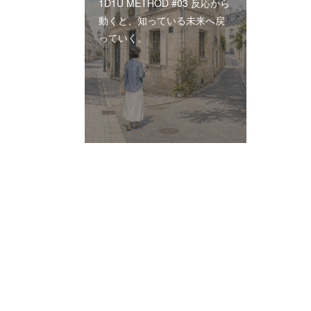
1D1U METHOD #03 反応から
動くと、知っている未来へ戻
っていく。