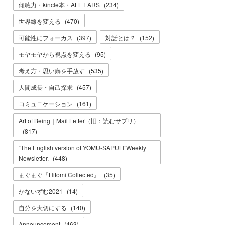
傾聴力・kincle本・ALL EARS
(
234
)
世界線を変える
(
470
)
可能性にフォーカス
(
397
)
対話とは？
(
152
)
モヤモヤから視点を変える
(
95
)
考え方・思い癖を手放す
(
535
)
人間成長・自己探求
(
457
)
コミュニケーション
(
161
)
Art of Being｜Mail Letter（旧：読むサプリ）
(
817
)
“The English version of YOMU-SAPULI”Weekly
Newsletter.
(
448
)
まぐまぐ『Hitomi Collected』
(
35
)
かないずむ2021
(
14
)
自分を大切にする
(
140
)
Announcement
(
463
)