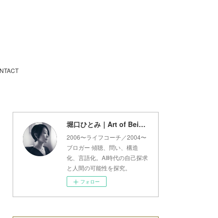
NTACT
堀口ひとみ｜Art of Being Lab
2006〜ライフコーチ／2004〜
ブロガー 傾聴、問い、構造
化、言語化。AI時代の自己探求
と人間の可能性を探究。
フォロー