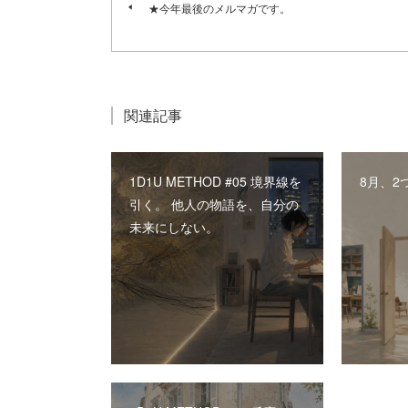
★今年最後のメルマガです。
関連記事
1D1U METHOD #05 境界線を
8月、2
引く。 他人の物語を、自分の
未来にしない。