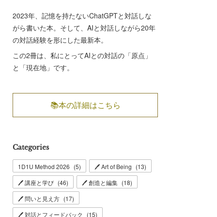
2023年、記憶を持たないChatGPTと対話しな
がら書いた本。そして、AIと対話しながら20年
の対話経験を形にした最新本。
この2冊は、私にとってAIとの対話の「原点」
と「現在地」です。
📚本の詳細はこちら
Categories
1D1U Method 2026
(
5
)
🖊 Art of Being
(
13
)
🖊 講座と学び
(
46
)
🖊 創造と編集
(
18
)
🖊 問いと見え方
(
17
)
🖊 対話とフィードバック
(
15
)