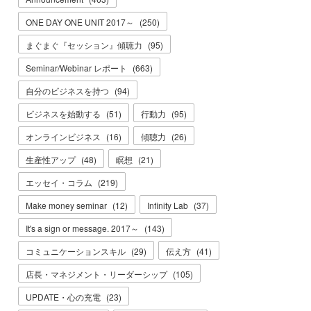
ONE DAY ONE UNIT 2017～
(
250
)
まぐまぐ『セッション』傾聴力
(
95
)
Seminar/Webinar レポート
(
663
)
自分のビジネスを持つ
(
94
)
ビジネスを始動する
(
51
)
行動力
(
95
)
オンラインビジネス
(
16
)
傾聴力
(
26
)
生産性アップ
(
48
)
瞑想
(
21
)
エッセイ・コラム
(
219
)
Make money seminar
(
12
)
Infinity Lab
(
37
)
It's a sign or message. 2017～
(
143
)
コミュニケーションスキル
(
29
)
伝え方
(
41
)
店長・マネジメント・リーダーシップ
(
105
)
UPDATE・心の充電
(
23
)