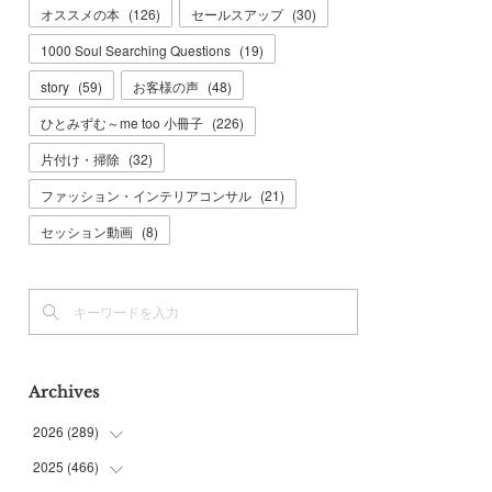
オススメの本
(
126
)
セールスアップ
(
30
)
1000 Soul Searching Questions
(
19
)
story
(
59
)
お客様の声
(
48
)
ひとみずむ～me too 小冊子
(
226
)
片付け・掃除
(
32
)
ファッション・インテリアコンサル
(
21
)
セッション動画
(
8
)
Archives
2026
(
289
)
2025
(
466
(
10
)
)