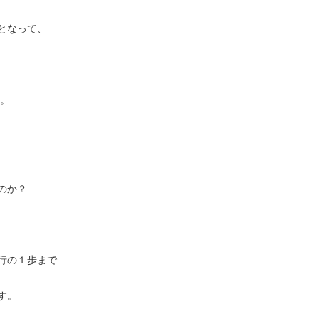
となって、
す。
のか？
行の１歩まで
す。