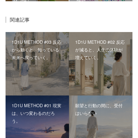
44→me！
heart.
関連記事
1D1U METHOD #03 反応
1D1U METHOD #02 反応
から動くと、知っている
が減ると、人生の体験が
未来へ戻っていく。
増えていく。
1D1U METHOD #01 現実
願望と行動の間に、受付
は、いつ変わるのだろ
はいらない
う。