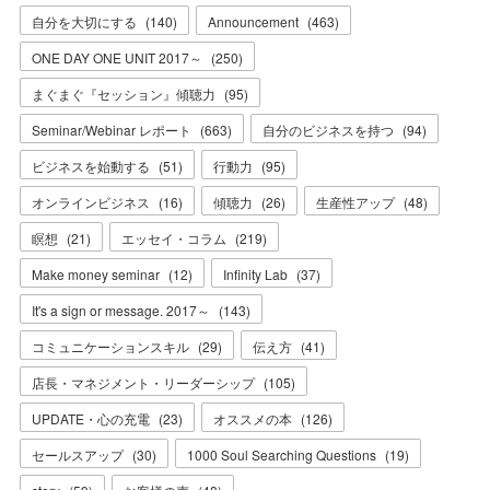
自分を大切にする
(
140
)
Announcement
(
463
)
ONE DAY ONE UNIT 2017～
(
250
)
まぐまぐ『セッション』傾聴力
(
95
)
Seminar/Webinar レポート
(
663
)
自分のビジネスを持つ
(
94
)
ビジネスを始動する
(
51
)
行動力
(
95
)
オンラインビジネス
(
16
)
傾聴力
(
26
)
生産性アップ
(
48
)
瞑想
(
21
)
エッセイ・コラム
(
219
)
Make money seminar
(
12
)
Infinity Lab
(
37
)
It's a sign or message. 2017～
(
143
)
コミュニケーションスキル
(
29
)
伝え方
(
41
)
店長・マネジメント・リーダーシップ
(
105
)
UPDATE・心の充電
(
23
)
オススメの本
(
126
)
セールスアップ
(
30
)
1000 Soul Searching Questions
(
19
)