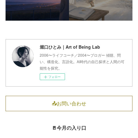
堀口ひとみ｜Art of Being Lab
2006〜ライフコーチ／2004〜ブロガー 傾聴、問
い、構造化、言語化。AI時代の自己探求と人間の可
能性を探究。
フォロー
📤お問い合わせ
🚪今月の入り口