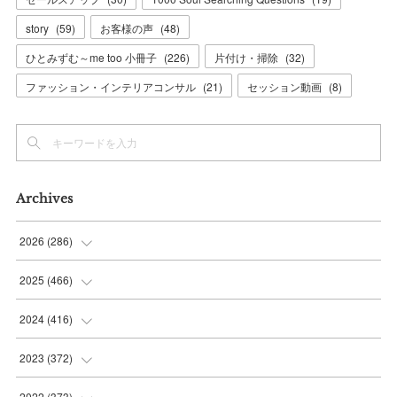
story
(
59
)
お客様の声
(
48
)
ひとみずむ～me too 小冊子
(
226
)
片付け・掃除
(
32
)
ファッション・インテリアコンサル
(
21
)
セッション動画
(
8
)
Archives
2026
(
286
)
(
7
)
2025
(
466
)
(
36
)
(
56
)
2024
(
416
)
(
37
)
(
37
)
(
38
)
2023
(
372
)
(
42
)
(
35
)
(
39
)
(
31
)
2022
(
373
)