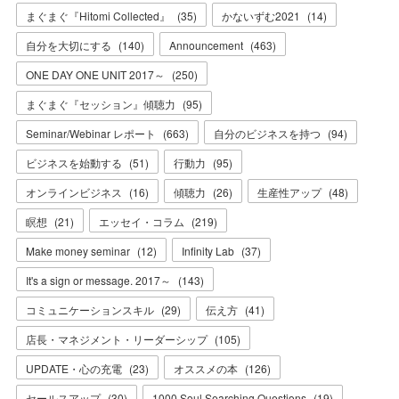
まぐまぐ『Hitomi Collected』
(
35
)
かないずむ2021
(
14
)
自分を大切にする
(
140
)
Announcement
(
463
)
ONE DAY ONE UNIT 2017～
(
250
)
まぐまぐ『セッション』傾聴力
(
95
)
Seminar/Webinar レポート
(
663
)
自分のビジネスを持つ
(
94
)
ビジネスを始動する
(
51
)
行動力
(
95
)
オンラインビジネス
(
16
)
傾聴力
(
26
)
生産性アップ
(
48
)
瞑想
(
21
)
エッセイ・コラム
(
219
)
Make money seminar
(
12
)
Infinity Lab
(
37
)
It's a sign or message. 2017～
(
143
)
コミュニケーションスキル
(
29
)
伝え方
(
41
)
店長・マネジメント・リーダーシップ
(
105
)
UPDATE・心の充電
(
23
)
オススメの本
(
126
)
セールスアップ
(
30
)
1000 Soul Searching Questions
(
19
)