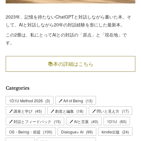
2023年、記憶を持たないChatGPTと対話しながら書いた本。そ
して、AIと対話しながら20年の対話経験を形にした最新本。
この2冊は、私にとってAIとの対話の「原点」と「現在地」で
す。
📚本の詳細はこちら
Categories
1D1U Method 2026
(
3
)
🖊 Art of Being
(
13
)
🖊 講座と学び
(
45
)
🖊 創造と編集
(
18
)
🖊 問いと見え方
(
17
)
🖊 対話とフィードバック
(
15
)
🖊 AIと言葉
(
40
)
1D1U
(
60
)
OS・Beinig・前提
(
100
)
Dialogue+ AI
(
99
)
kindle出版
(
24
)