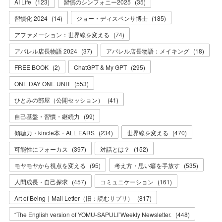
AI Life
(
123
)
習慣のシンフォニー2025
(
35
)
習慣化 2024
(
14
)
ジョー・ディスペンサ博士
(
185
)
アファメーション：世界線を変える
(
74
)
アパレル店長物語 2024
(
37
)
アパレル店長物語：メイキング
(
18
)
FREE BOOK
(
2
)
ChatGPT & My GPT
(
295
)
ONE DAY ONE UNIT
(
553
)
ひとみの部屋（公開セッション）
(
41
)
自己基盤・習慣・継続力
(
99
)
傾聴力・kincle本・ALL EARS
(
234
)
世界線を変える
(
470
)
可能性にフォーカス
(
397
)
対話とは？
(
152
)
モヤモヤから視点を変える
(
95
)
考え方・思い癖を手放す
(
535
)
人間成長・自己探求
(
457
)
コミュニケーション
(
161
)
Art of Being｜Mail Letter（旧：読むサプリ）
(
817
)
“The English version of YOMU-SAPULI”Weekly Newsletter.
(
448
)