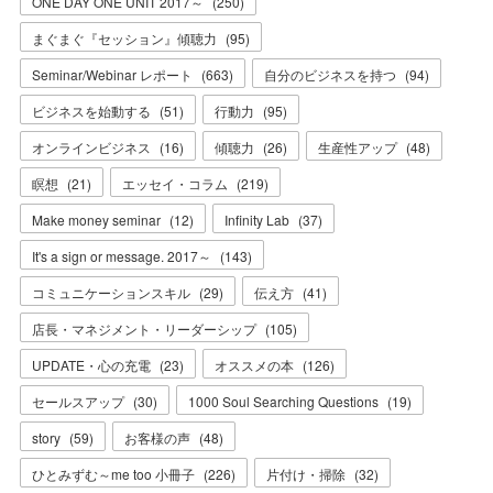
ONE DAY ONE UNIT 2017～
(
250
)
まぐまぐ『セッション』傾聴力
(
95
)
Seminar/Webinar レポート
(
663
)
自分のビジネスを持つ
(
94
)
ビジネスを始動する
(
51
)
行動力
(
95
)
オンラインビジネス
(
16
)
傾聴力
(
26
)
生産性アップ
(
48
)
瞑想
(
21
)
エッセイ・コラム
(
219
)
Make money seminar
(
12
)
Infinity Lab
(
37
)
It's a sign or message. 2017～
(
143
)
コミュニケーションスキル
(
29
)
伝え方
(
41
)
店長・マネジメント・リーダーシップ
(
105
)
UPDATE・心の充電
(
23
)
オススメの本
(
126
)
セールスアップ
(
30
)
1000 Soul Searching Questions
(
19
)
story
(
59
)
お客様の声
(
48
)
ひとみずむ～me too 小冊子
(
226
)
片付け・掃除
(
32
)