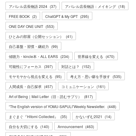
アパレル店長物語 2024
(
37
)
アパレル店長物語：メイキング
(
18
)
FREE BOOK
(
2
)
ChatGPT & My GPT
(
295
)
ONE DAY ONE UNIT
(
553
)
ひとみの部屋（公開セッション）
(
41
)
自己基盤・習慣・継続力
(
99
)
傾聴力・kincle本・ALL EARS
(
234
)
世界線を変える
(
470
)
可能性にフォーカス
(
397
)
対話とは？
(
152
)
モヤモヤから視点を変える
(
95
)
考え方・思い癖を手放す
(
535
)
人間成長・自己探求
(
457
)
コミュニケーション
(
161
)
Art of Being｜Mail Letter（旧：読むサプリ）
(
817
)
“The English version of YOMU-SAPULI”Weekly Newsletter.
(
448
)
まぐまぐ『Hitomi Collected』
(
35
)
かないずむ2021
(
14
)
自分を大切にする
(
140
)
Announcement
(
463
)