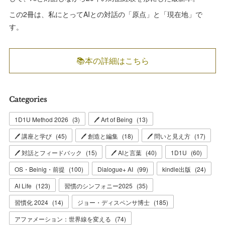
この2冊は、私にとってAIとの対話の「原点」と「現在地」で
す。
📚本の詳細はこちら
Categories
1D1U Method 2026
(
3
)
🖊 Art of Being
(
13
)
🖊 講座と学び
(
45
)
🖊 創造と編集
(
18
)
🖊 問いと見え方
(
17
)
🖊 対話とフィードバック
(
15
)
🖊 AIと言葉
(
40
)
1D1U
(
60
)
OS・Beinig・前提
(
100
)
Dialogue+ AI
(
99
)
kindle出版
(
24
)
AI Life
(
123
)
習慣のシンフォニー2025
(
35
)
習慣化 2024
(
14
)
ジョー・ディスペンサ博士
(
185
)
アファメーション：世界線を変える
(
74
)