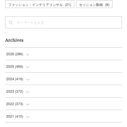
ファッション・インテリアコンサル
(
21
)
セッション動画
(
8
)
Archives
2026
(
286
)
(
7
)
2025
(
466
)
(
36
)
(
56
)
2024
(
416
)
(
37
)
(
37
)
(
38
)
2023
(
372
)
(
42
)
(
35
)
(
39
)
(
31
)
2022
(
373
)
(
36
)
(
36
)
(
38
)
(
30
)
(
31
)
2021
(
410
)
(
34
)
(
36
)
(
36
)