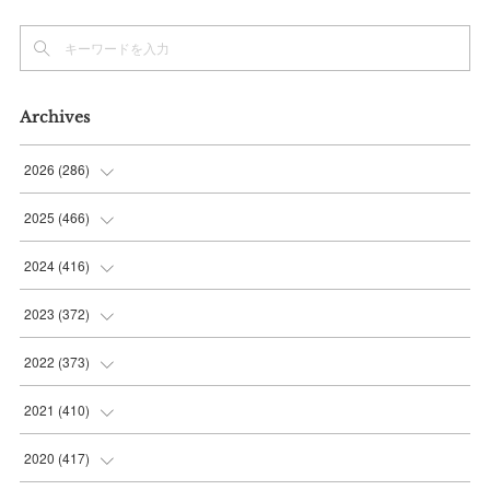
Archives
2026
(
286
)
(
7
)
2025
(
466
)
(
36
)
(
56
)
2024
(
416
)
(
37
)
(
37
)
(
38
)
2023
(
372
)
(
42
)
(
35
)
(
39
)
(
31
)
2022
(
373
)
(
36
)
(
36
)
(
38
)
(
30
)
(
31
)
2021
(
410
)
(
34
)
(
36
)
(
36
)
(
30
)
(
33
)
(
32
)
2020
(
417
)