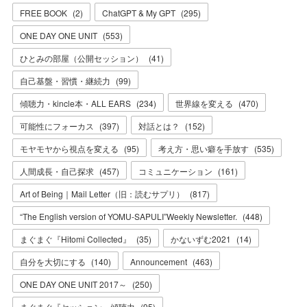
FREE BOOK
(
2
)
ChatGPT & My GPT
(
295
)
ONE DAY ONE UNIT
(
553
)
ひとみの部屋（公開セッション）
(
41
)
自己基盤・習慣・継続力
(
99
)
傾聴力・kincle本・ALL EARS
(
234
)
世界線を変える
(
470
)
可能性にフォーカス
(
397
)
対話とは？
(
152
)
モヤモヤから視点を変える
(
95
)
考え方・思い癖を手放す
(
535
)
人間成長・自己探求
(
457
)
コミュニケーション
(
161
)
Art of Being｜Mail Letter（旧：読むサプリ）
(
817
)
“The English version of YOMU-SAPULI”Weekly Newsletter.
(
448
)
まぐまぐ『Hitomi Collected』
(
35
)
かないずむ2021
(
14
)
自分を大切にする
(
140
)
Announcement
(
463
)
ONE DAY ONE UNIT 2017～
(
250
)
まぐまぐ『セッション』傾聴力
(
95
)