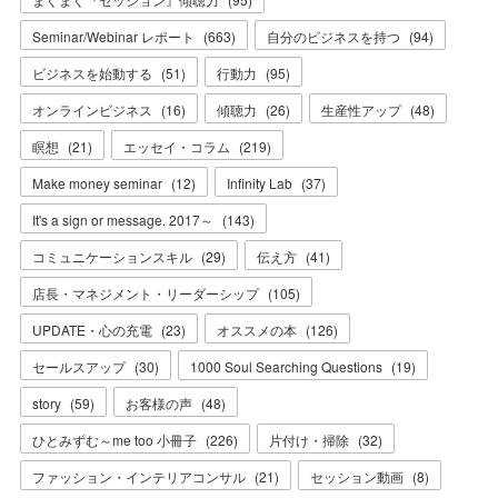
Seminar/Webinar レポート
(
663
)
自分のビジネスを持つ
(
94
)
ビジネスを始動する
(
51
)
行動力
(
95
)
オンラインビジネス
(
16
)
傾聴力
(
26
)
生産性アップ
(
48
)
瞑想
(
21
)
エッセイ・コラム
(
219
)
Make money seminar
(
12
)
Infinity Lab
(
37
)
It's a sign or message. 2017～
(
143
)
コミュニケーションスキル
(
29
)
伝え方
(
41
)
店長・マネジメント・リーダーシップ
(
105
)
UPDATE・心の充電
(
23
)
オススメの本
(
126
)
セールスアップ
(
30
)
1000 Soul Searching Questions
(
19
)
story
(
59
)
お客様の声
(
48
)
ひとみずむ～me too 小冊子
(
226
)
片付け・掃除
(
32
)
ファッション・インテリアコンサル
(
21
)
セッション動画
(
8
)