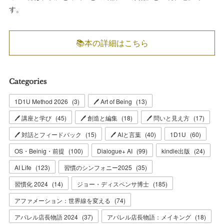
す。
📚本の詳細はこちら
Categories
1D1U Method 2026
(
3
)
🖊 Art of Being
(
13
)
🖊 講座と学び
(
45
)
🖊 創造と編集
(
18
)
🖊 問いと見え方
(
17
)
🖊 対話とフィードバック
(
15
)
🖊 AIと言葉
(
40
)
1D1U
(
60
)
OS・Beinig・前提
(
100
)
Dialogue+ AI
(
99
)
kindle出版
(
24
)
AI Life
(
123
)
習慣のシンフォニー2025
(
35
)
習慣化 2024
(
14
)
ジョー・ディスペンサ博士
(
185
)
アファメーション：世界線を変える
(
74
)
アパレル店長物語 2024
(
37
)
アパレル店長物語：メイキング
(
18
)