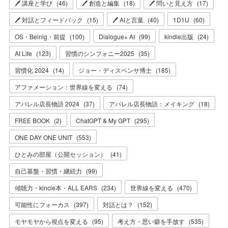
🖊 講座と学び
(
46
)
🖊 創造と編集
(
18
)
🖊 問いと見え方
(
17
)
🖊 対話とフィードバック
(
15
)
🖊 AIと言葉
(
40
)
1D1U
(
60
)
OS・Beinig・前提
(
100
)
Dialogue+ AI
(
99
)
kindle出版
(
24
)
AI Life
(
123
)
習慣のシンフォニー2025
(
35
)
習慣化 2024
(
14
)
ジョー・ディスペンサ博士
(
185
)
アファメーション：世界線を変える
(
74
)
アパレル店長物語 2024
(
37
)
アパレル店長物語：メイキング
(
18
)
FREE BOOK
(
2
)
ChatGPT & My GPT
(
295
)
ONE DAY ONE UNIT
(
553
)
ひとみの部屋（公開セッション）
(
41
)
自己基盤・習慣・継続力
(
99
)
傾聴力・kincle本・ALL EARS
(
234
)
世界線を変える
(
470
)
可能性にフォーカス
(
397
)
対話とは？
(
152
)
モヤモヤから視点を変える
(
95
)
考え方・思い癖を手放す
(
535
)