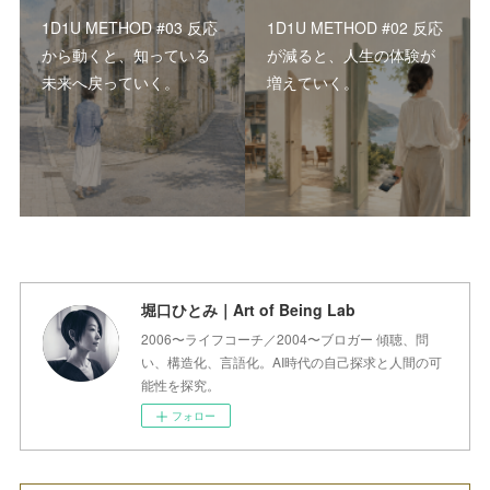
1D1U METHOD #03 反応
1D1U METHOD #02 反応
から動くと、知っている
が減ると、人生の体験が
未来へ戻っていく。
増えていく。
堀口ひとみ｜Art of Being Lab
2006〜ライフコーチ／2004〜ブロガー 傾聴、問
い、構造化、言語化。AI時代の自己探求と人間の可
能性を探究。
フォロー