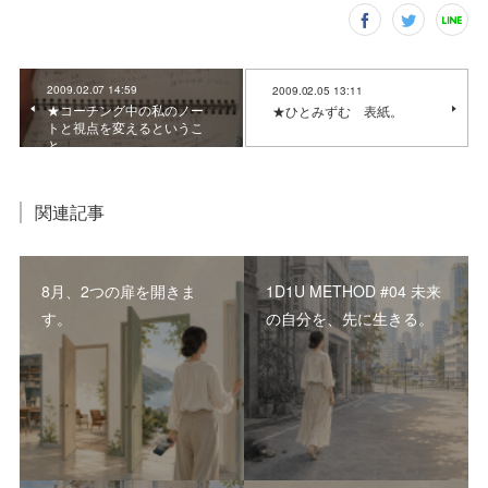
2009.02.07 14:59
2009.02.05 13:11
★コーチング中の私のノー
★ひとみずむ 表紙。
トと視点を変えるというこ
と。
関連記事
8月、2つの扉を開きま
1D1U METHOD #04 未来
す。
の自分を、先に生きる。