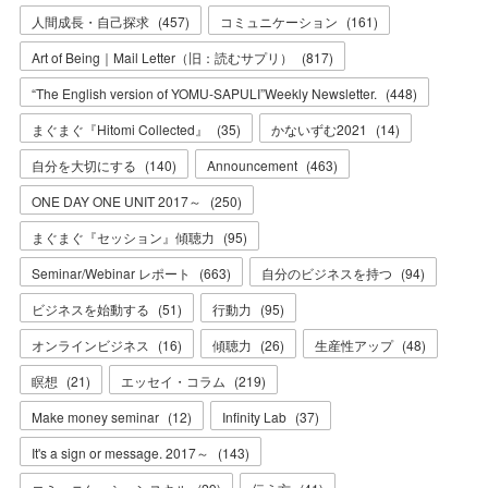
人間成長・自己探求
(
457
)
コミュニケーション
(
161
)
Art of Being｜Mail Letter（旧：読むサプリ）
(
817
)
“The English version of YOMU-SAPULI”Weekly Newsletter.
(
448
)
まぐまぐ『Hitomi Collected』
(
35
)
かないずむ2021
(
14
)
自分を大切にする
(
140
)
Announcement
(
463
)
ONE DAY ONE UNIT 2017～
(
250
)
まぐまぐ『セッション』傾聴力
(
95
)
Seminar/Webinar レポート
(
663
)
自分のビジネスを持つ
(
94
)
ビジネスを始動する
(
51
)
行動力
(
95
)
オンラインビジネス
(
16
)
傾聴力
(
26
)
生産性アップ
(
48
)
瞑想
(
21
)
エッセイ・コラム
(
219
)
Make money seminar
(
12
)
Infinity Lab
(
37
)
It's a sign or message. 2017～
(
143
)