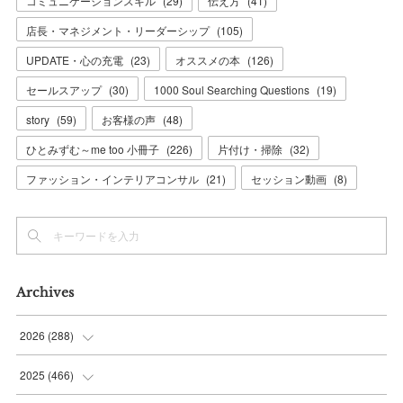
コミュニケーションスキル
(
29
)
伝え方
(
41
)
店長・マネジメント・リーダーシップ
(
105
)
UPDATE・心の充電
(
23
)
オススメの本
(
126
)
セールスアップ
(
30
)
1000 Soul Searching Questions
(
19
)
story
(
59
)
お客様の声
(
48
)
ひとみずむ～me too 小冊子
(
226
)
片付け・掃除
(
32
)
ファッション・インテリアコンサル
(
21
)
セッション動画
(
8
)
Archives
2026
(
288
)
(
9
)
2025
(
466
)