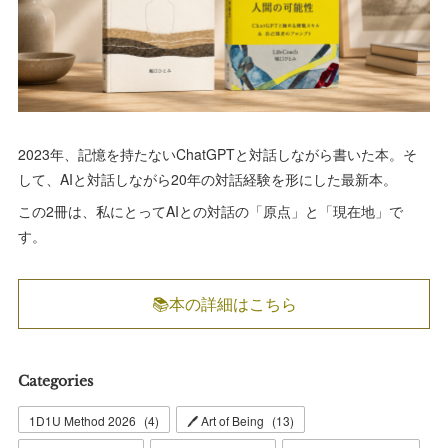
2023年、記憶を持たないChatGPTと対話しながら書いた本。そ
して、AIと対話しながら20年の対話経験を形にした最新本。
この2冊は、私にとってAIとの対話の「原点」と「現在地」で
す。
📚本の詳細はこちら
Categories
1D1U Method 2026
(
4
)
🖊 Art of Being
(
13
)