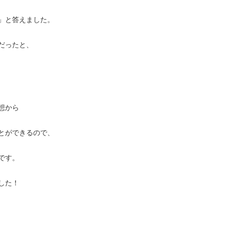
」と答えました。
だったと、
想から
とができるので、
です。
した！