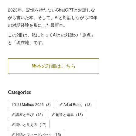
2023年、記憶を持たないChatGPTと対話しな
がら書いた本。そして、AIと対話しながら20年
の対話経験を形にした最新本。
この2冊は、私にとってAIとの対話の「原点」
と「現在地」です。
📚本の詳細はこちら
Categories
1D1U Method 2026
(
3
)
🖊 Art of Being
(
13
)
🖊 講座と学び
(
45
)
🖊 創造と編集
(
18
)
🖊 問いと見え方
(
17
)
🖊 対話とフィードバック
(
15
)