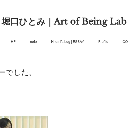
堀口ひとみ｜Art of Being Lab
HP
note
Hitomi's Log | ESSAY
Profile
CO
ーでした。