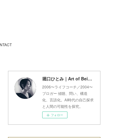
NTACT
堀口ひとみ｜Art of Being Lab
2006〜ライフコーチ／2004〜
ブロガー 傾聴、問い、構造
化、言語化。AI時代の自己探求
と人間の可能性を探究。
フォロー