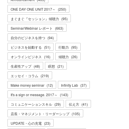
ONE DAY ONE UNIT 2017～
(
250
)
まぐまぐ『セッション』傾聴力
(
95
)
Seminar/Webinar レポート
(
663
)
自分のビジネスを持つ
(
94
)
ビジネスを始動する
(
51
)
行動力
(
95
)
オンラインビジネス
(
16
)
傾聴力
(
26
)
生産性アップ
(
48
)
瞑想
(
21
)
エッセイ・コラム
(
219
)
Make money seminar
(
12
)
Infinity Lab
(
37
)
It's a sign or message. 2017～
(
143
)
コミュニケーションスキル
(
29
)
伝え方
(
41
)
店長・マネジメント・リーダーシップ
(
105
)
UPDATE・心の充電
(
23
)