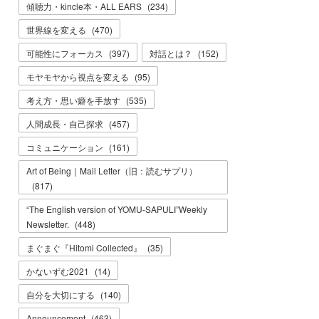
傾聴力・kincle本・ALL EARS
(
234
)
世界線を変える
(
470
)
可能性にフォーカス
(
397
)
対話とは？
(
152
)
モヤモヤから視点を変える
(
95
)
考え方・思い癖を手放す
(
535
)
人間成長・自己探求
(
457
)
コミュニケーション
(
161
)
Art of Being｜Mail Letter（旧：読むサプリ）
(
817
)
“The English version of YOMU-SAPULI”Weekly
Newsletter.
(
448
)
まぐまぐ『Hitomi Collected』
(
35
)
かないずむ2021
(
14
)
自分を大切にする
(
140
)
Announcement
(
463
)