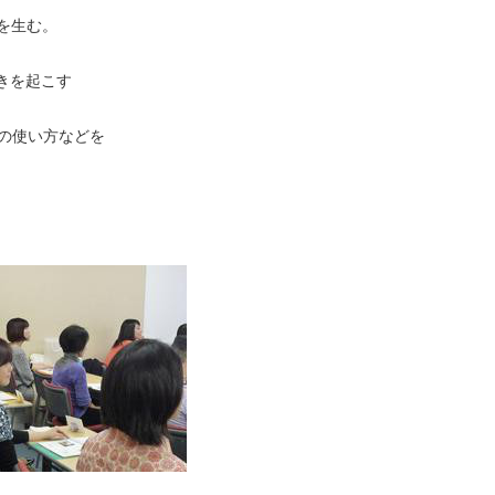
を生む。
きを起こす
c の使い方などを