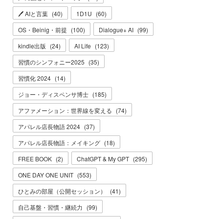
🖊 AIと言葉
(
40
)
1D1U
(
60
)
OS・Beinig・前提
(
100
)
Dialogue+ AI
(
99
)
kindle出版
(
24
)
AI Life
(
123
)
習慣のシンフォニー2025
(
35
)
習慣化 2024
(
14
)
ジョー・ディスペンサ博士
(
185
)
アファメーション：世界線を変える
(
74
)
アパレル店長物語 2024
(
37
)
アパレル店長物語：メイキング
(
18
)
FREE BOOK
(
2
)
ChatGPT & My GPT
(
295
)
ONE DAY ONE UNIT
(
553
)
ひとみの部屋（公開セッション）
(
41
)
自己基盤・習慣・継続力
(
99
)