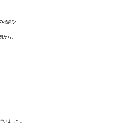
の秘訣や、
例から、
行いました。