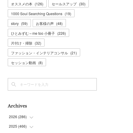
オススメの本
(
126
)
セールスアップ
(
30
)
1000 Soul Searching Questions
(
19
)
story
(
59
)
お客様の声
(
48
)
ひとみずむ～me too 小冊子
(
226
)
片付け・掃除
(
32
)
ファッション・インテリアコンサル
(
21
)
セッション動画
(
8
)
Archives
2026
(
286
)
2025
(
466
(
7
)
)