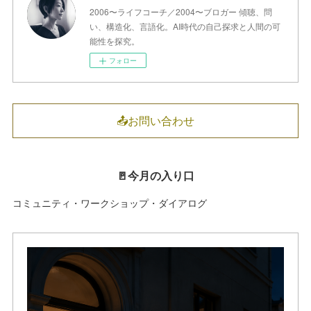
2006〜ライフコーチ／2004〜ブロガー 傾聴、問
い、構造化、言語化。AI時代の自己探求と人間の可
能性を探究。
フォロー
📤お問い合わせ
🚪今月の入り口
コミュニティ・ワークショップ・ダイアログ