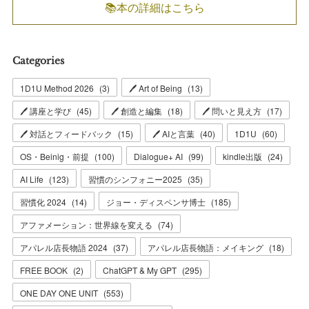
📚本の詳細はこちら
Categories
1D1U Method 2026
(
3
)
🖊 Art of Being
(
13
)
🖊 講座と学び
(
45
)
🖊 創造と編集
(
18
)
🖊 問いと見え方
(
17
)
🖊 対話とフィードバック
(
15
)
🖊 AIと言葉
(
40
)
1D1U
(
60
)
OS・Beinig・前提
(
100
)
Dialogue+ AI
(
99
)
kindle出版
(
24
)
AI Life
(
123
)
習慣のシンフォニー2025
(
35
)
習慣化 2024
(
14
)
ジョー・ディスペンサ博士
(
185
)
アファメーション：世界線を変える
(
74
)
アパレル店長物語 2024
(
37
)
アパレル店長物語：メイキング
(
18
)
FREE BOOK
(
2
)
ChatGPT & My GPT
(
295
)
ONE DAY ONE UNIT
(
553
)