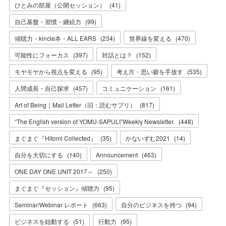
ひとみの部屋（公開セッション）
(
41
)
自己基盤・習慣・継続力
(
99
)
傾聴力・kincle本・ALL EARS
(
234
)
世界線を変える
(
470
)
可能性にフォーカス
(
397
)
対話とは？
(
152
)
モヤモヤから視点を変える
(
95
)
考え方・思い癖を手放す
(
535
)
人間成長・自己探求
(
457
)
コミュニケーション
(
161
)
Art of Being｜Mail Letter（旧：読むサプリ）
(
817
)
“The English version of YOMU-SAPULI”Weekly Newsletter.
(
448
)
まぐまぐ『Hitomi Collected』
(
35
)
かないずむ2021
(
14
)
自分を大切にする
(
140
)
Announcement
(
463
)
ONE DAY ONE UNIT 2017～
(
250
)
まぐまぐ『セッション』傾聴力
(
95
)
Seminar/Webinar レポート
(
663
)
自分のビジネスを持つ
(
94
)
ビジネスを始動する
(
51
)
行動力
(
95
)