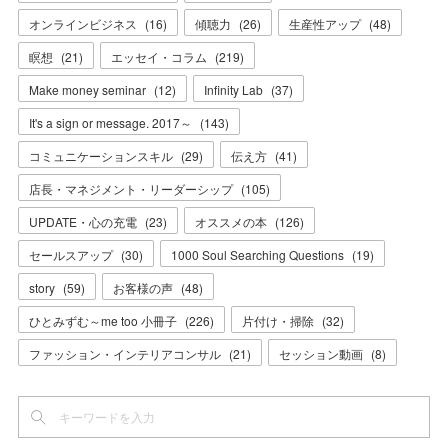
オンラインビジネス
(
16
)
傾聴力
(
26
)
生産性アップ
(
48
)
瞑想
(
21
)
エッセイ・コラム
(
219
)
Make money seminar
(
12
)
Infinity Lab
(
37
)
It's a sign or message. 2017～
(
143
)
コミュニケーションスキル
(
29
)
伝え方
(
41
)
店長・マネジメント・リーダーシップ
(
105
)
UPDATE・心の充電
(
23
)
オススメの本
(
126
)
セールスアップ
(
30
)
1000 Soul Searching Questions
(
19
)
story
(
59
)
お客様の声
(
48
)
ひとみずむ～me too 小冊子
(
226
)
片付け・掃除
(
32
)
ファッション・インテリアコンサル
(
21
)
セッション動画
(
8
)