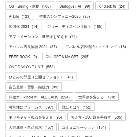
OS・Beinig・前提
(
100
)
Dialogue+ AI
(
99
)
kindle出版
(
24
)
AI Life
(
123
)
習慣のシンフォニー2025
(
35
)
習慣化 2024
(
14
)
ジョー・ディスペンサ博士
(
185
)
アファメーション：世界線を変える
(
74
)
アパレル店長物語 2024
(
37
)
アパレル店長物語：メイキング
(
18
)
FREE BOOK
(
2
)
ChatGPT & My GPT
(
295
)
ONE DAY ONE UNIT
(
553
)
ひとみの部屋（公開セッション）
(
41
)
自己基盤・習慣・継続力
(
99
)
傾聴力・kincle本・ALL EARS
(
234
)
世界線を変える
(
470
)
可能性にフォーカス
(
397
)
対話とは？
(
152
)
モヤモヤから視点を変える
(
95
)
考え方・思い癖を手放す
(
535
)
人間成長・自己探求
(
457
)
コミュニケーション
(
161
)