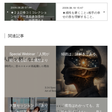
2009.08.20 07:44
2009.08.18 15:47
★２２日春コミコレクショ
★感性を磨くこと×相手の幸
ンセミナー直前参加受付
せの形を理解すること。
中。なんと、特典増えま…
関連記事
Special Webinar「人間が
傾聴は、謎解きである。
軽くなる話」ご感想より
大阪セッション：「あり
「構造はわかっても、言
方」が現実をデザインす
葉が出てこない」――ALL