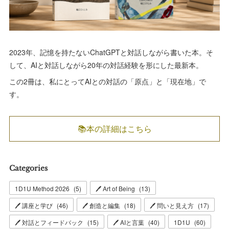
2023年、記憶を持たないChatGPTと対話しながら書いた本。そ
して、AIと対話しながら20年の対話経験を形にした最新本。
この2冊は、私にとってAIとの対話の「原点」と「現在地」で
す。
📚本の詳細はこちら
Categories
1D1U Method 2026
(
5
)
🖊 Art of Being
(
13
)
🖊 講座と学び
(
46
)
🖊 創造と編集
(
18
)
🖊 問いと見え方
(
17
)
🖊 対話とフィードバック
(
15
)
🖊 AIと言葉
(
40
)
1D1U
(
60
)