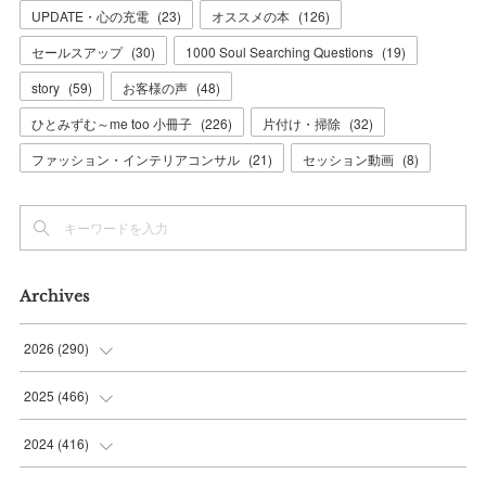
UPDATE・心の充電
(
23
)
オススメの本
(
126
)
セールスアップ
(
30
)
1000 Soul Searching Questions
(
19
)
story
(
59
)
お客様の声
(
48
)
ひとみずむ～me too 小冊子
(
226
)
片付け・掃除
(
32
)
ファッション・インテリアコンサル
(
21
)
セッション動画
(
8
)
Archives
2026
(
290
)
(
11
)
2025
(
466
)
(
36
)
(
56
)
2024
(
416
)
(
37
)