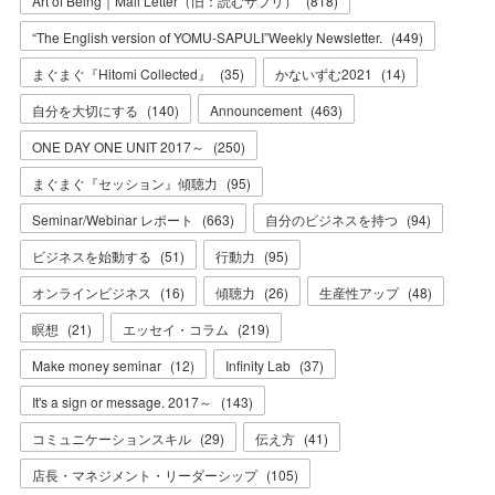
Art of Being｜Mail Letter（旧：読むサプリ）
(
818
)
“The English version of YOMU-SAPULI”Weekly Newsletter.
(
449
)
まぐまぐ『Hitomi Collected』
(
35
)
かないずむ2021
(
14
)
自分を大切にする
(
140
)
Announcement
(
463
)
ONE DAY ONE UNIT 2017～
(
250
)
まぐまぐ『セッション』傾聴力
(
95
)
Seminar/Webinar レポート
(
663
)
自分のビジネスを持つ
(
94
)
ビジネスを始動する
(
51
)
行動力
(
95
)
オンラインビジネス
(
16
)
傾聴力
(
26
)
生産性アップ
(
48
)
瞑想
(
21
)
エッセイ・コラム
(
219
)
Make money seminar
(
12
)
Infinity Lab
(
37
)
It's a sign or message. 2017～
(
143
)
コミュニケーションスキル
(
29
)
伝え方
(
41
)
店長・マネジメント・リーダーシップ
(
105
)