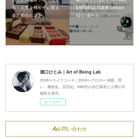
る：人生を軽やかに変え
EARS対話力講座 Lesson
るためのヒント
12 レポート
堀口ひとみ｜Art of Being Lab
2006〜ライフコーチ／2004〜ブロガー 傾聴、問
い、構造化、言語化。AI時代の自己探求と人間の可
能性を探究。
フォロー
📤お問い合わせ