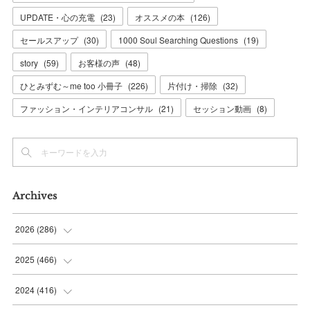
UPDATE・心の充電
(
23
)
オススメの本
(
126
)
セールスアップ
(
30
)
1000 Soul Searching Questions
(
19
)
story
(
59
)
お客様の声
(
48
)
ひとみずむ～me too 小冊子
(
226
)
片付け・掃除
(
32
)
ファッション・インテリアコンサル
(
21
)
セッション動画
(
8
)
Archives
2026
(
286
)
(
7
)
2025
(
466
)
(
36
)
(
56
)
2024
(
416
)