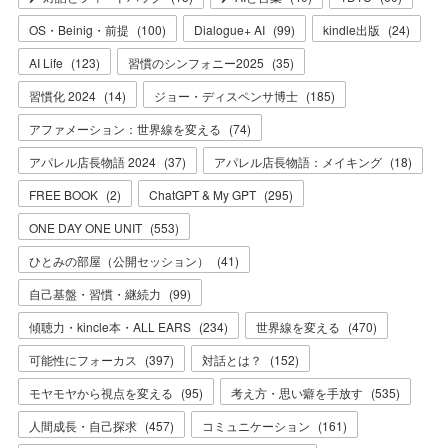
OS・Beinig・前提
(
100
)
Dialogue+ AI
(
99
)
kindle出版
(
24
)
AI Life
(
123
)
習慣のシンフォニー2025
(
35
)
習慣化 2024
(
14
)
ジョー・ディスペンサ博士
(
185
)
アファメーション：世界線を変える
(
74
)
アパレル店長物語 2024
(
37
)
アパレル店長物語：メイキング
(
18
)
FREE BOOK
(
2
)
ChatGPT & My GPT
(
295
)
ONE DAY ONE UNIT
(
553
)
ひとみの部屋（公開セッション）
(
41
)
自己基盤・習慣・継続力
(
99
)
傾聴力・kincle本・ALL EARS
(
234
)
世界線を変える
(
470
)
可能性にフォーカス
(
397
)
対話とは？
(
152
)
モヤモヤから視点を変える
(
95
)
考え方・思い癖を手放す
(
535
)
人間成長・自己探求
(
457
)
コミュニケーション
(
161
)