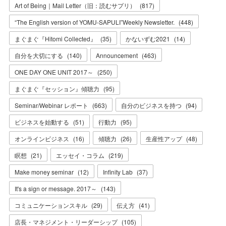
Art of Being｜Mail Letter（旧：読むサプリ）
(
817
)
“The English version of YOMU-SAPULI”Weekly Newsletter.
(
448
)
まぐまぐ『Hitomi Collected』
(
35
)
かないずむ2021
(
14
)
自分を大切にする
(
140
)
Announcement
(
463
)
ONE DAY ONE UNIT 2017～
(
250
)
まぐまぐ『セッション』傾聴力
(
95
)
Seminar/Webinar レポート
(
663
)
自分のビジネスを持つ
(
94
)
ビジネスを始動する
(
51
)
行動力
(
95
)
オンラインビジネス
(
16
)
傾聴力
(
26
)
生産性アップ
(
48
)
瞑想
(
21
)
エッセイ・コラム
(
219
)
Make money seminar
(
12
)
Infinity Lab
(
37
)
It's a sign or message. 2017～
(
143
)
コミュニケーションスキル
(
29
)
伝え方
(
41
)
店長・マネジメント・リーダーシップ
(
105
)