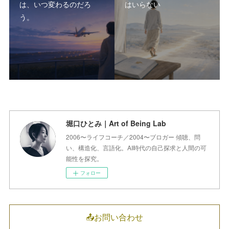
は、いつ変わるのだろ
はいらない
う。
堀口ひとみ｜Art of Being Lab
2006〜ライフコーチ／2004〜ブロガー 傾聴、問
い、構造化、言語化。AI時代の自己探求と人間の可
能性を探究。
フォロー
📤お問い合わせ