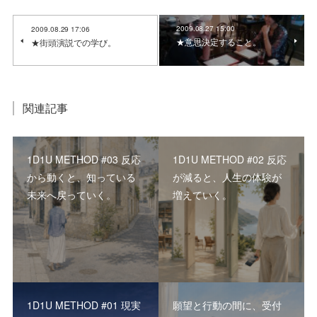
2009.08.27 15:00
2009.08.29 17:06
★意思決定すること。
★街頭演説での学び。
関連記事
1D1U METHOD #03 反応
1D1U METHOD #02 反応
から動くと、知っている
が減ると、人生の体験が
未来へ戻っていく。
増えていく。
1D1U METHOD #01 現実
願望と行動の間に、受付