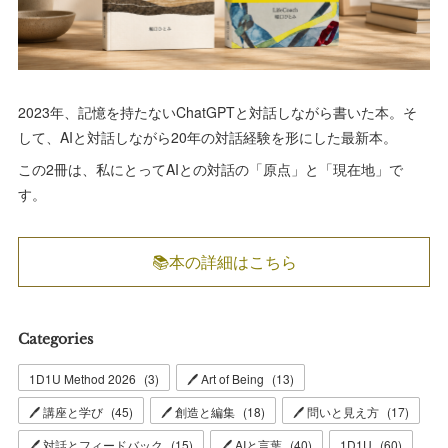
2023年、記憶を持たないChatGPTと対話しながら書いた本。そ
して、AIと対話しながら20年の対話経験を形にした最新本。
この2冊は、私にとってAIとの対話の「原点」と「現在地」で
す。
📚本の詳細はこちら
Categories
1D1U Method 2026
(
3
)
🖊 Art of Being
(
13
)
🖊 講座と学び
(
45
)
🖊 創造と編集
(
18
)
🖊 問いと見え方
(
17
)
🖊 対話とフィードバック
(
15
)
🖊 AIと言葉
(
40
)
1D1U
(
60
)