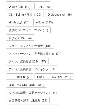
🖊 AIと言葉
(
40
)
1D1U
(
60
)
OS・Beinig・前提
(
100
)
Dialogue+ AI
(
99
)
kindle出版
(
24
)
AI Life
(
123
)
習慣のシンフォニー2025
(
35
)
習慣化 2024
(
14
)
ジョー・ディスペンサ博士
(
185
)
アファメーション：世界線を変える
(
74
)
アパレル店長物語 2024
(
37
)
アパレル店長物語：メイキング
(
18
)
FREE BOOK
(
2
)
ChatGPT & My GPT
(
295
)
ONE DAY ONE UNIT
(
553
)
ひとみの部屋（公開セッション）
(
41
)
自己基盤・習慣・継続力
(
99
)