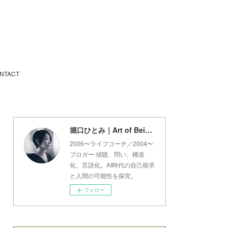
NTACT
堀口ひとみ｜Art of Being Lab
2006〜ライフコーチ／2004〜
ブロガー 傾聴、問い、構造
化、言語化。AI時代の自己探求
と人間の可能性を探究。
フォロー