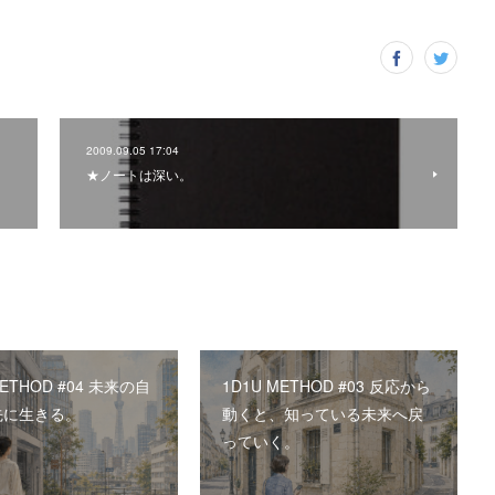
2009.09.05 17:04
★ノートは深い。
METHOD #04 未来の自
1D1U METHOD #03 反応から
先に生きる。
動くと、知っている未来へ戻
っていく。