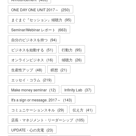
ONE DAY ONE UNIT 2017～
(
250
)
まぐまぐ『セッション』傾聴力
(
95
)
Seminar/Webinar レポート
(
663
)
自分のビジネスを持つ
(
94
)
ビジネスを始動する
(
51
)
行動力
(
95
)
オンラインビジネス
(
16
)
傾聴力
(
26
)
生産性アップ
(
48
)
瞑想
(
21
)
エッセイ・コラム
(
219
)
Make money seminar
(
12
)
Infinity Lab
(
37
)
It's a sign or message. 2017～
(
143
)
コミュニケーションスキル
(
29
)
伝え方
(
41
)
店長・マネジメント・リーダーシップ
(
105
)
UPDATE・心の充電
(
23
)