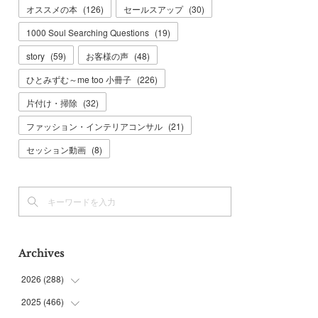
オススメの本
(
126
)
セールスアップ
(
30
)
1000 Soul Searching Questions
(
19
)
story
(
59
)
お客様の声
(
48
)
ひとみずむ～me too 小冊子
(
226
)
片付け・掃除
(
32
)
ファッション・インテリアコンサル
(
21
)
セッション動画
(
8
)
Archives
2026
(
288
)
2025
(
466
(
9
)
)