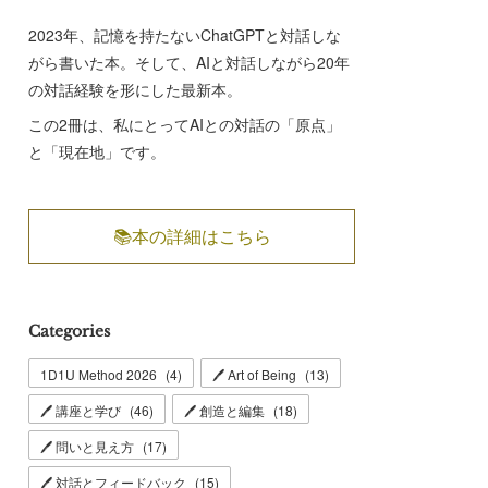
2023年、記憶を持たないChatGPTと対話しな
がら書いた本。そして、AIと対話しながら20年
の対話経験を形にした最新本。
この2冊は、私にとってAIとの対話の「原点」
と「現在地」です。
📚本の詳細はこちら
Categories
1D1U Method 2026
(
4
)
🖊 Art of Being
(
13
)
🖊 講座と学び
(
46
)
🖊 創造と編集
(
18
)
🖊 問いと見え方
(
17
)
🖊 対話とフィードバック
(
15
)