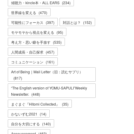
傾聴力・kincle本・ALL EARS
(
234
)
世界線を変える
(
470
)
可能性にフォーカス
(
397
)
対話とは？
(
152
)
モヤモヤから視点を変える
(
95
)
考え方・思い癖を手放す
(
535
)
人間成長・自己探求
(
457
)
コミュニケーション
(
161
)
Art of Being｜Mail Letter（旧：読むサプリ）
(
817
)
“The English version of YOMU-SAPULI”Weekly
Newsletter.
(
448
)
まぐまぐ『Hitomi Collected』
(
35
)
かないずむ2021
(
14
)
自分を大切にする
(
140
)
Announcement
(
463
)