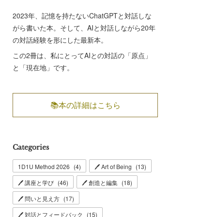
2023年、記憶を持たないChatGPTと対話しな
がら書いた本。そして、AIと対話しながら20年
の対話経験を形にした最新本。
この2冊は、私にとってAIとの対話の「原点」
と「現在地」です。
📚本の詳細はこちら
Categories
1D1U Method 2026
(
4
)
🖊 Art of Being
(
13
)
🖊 講座と学び
(
46
)
🖊 創造と編集
(
18
)
🖊 問いと見え方
(
17
)
🖊 対話とフィードバック
(
15
)