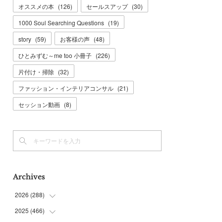
オススメの本
(
126
)
セールスアップ
(
30
)
1000 Soul Searching Questions
(
19
)
story
(
59
)
お客様の声
(
48
)
ひとみずむ～me too 小冊子
(
226
)
片付け・掃除
(
32
)
ファッション・インテリアコンサル
(
21
)
セッション動画
(
8
)
Archives
2026
(
288
)
2025
(
466
(
9
)
)