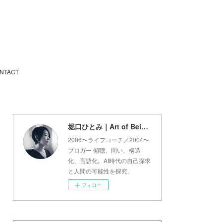
NTACT
堀口ひとみ｜Art of Being Lab
2006〜ライフコーチ／2004〜
ブロガー 傾聴、問い、構造
化、言語化。AI時代の自己探求
と人間の可能性を探究。
フォロー