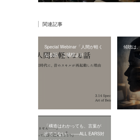
関連記事
Special Webinar「人間が軽く
傾聴は
なる話」ご感想より
「構造はわかっても、言葉が
出てこない」――ALL EARS対