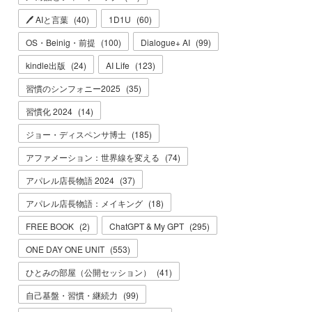
🖊 AIと言葉
(
40
)
1D1U
(
60
)
OS・Beinig・前提
(
100
)
Dialogue+ AI
(
99
)
kindle出版
(
24
)
AI Life
(
123
)
習慣のシンフォニー2025
(
35
)
習慣化 2024
(
14
)
ジョー・ディスペンサ博士
(
185
)
アファメーション：世界線を変える
(
74
)
アパレル店長物語 2024
(
37
)
アパレル店長物語：メイキング
(
18
)
FREE BOOK
(
2
)
ChatGPT & My GPT
(
295
)
ONE DAY ONE UNIT
(
553
)
ひとみの部屋（公開セッション）
(
41
)
自己基盤・習慣・継続力
(
99
)