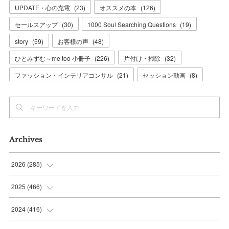
UPDATE・心の充電
(
23
)
オススメの本
(
126
)
セールスアップ
(
30
)
1000 Soul Searching Questions
(
19
)
story
(
59
)
お客様の声
(
48
)
ひとみずむ～me too 小冊子
(
226
)
片付け・掃除
(
32
)
ファッション・インテリアコンサル
(
21
)
セッション動画
(
8
)
Archives
2026
(
285
)
(
6
)
2025
(
466
)
(
36
)
(
56
)
2024
(
416
)
(
37
)