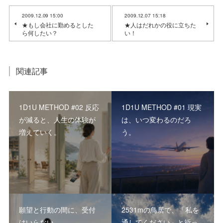
2009.12.09 15:00
2009.12.07 15:18
★もし会社に勤めるとした
★人はだれかの役に立ちた
ら何したい？
い！
関連記事
1D1U METHOD #02 反応
1D1U METHOD #01 現実
が減ると、人生の体験が
は、いつ変わるのだろ
増えていく。
う。
願望と行動の間に、受付
2531mの鳥居で、「私を
はいらない
通してください」と祈っ