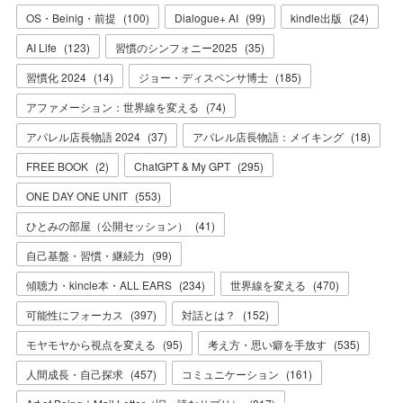
OS・Beinig・前提
(
100
)
Dialogue+ AI
(
99
)
kindle出版
(
24
)
AI Life
(
123
)
習慣のシンフォニー2025
(
35
)
習慣化 2024
(
14
)
ジョー・ディスペンサ博士
(
185
)
アファメーション：世界線を変える
(
74
)
アパレル店長物語 2024
(
37
)
アパレル店長物語：メイキング
(
18
)
FREE BOOK
(
2
)
ChatGPT & My GPT
(
295
)
ONE DAY ONE UNIT
(
553
)
ひとみの部屋（公開セッション）
(
41
)
自己基盤・習慣・継続力
(
99
)
傾聴力・kincle本・ALL EARS
(
234
)
世界線を変える
(
470
)
可能性にフォーカス
(
397
)
対話とは？
(
152
)
モヤモヤから視点を変える
(
95
)
考え方・思い癖を手放す
(
535
)
人間成長・自己探求
(
457
)
コミュニケーション
(
161
)