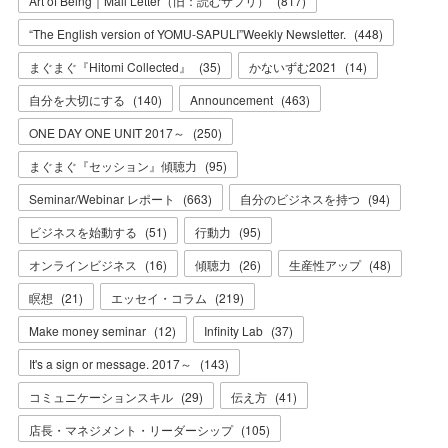
Art of Being｜Mail Letter（旧：読むサプリ）
(
817
)
“The English version of YOMU-SAPULI”Weekly Newsletter.
(
448
)
まぐまぐ『Hitomi Collected』
(
35
)
かないずむ2021
(
14
)
自分を大切にする
(
140
)
Announcement
(
463
)
ONE DAY ONE UNIT 2017～
(
250
)
まぐまぐ『セッション』傾聴力
(
95
)
Seminar/Webinar レポート
(
663
)
自分のビジネスを持つ
(
94
)
ビジネスを始動する
(
51
)
行動力
(
95
)
オンラインビジネス
(
16
)
傾聴力
(
26
)
生産性アップ
(
48
)
瞑想
(
21
)
エッセイ・コラム
(
219
)
Make money seminar
(
12
)
Infinity Lab
(
37
)
It's a sign or message. 2017～
(
143
)
コミュニケーションスキル
(
29
)
伝え方
(
41
)
店長・マネジメント・リーダーシップ
(
105
)