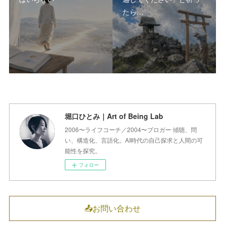
たら…
堀口ひとみ｜Art of Being Lab
2006〜ライフコーチ／2004〜ブロガー 傾聴、問
い、構造化、言語化。AI時代の自己探求と人間の可
能性を探究。
フォロー
📤お問い合わせ