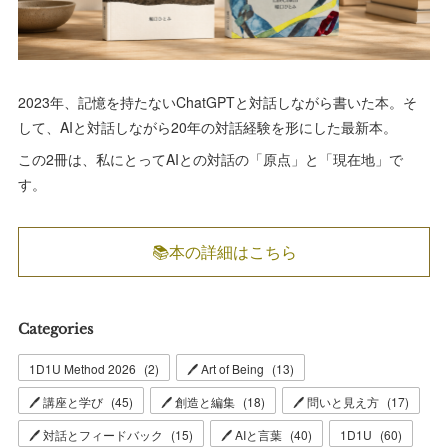
2023年、記憶を持たないChatGPTと対話しながら書いた本。そ
して、AIと対話しながら20年の対話経験を形にした最新本。
この2冊は、私にとってAIとの対話の「原点」と「現在地」で
す。
📚本の詳細はこちら
Categories
1D1U Method 2026
(
2
)
🖊 Art of Being
(
13
)
🖊 講座と学び
(
45
)
🖊 創造と編集
(
18
)
🖊 問いと見え方
(
17
)
🖊 対話とフィードバック
(
15
)
🖊 AIと言葉
(
40
)
1D1U
(
60
)