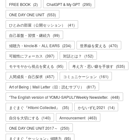
FREE BOOK
(
2
)
ChatGPT & My GPT
(
295
)
ONE DAY ONE UNIT
(
553
)
ひとみの部屋（公開セッション）
(
41
)
自己基盤・習慣・継続力
(
99
)
傾聴力・kincle本・ALL EARS
(
234
)
世界線を変える
(
470
)
可能性にフォーカス
(
397
)
対話とは？
(
152
)
モヤモヤから視点を変える
(
95
)
考え方・思い癖を手放す
(
535
)
人間成長・自己探求
(
457
)
コミュニケーション
(
161
)
Art of Being｜Mail Letter（旧：読むサプリ）
(
817
)
“The English version of YOMU-SAPULI”Weekly Newsletter.
(
448
)
まぐまぐ『Hitomi Collected』
(
35
)
かないずむ2021
(
14
)
自分を大切にする
(
140
)
Announcement
(
463
)
ONE DAY ONE UNIT 2017～
(
250
)
まぐまぐ『セッション』傾聴力
(
95
)