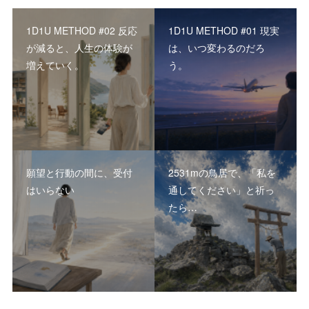
1D1U METHOD #02 反応
1D1U METHOD #01 現実
が減ると、人生の体験が
は、いつ変わるのだろ
増えていく。
う。
願望と行動の間に、受付
2531mの鳥居で、「私を
はいらない
通してください」と祈っ
たら…