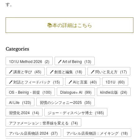
す。
📚本の詳細はこちら
Categories
1D1U Method 2026
(
2
)
🖊 Art of Being
(
13
)
🖊 講座と学び
(
45
)
🖊 創造と編集
(
18
)
🖊 問いと見え方
(
17
)
🖊 対話とフィードバック
(
15
)
🖊 AIと言葉
(
40
)
1D1U
(
60
)
OS・Beinig・前提
(
100
)
Dialogue+ AI
(
99
)
kindle出版
(
24
)
AI Life
(
123
)
習慣のシンフォニー2025
(
35
)
習慣化 2024
(
14
)
ジョー・ディスペンサ博士
(
185
)
アファメーション：世界線を変える
(
74
)
アパレル店長物語 2024
(
37
)
アパレル店長物語：メイキング
(
18
)