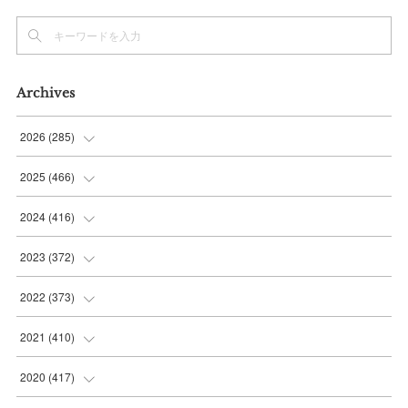
Archives
2026
(
285
)
(
6
)
2025
(
466
)
(
36
)
(
56
)
2024
(
416
)
(
37
)
(
37
)
(
38
)
2023
(
372
)
(
42
)
(
35
)
(
39
)
(
31
)
2022
(
373
)
(
36
)
(
36
)
(
38
)
(
30
)
(
31
)
2021
(
410
)
(
34
)
(
36
)
(
36
)
(
30
)
(
33
)
(
32
)
2020
(
417
)
(
48
)
(
35
)