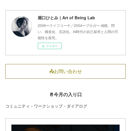
堀口ひとみ｜Art of Being Lab
2006〜ライフコーチ／2004〜ブロガー 傾聴、問
い、構造化、言語化。AI時代の自己探求と人間の可
能性を探究。
フォロー
📤お問い合わせ
🚪今月の入り口
コミュニティ・ワークショップ・ダイアログ