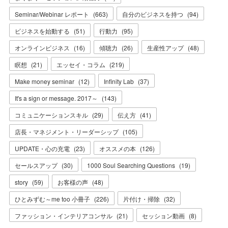
Seminar/Webinar レポート
(
663
)
自分のビジネスを持つ
(
94
)
ビジネスを始動する
(
51
)
行動力
(
95
)
オンラインビジネス
(
16
)
傾聴力
(
26
)
生産性アップ
(
48
)
瞑想
(
21
)
エッセイ・コラム
(
219
)
Make money seminar
(
12
)
Infinity Lab
(
37
)
It's a sign or message. 2017～
(
143
)
コミュニケーションスキル
(
29
)
伝え方
(
41
)
店長・マネジメント・リーダーシップ
(
105
)
UPDATE・心の充電
(
23
)
オススメの本
(
126
)
セールスアップ
(
30
)
1000 Soul Searching Questions
(
19
)
story
(
59
)
お客様の声
(
48
)
ひとみずむ～me too 小冊子
(
226
)
片付け・掃除
(
32
)
ファッション・インテリアコンサル
(
21
)
セッション動画
(
8
)