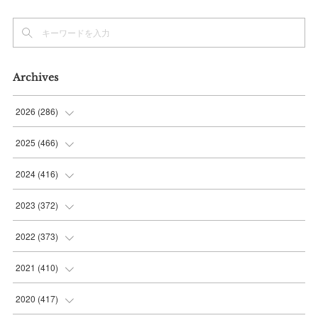
Archives
2026
(
286
)
(
7
)
2025
(
466
)
(
36
)
(
56
)
2024
(
416
)
(
37
)
(
37
)
(
38
)
2023
(
372
)
(
42
)
(
35
)
(
39
)
(
31
)
2022
(
373
)
(
36
)
(
36
)
(
38
)
(
30
)
(
31
)
2021
(
410
)
(
34
)
(
36
)
(
36
)
(
30
)
(
33
)
(
32
)
2020
(
417
)