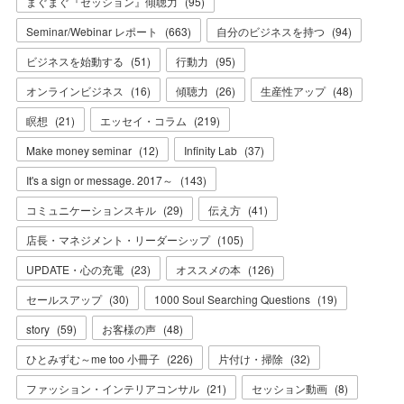
まぐまぐ『セッション』傾聴力
(
95
)
Seminar/Webinar レポート
(
663
)
自分のビジネスを持つ
(
94
)
ビジネスを始動する
(
51
)
行動力
(
95
)
オンラインビジネス
(
16
)
傾聴力
(
26
)
生産性アップ
(
48
)
瞑想
(
21
)
エッセイ・コラム
(
219
)
Make money seminar
(
12
)
Infinity Lab
(
37
)
It's a sign or message. 2017～
(
143
)
コミュニケーションスキル
(
29
)
伝え方
(
41
)
店長・マネジメント・リーダーシップ
(
105
)
UPDATE・心の充電
(
23
)
オススメの本
(
126
)
セールスアップ
(
30
)
1000 Soul Searching Questions
(
19
)
story
(
59
)
お客様の声
(
48
)
ひとみずむ～me too 小冊子
(
226
)
片付け・掃除
(
32
)
ファッション・インテリアコンサル
(
21
)
セッション動画
(
8
)