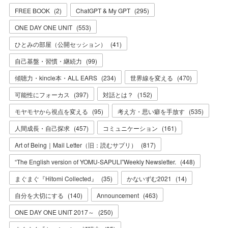
FREE BOOK
(
2
)
ChatGPT & My GPT
(
295
)
ONE DAY ONE UNIT
(
553
)
ひとみの部屋（公開セッション）
(
41
)
自己基盤・習慣・継続力
(
99
)
傾聴力・kincle本・ALL EARS
(
234
)
世界線を変える
(
470
)
可能性にフォーカス
(
397
)
対話とは？
(
152
)
モヤモヤから視点を変える
(
95
)
考え方・思い癖を手放す
(
535
)
人間成長・自己探求
(
457
)
コミュニケーション
(
161
)
Art of Being｜Mail Letter（旧：読むサプリ）
(
817
)
“The English version of YOMU-SAPULI”Weekly Newsletter.
(
448
)
まぐまぐ『Hitomi Collected』
(
35
)
かないずむ2021
(
14
)
自分を大切にする
(
140
)
Announcement
(
463
)
ONE DAY ONE UNIT 2017～
(
250
)