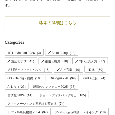
す。
📚本の詳細はこちら
Categories
1D1U Method 2026
(
3
)
🖊 Art of Being
(
13
)
🖊 講座と学び
(
45
)
🖊 創造と編集
(
18
)
🖊 問いと見え方
(
17
)
🖊 対話とフィードバック
(
15
)
🖊 AIと言葉
(
40
)
1D1U
(
60
)
OS・Beinig・前提
(
100
)
Dialogue+ AI
(
99
)
kindle出版
(
24
)
AI Life
(
123
)
習慣のシンフォニー2025
(
35
)
習慣化 2024
(
14
)
ジョー・ディスペンサ博士
(
185
)
アファメーション：世界線を変える
(
74
)
アパレル店長物語 2024
(
37
)
アパレル店長物語：メイキング
(
18
)