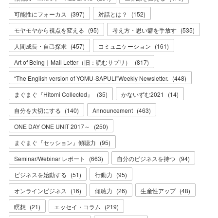
可能性にフォーカス
(
397
)
対話とは？
(
152
)
モヤモヤから視点を変える
(
95
)
考え方・思い癖を手放す
(
535
)
人間成長・自己探求
(
457
)
コミュニケーション
(
161
)
Art of Being｜Mail Letter（旧：読むサプリ）
(
817
)
“The English version of YOMU-SAPULI”Weekly Newsletter.
(
448
)
まぐまぐ『Hitomi Collected』
(
35
)
かないずむ2021
(
14
)
自分を大切にする
(
140
)
Announcement
(
463
)
ONE DAY ONE UNIT 2017～
(
250
)
まぐまぐ『セッション』傾聴力
(
95
)
Seminar/Webinar レポート
(
663
)
自分のビジネスを持つ
(
94
)
ビジネスを始動する
(
51
)
行動力
(
95
)
オンラインビジネス
(
16
)
傾聴力
(
26
)
生産性アップ
(
48
)
瞑想
(
21
)
エッセイ・コラム
(
219
)