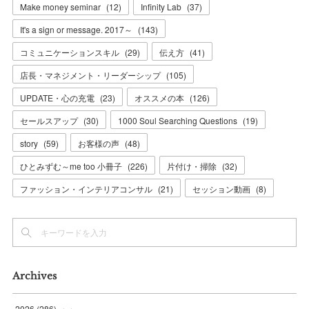
Make money seminar
(
12
)
Infinity Lab
(
37
)
It's a sign or message. 2017～
(
143
)
コミュニケーションスキル
(
29
)
伝え方
(
41
)
店長・マネジメント・リーダーシップ
(
105
)
UPDATE・心の充電
(
23
)
オススメの本
(
126
)
セールスアップ
(
30
)
1000 Soul Searching Questions
(
19
)
story
(
59
)
お客様の声
(
48
)
ひとみずむ～me too 小冊子
(
226
)
片付け・掃除
(
32
)
ファッション・インテリアコンサル
(
21
)
セッション動画
(
8
)
Archives
2026
(
286
)