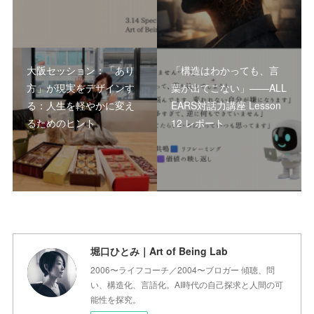
大阪セッション：「あり
「構造はわかっても、言
方」が現実をデザインす
葉が出てこない」――ALL
る：人生を軽やかに変え
EARS対話力講座 Lesson
るためのヒント
12 レポート
堀口ひとみ｜Art of Being Lab
2006〜ライフコーチ／2004〜ブロガー 傾聴、問
い、構造化、言語化。AI時代の自己探求と人間の可
能性を探究。