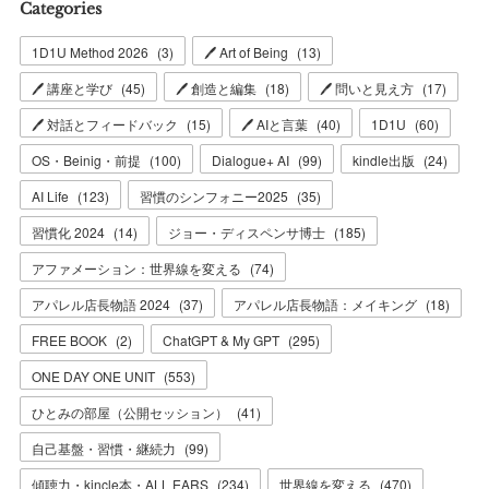
Categories
1D1U Method 2026
(
3
)
🖊 Art of Being
(
13
)
🖊 講座と学び
(
45
)
🖊 創造と編集
(
18
)
🖊 問いと見え方
(
17
)
🖊 対話とフィードバック
(
15
)
🖊 AIと言葉
(
40
)
1D1U
(
60
)
OS・Beinig・前提
(
100
)
Dialogue+ AI
(
99
)
kindle出版
(
24
)
AI Life
(
123
)
習慣のシンフォニー2025
(
35
)
習慣化 2024
(
14
)
ジョー・ディスペンサ博士
(
185
)
アファメーション：世界線を変える
(
74
)
アパレル店長物語 2024
(
37
)
アパレル店長物語：メイキング
(
18
)
FREE BOOK
(
2
)
ChatGPT & My GPT
(
295
)
ONE DAY ONE UNIT
(
553
)
ひとみの部屋（公開セッション）
(
41
)
自己基盤・習慣・継続力
(
99
)
傾聴力・kincle本・ALL EARS
(
234
)
世界線を変える
(
470
)