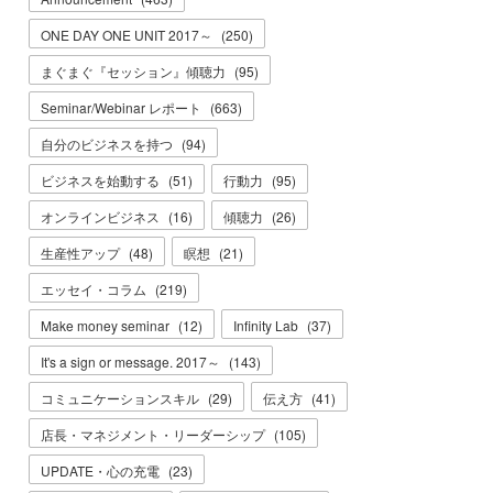
ONE DAY ONE UNIT 2017～
(
250
)
まぐまぐ『セッション』傾聴力
(
95
)
Seminar/Webinar レポート
(
663
)
自分のビジネスを持つ
(
94
)
ビジネスを始動する
(
51
)
行動力
(
95
)
オンラインビジネス
(
16
)
傾聴力
(
26
)
生産性アップ
(
48
)
瞑想
(
21
)
エッセイ・コラム
(
219
)
Make money seminar
(
12
)
Infinity Lab
(
37
)
It's a sign or message. 2017～
(
143
)
コミュニケーションスキル
(
29
)
伝え方
(
41
)
店長・マネジメント・リーダーシップ
(
105
)
UPDATE・心の充電
(
23
)