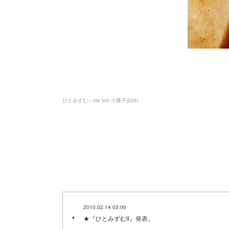
ひとみずむ～me too 小冊子
(
226
)
2010.02.14 03:00
★『ひとみずむⅡ』発表。