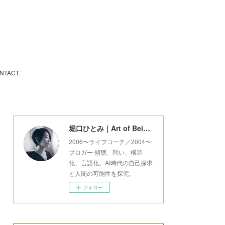
NTACT
堀口ひとみ｜Art of Being Lab
2006〜ライフコーチ／2004〜
ブロガー 傾聴、問い、構造
化、言語化。AI時代の自己探求
と人間の可能性を探究。
フォロー