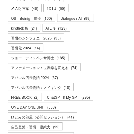
🖊 AIと言葉
(
40
)
1D1U
(
60
)
OS・Beinig・前提
(
100
)
Dialogue+ AI
(
99
)
kindle出版
(
24
)
AI Life
(
123
)
習慣のシンフォニー2025
(
35
)
習慣化 2024
(
14
)
ジョー・ディスペンサ博士
(
185
)
アファメーション：世界線を変える
(
74
)
アパレル店長物語 2024
(
37
)
アパレル店長物語：メイキング
(
18
)
FREE BOOK
(
2
)
ChatGPT & My GPT
(
295
)
ONE DAY ONE UNIT
(
553
)
ひとみの部屋（公開セッション）
(
41
)
自己基盤・習慣・継続力
(
99
)