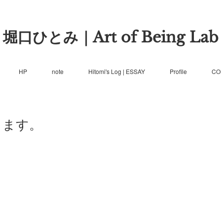
堀口ひとみ｜Art of Being Lab
HP
note
Hitomi's Log | ESSAY
Profile
CO
します。