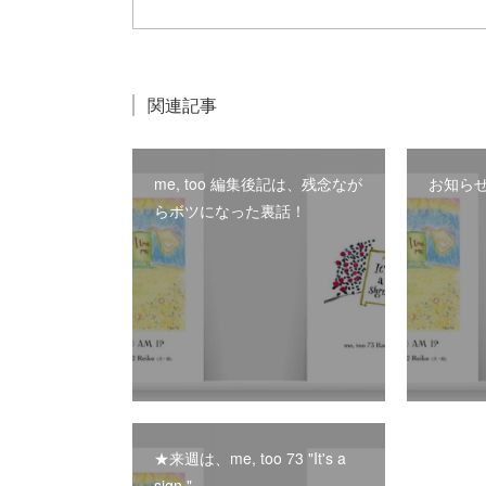
関連記事
me, too 編集後記は、残念なが
お知ら
らボツになった裏話！
★来週は、me, too 73 "It's a
sign."