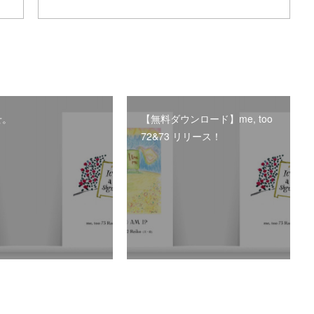
せ。
【無料ダウンロード】me, too
72&73 リリース！