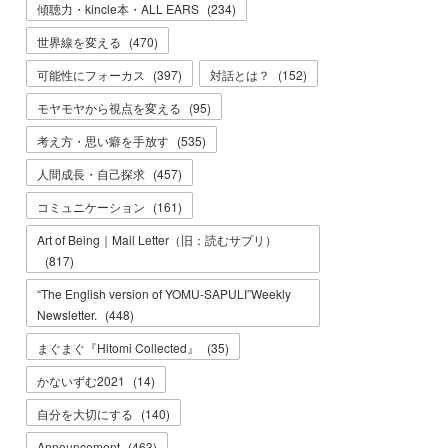
傾聴力・kincle本・ALL EARS
(
234
)
世界線を変える
(
470
)
可能性にフォーカス
(
397
)
対話とは？
(
152
)
モヤモヤから視点を変える
(
95
)
考え方・思い癖を手放す
(
535
)
人間成長・自己探求
(
457
)
コミュニケーション
(
161
)
Art of Being｜Mail Letter（旧：読むサプリ）
(
817
)
“The English version of YOMU-SAPULI”Weekly
Newsletter.
(
448
)
まぐまぐ『Hitomi Collected』
(
35
)
かないずむ2021
(
14
)
自分を大切にする
(
140
)
Announcement
(
463
)