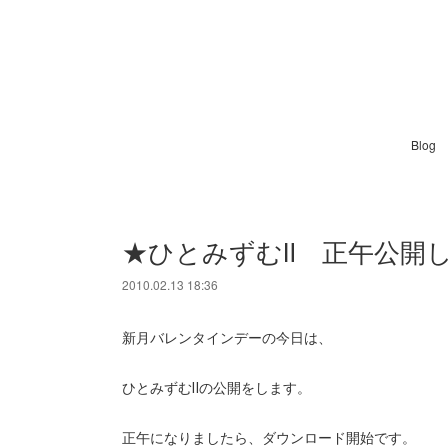
Blog
★ひとみずむⅡ 正午公開
2010.02.13 18:36
新月バレンタインデーの今日は、
ひとみずむⅡの公開をします。
正午になりましたら、ダウンロード開始です。