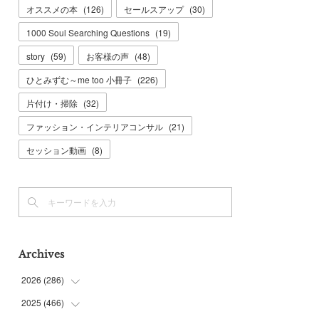
オススメの本
(
126
)
セールスアップ
(
30
)
1000 Soul Searching Questions
(
19
)
story
(
59
)
お客様の声
(
48
)
ひとみずむ～me too 小冊子
(
226
)
片付け・掃除
(
32
)
ファッション・インテリアコンサル
(
21
)
セッション動画
(
8
)
Archives
2026
(
286
)
2025
(
466
(
7
)
)