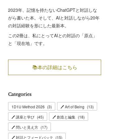
2023年、記憶を持たないChatGPTと対話しな
がら書いた本。そして、AIと対話しながら20年
の対話経験を形にした最新本。
この2冊は、私にとってAIとの対話の「原点」
と「現在地」です。
📚本の詳細はこちら
Categories
1D1U Method 2026
(
3
)
🖊 Art of Being
(
13
)
🖊 講座と学び
(
45
)
🖊 創造と編集
(
18
)
🖊 問いと見え方
(
17
)
🖊 対話とフィードバック
(
15
)