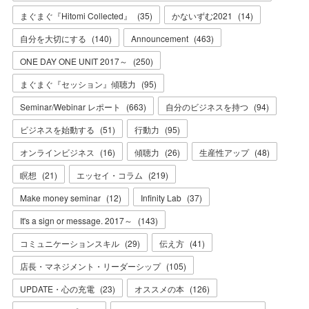
まぐまぐ『Hitomi Collected』
(
35
)
かないずむ2021
(
14
)
自分を大切にする
(
140
)
Announcement
(
463
)
ONE DAY ONE UNIT 2017～
(
250
)
まぐまぐ『セッション』傾聴力
(
95
)
Seminar/Webinar レポート
(
663
)
自分のビジネスを持つ
(
94
)
ビジネスを始動する
(
51
)
行動力
(
95
)
オンラインビジネス
(
16
)
傾聴力
(
26
)
生産性アップ
(
48
)
瞑想
(
21
)
エッセイ・コラム
(
219
)
Make money seminar
(
12
)
Infinity Lab
(
37
)
It's a sign or message. 2017～
(
143
)
コミュニケーションスキル
(
29
)
伝え方
(
41
)
店長・マネジメント・リーダーシップ
(
105
)
UPDATE・心の充電
(
23
)
オススメの本
(
126
)