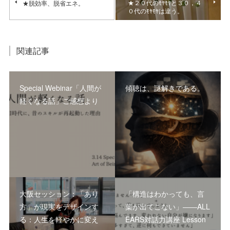
★２０代のﾓﾔﾓﾔと３０，４
★脱効率、脱省エネ。
０代のﾓﾔﾓﾔは違う。
関連記事
Special Webinar「人間が
傾聴は、謎解きである。
軽くなる話」ご感想より
大阪セッション：「あり
「構造はわかっても、言
方」が現実をデザインす
葉が出てこない」――ALL
る：人生を軽やかに変え
EARS対話力講座 Lesson