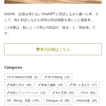
2023年、記憶を持たないChatGPTと対話しながら書いた本。そ
して、AIと対話しながら20年の対話経験を形にした最新本。
この2冊は、私にとってAIとの対話の「原点」と「現在地」で
す。
📚本の詳細はこちら
Categories
1D1U Method 2026
(
5
)
🖊 Art of Being
(
13
)
🖊 講座と学び
(
46
)
🖊 創造と編集
(
18
)
🖊 問いと見え方
(
17
)
🖊 対話とフィードバック
(
15
)
🖊 AIと言葉
(
40
)
1D1U
(
60
)
OS・Beinig・前提
(
100
)
Dialogue+ AI
(
99
)
kindle出版
(
24
)