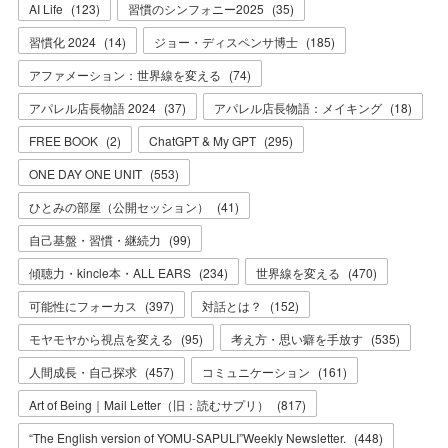
AI Life
(
123
)
習慣のシンフォニー2025
(
35
)
習慣化 2024
(
14
)
ジョー・ディスペンサ博士
(
185
)
アファメーション：世界線を変える
(
74
)
アパレル店長物語 2024
(
37
)
アパレル店長物語：メイキング
(
18
)
FREE BOOK
(
2
)
ChatGPT & My GPT
(
295
)
ONE DAY ONE UNIT
(
553
)
ひとみの部屋（公開セッション）
(
41
)
自己基盤・習慣・継続力
(
99
)
傾聴力・kincle本・ALL EARS
(
234
)
世界線を変える
(
470
)
可能性にフォーカス
(
397
)
対話とは？
(
152
)
モヤモヤから視点を変える
(
95
)
考え方・思い癖を手放す
(
535
)
人間成長・自己探求
(
457
)
コミュニケーション
(
161
)
Art of Being｜Mail Letter（旧：読むサプリ）
(
817
)
“The English version of YOMU-SAPULI”Weekly Newsletter.
(
448
)