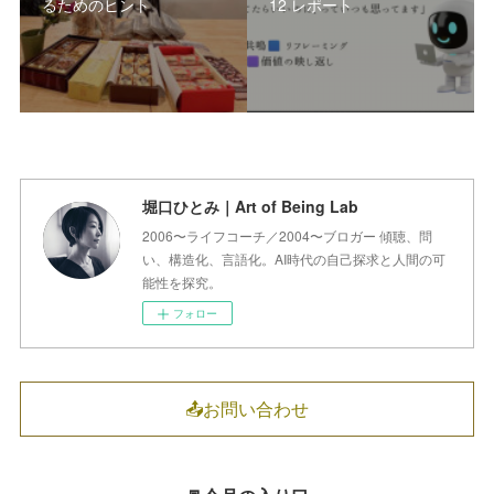
るためのヒント
12 レポート
堀口ひとみ｜Art of Being Lab
2006〜ライフコーチ／2004〜ブロガー 傾聴、問
い、構造化、言語化。AI時代の自己探求と人間の可
能性を探究。
フォロー
📤お問い合わせ