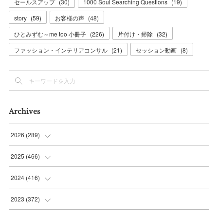
セールスアップ
(
30
)
1000 Soul Searching Questions
(
19
)
story
(
59
)
お客様の声
(
48
)
ひとみずむ～me too 小冊子
(
226
)
片付け・掃除
(
32
)
ファッション・インテリアコンサル
(
21
)
セッション動画
(
8
)
Archives
2026
(
289
)
(
10
)
2025
(
466
)
(
36
)
(
56
)
2024
(
416
)
(
37
)
(
37
)
(
38
)
2023
(
372
)
(
42
)
(
35
)