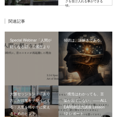
クを受け入れる事ができる
頃。
関連記事
Special Webinar「人間が
傾聴は、謎解きである。
軽くなる話」ご感想より
大阪セッション：「あり
「構造はわかっても、言
方」が現実をデザインす
葉が出てこない」――ALL
る：人生を軽やかに変え
EARS対話力講座 Lesson
るためのヒント
12 レポート