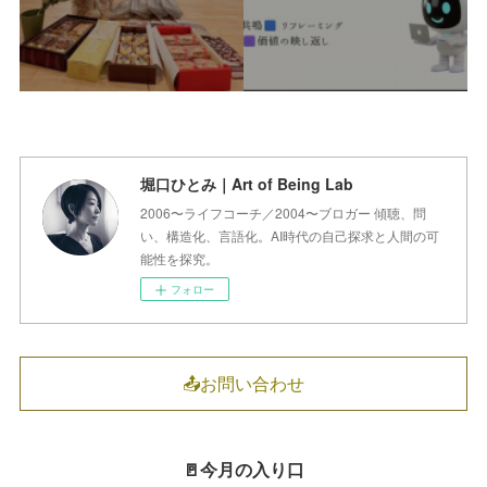
堀口ひとみ｜Art of Being Lab
2006〜ライフコーチ／2004〜ブロガー 傾聴、問
い、構造化、言語化。AI時代の自己探求と人間の可
能性を探究。
フォロー
📤お問い合わせ
🚪今月の入り口