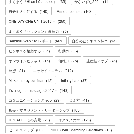
まぐまぐ『Hitomi Collected』
(
35
)
かないずむ2021
(
14
)
自分を大切にする
(
140
)
Announcement
(
463
)
ONE DAY ONE UNIT 2017～
(
250
)
まぐまぐ『セッション』傾聴力
(
95
)
Seminar/Webinar レポート
(
663
)
自分のビジネスを持つ
(
94
)
ビジネスを始動する
(
51
)
行動力
(
95
)
オンラインビジネス
(
16
)
傾聴力
(
26
)
生産性アップ
(
48
)
瞑想
(
21
)
エッセイ・コラム
(
219
)
Make money seminar
(
12
)
Infinity Lab
(
37
)
It's a sign or message. 2017～
(
143
)
コミュニケーションスキル
(
29
)
伝え方
(
41
)
店長・マネジメント・リーダーシップ
(
105
)
UPDATE・心の充電
(
23
)
オススメの本
(
126
)
セールスアップ
(
30
)
1000 Soul Searching Questions
(
19
)