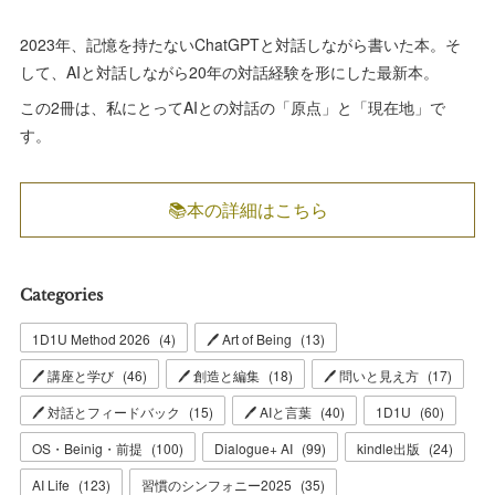
2023年、記憶を持たないChatGPTと対話しながら書いた本。そ
して、AIと対話しながら20年の対話経験を形にした最新本。
この2冊は、私にとってAIとの対話の「原点」と「現在地」で
す。
📚本の詳細はこちら
Categories
1D1U Method 2026
(
4
)
🖊 Art of Being
(
13
)
🖊 講座と学び
(
46
)
🖊 創造と編集
(
18
)
🖊 問いと見え方
(
17
)
🖊 対話とフィードバック
(
15
)
🖊 AIと言葉
(
40
)
1D1U
(
60
)
OS・Beinig・前提
(
100
)
Dialogue+ AI
(
99
)
kindle出版
(
24
)
AI Life
(
123
)
習慣のシンフォニー2025
(
35
)