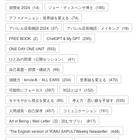
習慣化 2024
(
14
)
ジョー・ディスペンサ博士
(
185
)
アファメーション：世界線を変える
(
74
)
アパレル店長物語 2024
(
37
)
アパレル店長物語：メイキング
(
18
)
FREE BOOK
(
2
)
ChatGPT & My GPT
(
295
)
ONE DAY ONE UNIT
(
553
)
ひとみの部屋（公開セッション）
(
41
)
自己基盤・習慣・継続力
(
99
)
傾聴力・kincle本・ALL EARS
(
234
)
世界線を変える
(
470
)
可能性にフォーカス
(
397
)
対話とは？
(
152
)
モヤモヤから視点を変える
(
95
)
考え方・思い癖を手放す
(
535
)
人間成長・自己探求
(
457
)
コミュニケーション
(
161
)
Art of Being｜Mail Letter（旧：読むサプリ）
(
817
)
“The English version of YOMU-SAPULI”Weekly Newsletter.
(
448
)