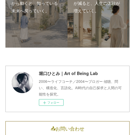
から動くと、知っている
が減ると、人生の体験が
未来へ戻っていく。
増えていく。
堀口ひとみ｜Art of Being Lab
2006〜ライフコーチ／2004〜ブロガー 傾聴、問
い、構造化、言語化。AI時代の自己探求と人間の可
能性を探究。
フォロー
📤お問い合わせ