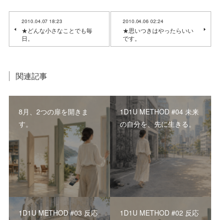
2010.04.07 18:23
2010.04.06 02:24
★どんな小さなことでも毎
★思いつきはやったらいい
日。
です。
関連記事
8月、2つの扉を開きま
1D1U METHOD #04 未来
す。
の自分を、先に生きる。
1D1U METHOD #03 反応
1D1U METHOD #02 反応