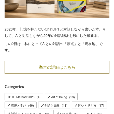
2023年、記憶を持たないChatGPTと対話しながら書いた本。そ
して、AIと対話しながら20年の対話経験を形にした最新本。
この2冊は、私にとってAIとの対話の「原点」と「現在地」で
す。
📚本の詳細はこちら
Categories
1D1U Method 2026
(
4
)
🖊 Art of Being
(
13
)
🖊 講座と学び
(
46
)
🖊 創造と編集
(
18
)
🖊 問いと見え方
(
17
)
🖊 対話とフィードバック
(
15
)
🖊 AIと言葉
(
40
)
1D1U
(
60
)