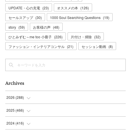
UPDATE・心の充電
(
23
)
オススメの本
(
126
)
セールスアップ
(
30
)
1000 Soul Searching Questions
(
19
)
story
(
59
)
お客様の声
(
48
)
ひとみずむ～me too 小冊子
(
226
)
片付け・掃除
(
32
)
ファッション・インテリアコンサル
(
21
)
セッション動画
(
8
)
Archives
2026
(
288
)
(
9
)
2025
(
466
)
(
36
)
(
56
)
2024
(
416
)