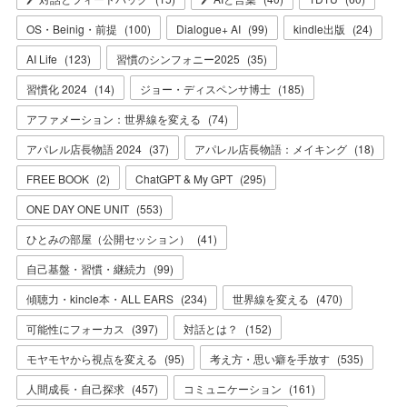
OS・Beinig・前提
(
100
)
Dialogue+ AI
(
99
)
kindle出版
(
24
)
AI Life
(
123
)
習慣のシンフォニー2025
(
35
)
習慣化 2024
(
14
)
ジョー・ディスペンサ博士
(
185
)
アファメーション：世界線を変える
(
74
)
アパレル店長物語 2024
(
37
)
アパレル店長物語：メイキング
(
18
)
FREE BOOK
(
2
)
ChatGPT & My GPT
(
295
)
ONE DAY ONE UNIT
(
553
)
ひとみの部屋（公開セッション）
(
41
)
自己基盤・習慣・継続力
(
99
)
傾聴力・kincle本・ALL EARS
(
234
)
世界線を変える
(
470
)
可能性にフォーカス
(
397
)
対話とは？
(
152
)
モヤモヤから視点を変える
(
95
)
考え方・思い癖を手放す
(
535
)
人間成長・自己探求
(
457
)
コミュニケーション
(
161
)