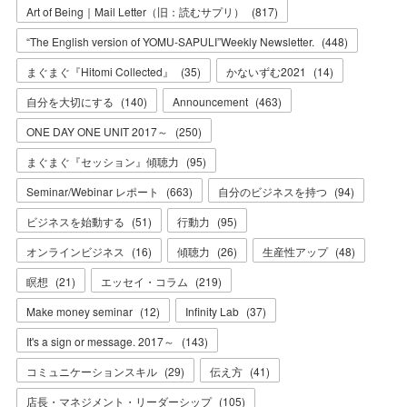
Art of Being｜Mail Letter（旧：読むサプリ）
(
817
)
“The English version of YOMU-SAPULI”Weekly Newsletter.
(
448
)
まぐまぐ『Hitomi Collected』
(
35
)
かないずむ2021
(
14
)
自分を大切にする
(
140
)
Announcement
(
463
)
ONE DAY ONE UNIT 2017～
(
250
)
まぐまぐ『セッション』傾聴力
(
95
)
Seminar/Webinar レポート
(
663
)
自分のビジネスを持つ
(
94
)
ビジネスを始動する
(
51
)
行動力
(
95
)
オンラインビジネス
(
16
)
傾聴力
(
26
)
生産性アップ
(
48
)
瞑想
(
21
)
エッセイ・コラム
(
219
)
Make money seminar
(
12
)
Infinity Lab
(
37
)
It's a sign or message. 2017～
(
143
)
コミュニケーションスキル
(
29
)
伝え方
(
41
)
店長・マネジメント・リーダーシップ
(
105
)