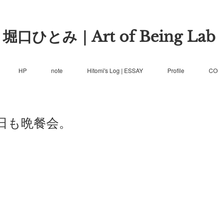
堀口ひとみ｜Art of Being Lab
HP
note
Hitomi's Log | ESSAY
Profile
CO
日も晩餐会。