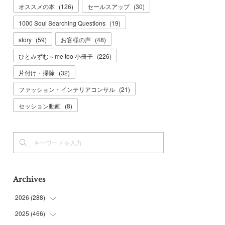
オススメの本
(
126
)
セールスアップ
(
30
)
1000 Soul Searching Questions
(
19
)
story
(
59
)
お客様の声
(
48
)
ひとみずむ～me too 小冊子
(
226
)
片付け・掃除
(
32
)
ファッション・インテリアコンサル
(
21
)
セッション動画
(
8
)
Archives
2026
(
288
)
2025
(
466
(
9
)
)