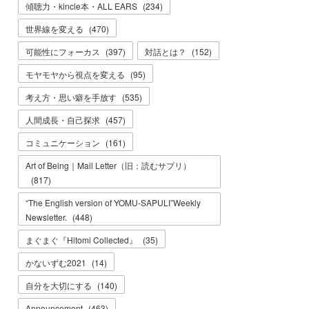
傾聴力・kincle本・ALL EARS
(
234
)
世界線を変える
(
470
)
可能性にフォーカス
(
397
)
対話とは？
(
152
)
モヤモヤから視点を変える
(
95
)
考え方・思い癖を手放す
(
535
)
人間成長・自己探求
(
457
)
コミュニケーション
(
161
)
Art of Being｜Mail Letter（旧：読むサプリ）
(
817
)
“The English version of YOMU-SAPULI”Weekly
Newsletter.
(
448
)
まぐまぐ『Hitomi Collected』
(
35
)
かないずむ2021
(
14
)
自分を大切にする
(
140
)
Announcement
(
463
)