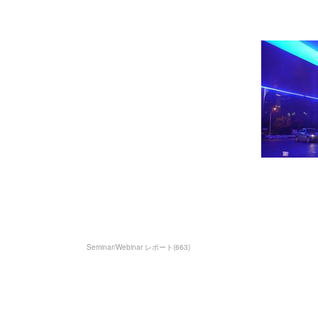
Seminar/Webinar レポート
(
663
)