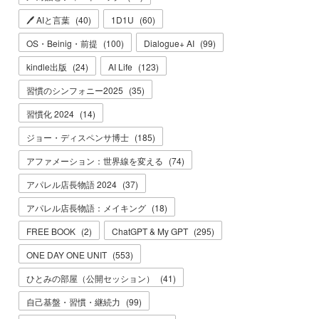
🖊 AIと言葉
(
40
)
1D1U
(
60
)
OS・Beinig・前提
(
100
)
Dialogue+ AI
(
99
)
kindle出版
(
24
)
AI Life
(
123
)
習慣のシンフォニー2025
(
35
)
習慣化 2024
(
14
)
ジョー・ディスペンサ博士
(
185
)
アファメーション：世界線を変える
(
74
)
アパレル店長物語 2024
(
37
)
アパレル店長物語：メイキング
(
18
)
FREE BOOK
(
2
)
ChatGPT & My GPT
(
295
)
ONE DAY ONE UNIT
(
553
)
ひとみの部屋（公開セッション）
(
41
)
自己基盤・習慣・継続力
(
99
)