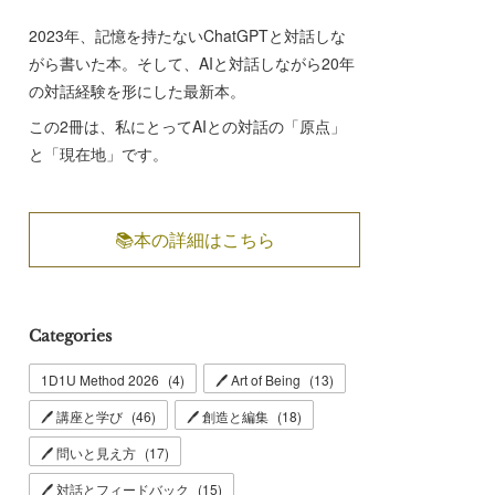
2023年、記憶を持たないChatGPTと対話しな
がら書いた本。そして、AIと対話しながら20年
の対話経験を形にした最新本。
この2冊は、私にとってAIとの対話の「原点」
と「現在地」です。
📚本の詳細はこちら
Categories
1D1U Method 2026
(
4
)
🖊 Art of Being
(
13
)
🖊 講座と学び
(
46
)
🖊 創造と編集
(
18
)
🖊 問いと見え方
(
17
)
🖊 対話とフィードバック
(
15
)