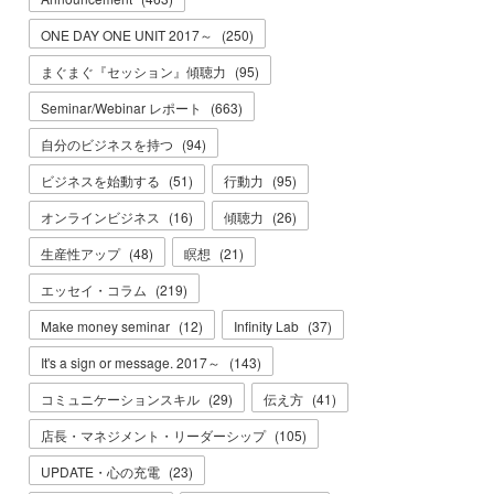
ONE DAY ONE UNIT 2017～
(
250
)
まぐまぐ『セッション』傾聴力
(
95
)
Seminar/Webinar レポート
(
663
)
自分のビジネスを持つ
(
94
)
ビジネスを始動する
(
51
)
行動力
(
95
)
オンラインビジネス
(
16
)
傾聴力
(
26
)
生産性アップ
(
48
)
瞑想
(
21
)
エッセイ・コラム
(
219
)
Make money seminar
(
12
)
Infinity Lab
(
37
)
It's a sign or message. 2017～
(
143
)
コミュニケーションスキル
(
29
)
伝え方
(
41
)
店長・マネジメント・リーダーシップ
(
105
)
UPDATE・心の充電
(
23
)