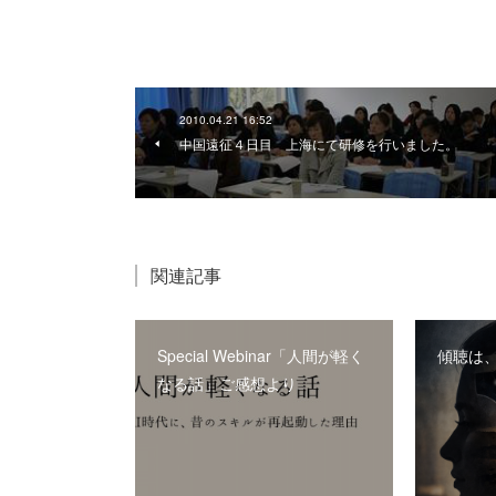
2010.04.21 16:52
中国遠征４日目 上海にて研修を行いました。
関連記事
Special Webinar「人間が軽く
傾聴は
なる話」ご感想より