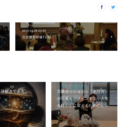
2010.04.19 23:55
北京接客研修1日目。
、謎解きである。
大阪セッション：「あり方」
が現実をデザインする：人生
を軽やかに変えるためのヒン
ト