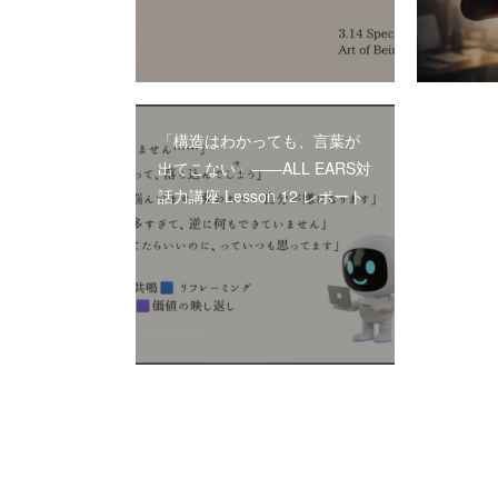
「構造はわかっても、言葉が
出てこない」――ALL EARS対
話力講座 Lesson 12 レポート