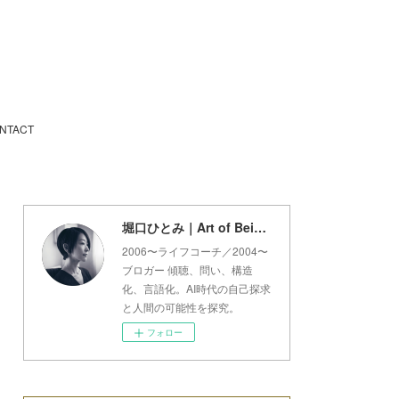
NTACT
堀口ひとみ｜Art of Being Lab
2006〜ライフコーチ／2004〜
ブロガー 傾聴、問い、構造
化、言語化。AI時代の自己探求
と人間の可能性を探究。
フォロー