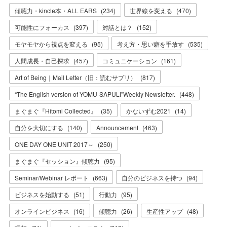
傾聴力・kincle本・ALL EARS
(
234
)
世界線を変える
(
470
)
可能性にフォーカス
(
397
)
対話とは？
(
152
)
モヤモヤから視点を変える
(
95
)
考え方・思い癖を手放す
(
535
)
人間成長・自己探求
(
457
)
コミュニケーション
(
161
)
Art of Being｜Mail Letter（旧：読むサプリ）
(
817
)
“The English version of YOMU-SAPULI”Weekly Newsletter.
(
448
)
まぐまぐ『Hitomi Collected』
(
35
)
かないずむ2021
(
14
)
自分を大切にする
(
140
)
Announcement
(
463
)
ONE DAY ONE UNIT 2017～
(
250
)
まぐまぐ『セッション』傾聴力
(
95
)
Seminar/Webinar レポート
(
663
)
自分のビジネスを持つ
(
94
)
ビジネスを始動する
(
51
)
行動力
(
95
)
オンラインビジネス
(
16
)
傾聴力
(
26
)
生産性アップ
(
48
)