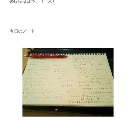
「あははははっ」（二人）
今日のノート