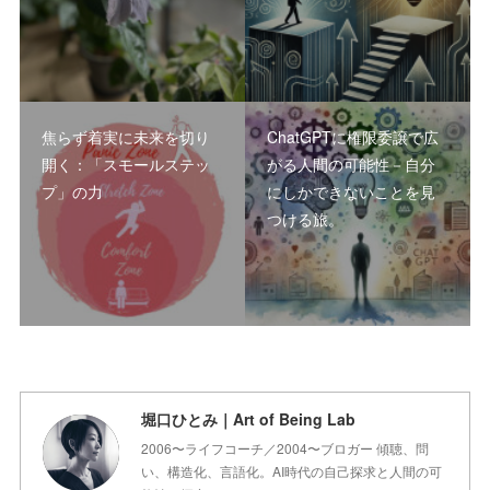
焦らず着実に未来を切り
ChatGPTに権限委譲で広
開く：「スモールステッ
がる人間の可能性－自分
プ」の力
にしかできないことを見
つける旅。
堀口ひとみ｜Art of Being Lab
2006〜ライフコーチ／2004〜ブロガー 傾聴、問
い、構造化、言語化。AI時代の自己探求と人間の可