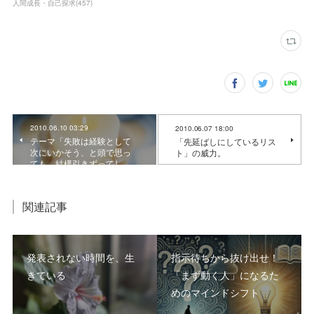
人間成長・自己探求
(
457
)
2010.06.10 03:29
2010.06.07 18:00
テーマ「失敗は経験として
「先延ばしにしているリス
次にいかそう、と頭で思っ
ト」の威力。
ても、結構引きずってし…
関連記事
発表されない時間を、生
指示待ちから抜け出せ！
きている
「まず動く人」になるた
めのマインドシフト