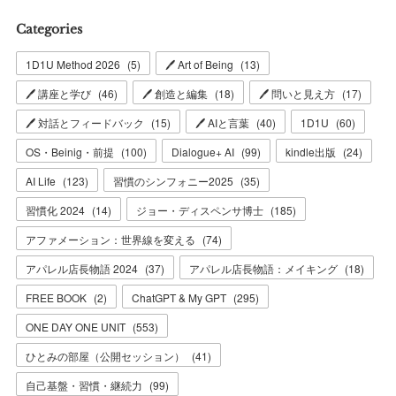
Categories
1D1U Method 2026
(
5
)
🖊 Art of Being
(
13
)
🖊 講座と学び
(
46
)
🖊 創造と編集
(
18
)
🖊 問いと見え方
(
17
)
🖊 対話とフィードバック
(
15
)
🖊 AIと言葉
(
40
)
1D1U
(
60
)
OS・Beinig・前提
(
100
)
Dialogue+ AI
(
99
)
kindle出版
(
24
)
AI Life
(
123
)
習慣のシンフォニー2025
(
35
)
習慣化 2024
(
14
)
ジョー・ディスペンサ博士
(
185
)
アファメーション：世界線を変える
(
74
)
アパレル店長物語 2024
(
37
)
アパレル店長物語：メイキング
(
18
)
FREE BOOK
(
2
)
ChatGPT & My GPT
(
295
)
ONE DAY ONE UNIT
(
553
)
ひとみの部屋（公開セッション）
(
41
)
自己基盤・習慣・継続力
(
99
)