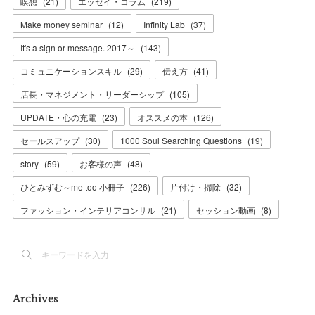
瞑想
(
21
)
エッセイ・コラム
(
219
)
Make money seminar
(
12
)
Infinity Lab
(
37
)
It's a sign or message. 2017～
(
143
)
コミュニケーションスキル
(
29
)
伝え方
(
41
)
店長・マネジメント・リーダーシップ
(
105
)
UPDATE・心の充電
(
23
)
オススメの本
(
126
)
セールスアップ
(
30
)
1000 Soul Searching Questions
(
19
)
story
(
59
)
お客様の声
(
48
)
ひとみずむ～me too 小冊子
(
226
)
片付け・掃除
(
32
)
ファッション・インテリアコンサル
(
21
)
セッション動画
(
8
)
Archives