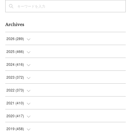
Archives
2026
(
289
)
(
10
)
2025
(
466
)
(
36
)
(
56
)
2024
(
416
)
(
37
)
(
37
)
(
38
)
2023
(
372
)
(
42
)
(
35
)
(
39
)
(
31
)
2022
(
373
)
(
36
)
(
36
)
(
38
)
(
30
)
(
31
)
2021
(
410
)
(
34
)
(
36
)
(
36
)
(
30
)
(
33
)
(
32
)
2020
(
417
)
(
48
)
(
35
)
(
35
)
(
30
)
(
31
)
(
32
)
(
35
)
2019
(
458
)