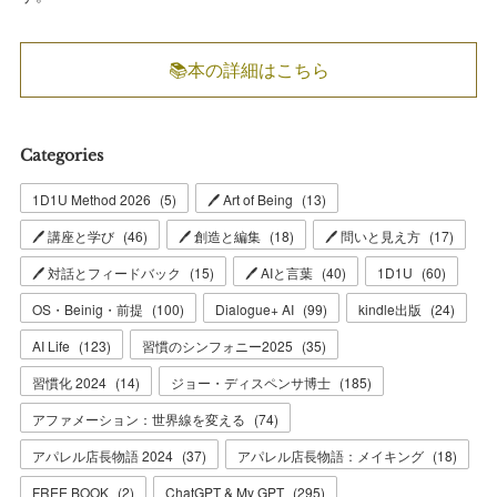
📚本の詳細はこちら
Categories
1D1U Method 2026
(
5
)
🖊 Art of Being
(
13
)
🖊 講座と学び
(
46
)
🖊 創造と編集
(
18
)
🖊 問いと見え方
(
17
)
🖊 対話とフィードバック
(
15
)
🖊 AIと言葉
(
40
)
1D1U
(
60
)
OS・Beinig・前提
(
100
)
Dialogue+ AI
(
99
)
kindle出版
(
24
)
AI Life
(
123
)
習慣のシンフォニー2025
(
35
)
習慣化 2024
(
14
)
ジョー・ディスペンサ博士
(
185
)
アファメーション：世界線を変える
(
74
)
アパレル店長物語 2024
(
37
)
アパレル店長物語：メイキング
(
18
)
FREE BOOK
(
2
)
ChatGPT & My GPT
(
295
)