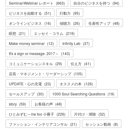
Seminar/Webinar レポート
(
663
)
自分のビジネスを持つ
(
94
)
ビジネスを始動する
(
51
)
行動力
(
95
)
オンラインビジネス
(
16
)
傾聴力
(
26
)
生産性アップ
(
48
)
瞑想
(
21
)
エッセイ・コラム
(
219
)
Make money seminar
(
12
)
Infinity Lab
(
37
)
It's a sign or message. 2017～
(
143
)
コミュニケーションスキル
(
29
)
伝え方
(
41
)
店長・マネジメント・リーダーシップ
(
105
)
UPDATE・心の充電
(
23
)
オススメの本
(
126
)
セールスアップ
(
30
)
1000 Soul Searching Questions
(
19
)
story
(
59
)
お客様の声
(
48
)
ひとみずむ～me too 小冊子
(
226
)
片付け・掃除
(
32
)
ファッション・インテリアコンサル
(
21
)
セッション動画
(
8
)