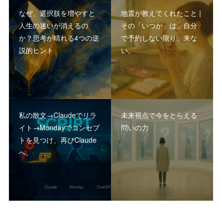
なぜ、選択肢を増やすと
地震が教えてくれたこと |
人生の迷いが消えるの
その「いつか」は、自分
か？思考が晴れる4つの逆
で予約しない限り、来な
説的ヒント
い。
私の散文→Claudeでリラ
未来視点で今をとらえる
イト→Mondayでコンセプ
問いの力
トを見つけ、再びClaude
へ。