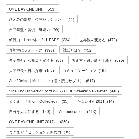
ONE DAY ONE UNIT
(
553
)
ひとみの部屋（公開セッション）
(
41
)
自己基盤・習慣・継続力
(
99
)
傾聴力・kincle本・ALL EARS
(
234
)
世界線を変える
(
470
)
可能性にフォーカス
(
397
)
対話とは？
(
152
)
モヤモヤから視点を変える
(
95
)
考え方・思い癖を手放す
(
535
)
人間成長・自己探求
(
457
)
コミュニケーション
(
161
)
Art of Being｜Mail Letter（旧：読むサプリ）
(
817
)
“The English version of YOMU-SAPULI”Weekly Newsletter.
(
448
)
まぐまぐ『Hitomi Collected』
(
35
)
かないずむ2021
(
14
)
自分を大切にする
(
140
)
Announcement
(
463
)
ONE DAY ONE UNIT 2017～
(
250
)
まぐまぐ『セッション』傾聴力
(
95
)