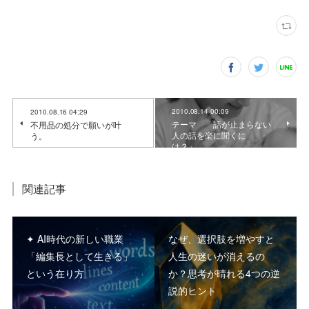
2010.08.14 00:09
2010.08.16 04:29
テーマ 「話が止まらない
不用品の処分で願いが叶
人の話を楽に聞くに
う。
は？」。
関連記事
✦ AI時代の新しい職業
なぜ、選択肢を増やすと
「編集長として生きる」
人生の迷いが消えるの
という在り方
か？思考が晴れる4つの逆
説的ヒント