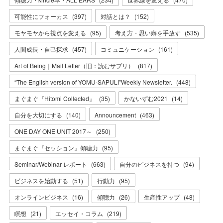
可能性にフォーカス
(
397
)
対話とは？
(
152
)
モヤモヤから視点を変える
(
95
)
考え方・思い癖を手放す
(
535
)
人間成長・自己探求
(
457
)
コミュニケーション
(
161
)
Art of Being｜Mail Letter（旧：読むサプリ）
(
817
)
“The English version of YOMU-SAPULI”Weekly Newsletter.
(
448
)
まぐまぐ『Hitomi Collected』
(
35
)
かないずむ2021
(
14
)
自分を大切にする
(
140
)
Announcement
(
463
)
ONE DAY ONE UNIT 2017～
(
250
)
まぐまぐ『セッション』傾聴力
(
95
)
Seminar/Webinar レポート
(
663
)
自分のビジネスを持つ
(
94
)
ビジネスを始動する
(
51
)
行動力
(
95
)
オンラインビジネス
(
16
)
傾聴力
(
26
)
生産性アップ
(
48
)
瞑想
(
21
)
エッセイ・コラム
(
219
)