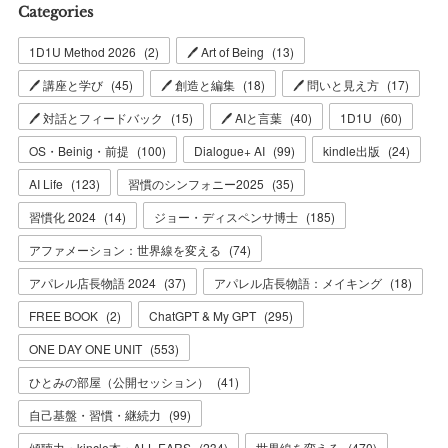
Categories
1D1U Method 2026
(
2
)
🖊 Art of Being
(
13
)
🖊 講座と学び
(
45
)
🖊 創造と編集
(
18
)
🖊 問いと見え方
(
17
)
🖊 対話とフィードバック
(
15
)
🖊 AIと言葉
(
40
)
1D1U
(
60
)
OS・Beinig・前提
(
100
)
Dialogue+ AI
(
99
)
kindle出版
(
24
)
AI Life
(
123
)
習慣のシンフォニー2025
(
35
)
習慣化 2024
(
14
)
ジョー・ディスペンサ博士
(
185
)
アファメーション：世界線を変える
(
74
)
アパレル店長物語 2024
(
37
)
アパレル店長物語：メイキング
(
18
)
FREE BOOK
(
2
)
ChatGPT & My GPT
(
295
)
ONE DAY ONE UNIT
(
553
)
ひとみの部屋（公開セッション）
(
41
)
自己基盤・習慣・継続力
(
99
)
傾聴力・kincle本・ALL EARS
(
234
)
世界線を変える
(
470
)