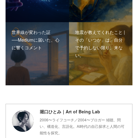
世界線が変わった証
地震が教えてくれたこと |
──Mediumに届いた、心
その「いつか」は、自分
に響くコメント
で予約しない限り、来な
い。
堀口ひとみ｜Art of Being Lab
2006〜ライフコーチ／2004〜ブロガー 傾聴、問
い、構造化、言語化。AI時代の自己探求と人間の可
能性を探究。