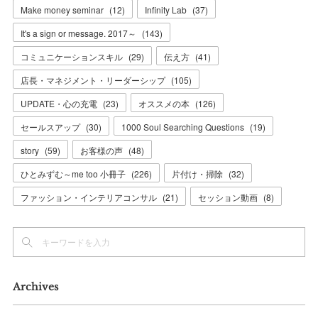
Make money seminar
(
12
)
Infinity Lab
(
37
)
It's a sign or message. 2017～
(
143
)
コミュニケーションスキル
(
29
)
伝え方
(
41
)
店長・マネジメント・リーダーシップ
(
105
)
UPDATE・心の充電
(
23
)
オススメの本
(
126
)
セールスアップ
(
30
)
1000 Soul Searching Questions
(
19
)
story
(
59
)
お客様の声
(
48
)
ひとみずむ～me too 小冊子
(
226
)
片付け・掃除
(
32
)
ファッション・インテリアコンサル
(
21
)
セッション動画
(
8
)
Archives