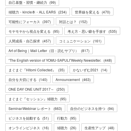
自己基盤・習慣・継続力
(
99
)
傾聴力・kincle本・ALL EARS
(
234
)
世界線を変える
(
470
)
可能性にフォーカス
(
397
)
対話とは？
(
152
)
モヤモヤから視点を変える
(
95
)
考え方・思い癖を手放す
(
535
)
人間成長・自己探求
(
457
)
コミュニケーション
(
161
)
Art of Being｜Mail Letter（旧：読むサプリ）
(
817
)
“The English version of YOMU-SAPULI”Weekly Newsletter.
(
448
)
まぐまぐ『Hitomi Collected』
(
35
)
かないずむ2021
(
14
)
自分を大切にする
(
140
)
Announcement
(
463
)
ONE DAY ONE UNIT 2017～
(
250
)
まぐまぐ『セッション』傾聴力
(
95
)
Seminar/Webinar レポート
(
663
)
自分のビジネスを持つ
(
94
)
ビジネスを始動する
(
51
)
行動力
(
95
)
オンラインビジネス
(
16
)
傾聴力
(
26
)
生産性アップ
(
48
)