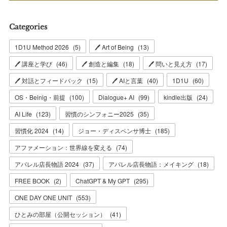
Categories
1D1U Method 2026
(
5
)
🖊 Art of Being
(
13
)
🖊 講座と学び
(
46
)
🖊 創造と編集
(
18
)
🖊 問いと見え方
(
17
)
🖊 対話とフィードバック
(
15
)
🖊 AIと言葉
(
40
)
1D1U
(
60
)
OS・Beinig・前提
(
100
)
Dialogue+ AI
(
99
)
kindle出版
(
24
)
AI Life
(
123
)
習慣のシンフォニー2025
(
35
)
習慣化 2024
(
14
)
ジョー・ディスペンサ博士
(
185
)
アファメーション：世界線を変える
(
74
)
アパレル店長物語 2024
(
37
)
アパレル店長物語：メイキング
(
18
)
FREE BOOK
(
2
)
ChatGPT & My GPT
(
295
)
ONE DAY ONE UNIT
(
553
)
ひとみの部屋（公開セッション）
(
41
)