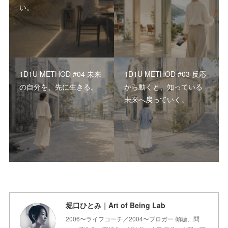
い。
1D1U METHOD #04 未来
1D1U METHOD #03 反応
の自分を、先に生きる。
から動くと、知っている
未来へ戻っていく。
堀口ひとみ｜Art of Being Lab
2006〜ライフコーチ／2004〜ブロガー 傾聴、問