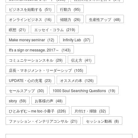
ビジネスを始動する
(
51
)
行動力
(
95
)
オンラインビジネス
(
16
)
傾聴力
(
26
)
生産性アップ
(
48
)
瞑想
(
21
)
エッセイ・コラム
(
219
)
Make money seminar
(
12
)
Infinity Lab
(
37
)
It's a sign or message. 2017～
(
143
)
コミュニケーションスキル
(
29
)
伝え方
(
41
)
店長・マネジメント・リーダーシップ
(
105
)
UPDATE・心の充電
(
23
)
オススメの本
(
126
)
セールスアップ
(
30
)
1000 Soul Searching Questions
(
19
)
story
(
59
)
お客様の声
(
48
)
ひとみずむ～me too 小冊子
(
226
)
片付け・掃除
(
32
)
ファッション・インテリアコンサル
(
21
)
セッション動画
(
8
)