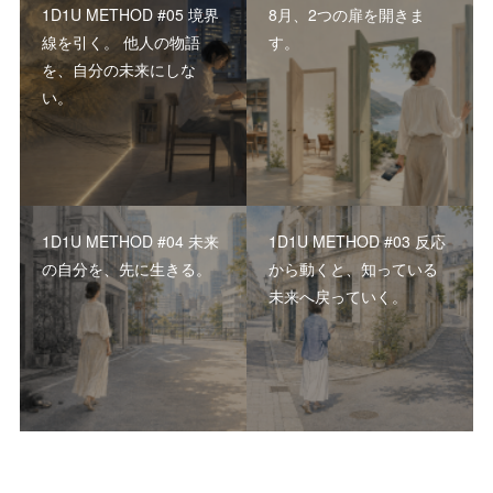
1D1U METHOD #05 境界
8月、2つの扉を開きま
線を引く。 他人の物語
す。
を、自分の未来にしな
い。
1D1U METHOD #04 未来
1D1U METHOD #03 反応
の自分を、先に生きる。
から動くと、知っている
未来へ戻っていく。