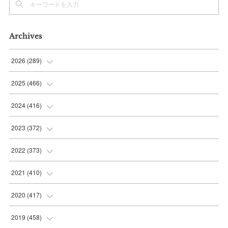
Archives
2026
(
289
)
(
10
)
2025
(
466
)
(
36
)
(
56
)
2024
(
416
)
(
37
)
(
37
)
(
38
)
2023
(
372
)
(
42
)
(
35
)
(
39
)
(
31
)
2022
(
373
)
(
36
)
(
36
)
(
38
)
(
30
)
(
31
)
2021
(
410
)
(
34
)
(
36
)
(
36
)
(
30
)
(
33
)
(
32
)
2020
(
417
)
(
48
)
(
35
)
(
35
)
(
30
)
(
31
)
(
32
)
(
35
)
2019
(
458
)