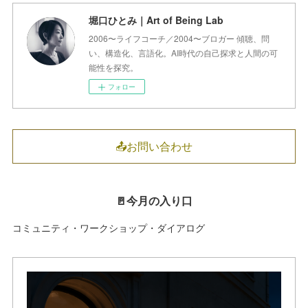
堀口ひとみ｜Art of Being Lab
2006〜ライフコーチ／2004〜ブロガー 傾聴、問
い、構造化、言語化。AI時代の自己探求と人間の可
能性を探究。
フォロー
📤お問い合わせ
🚪今月の入り口
コミュニティ・ワークショップ・ダイアログ