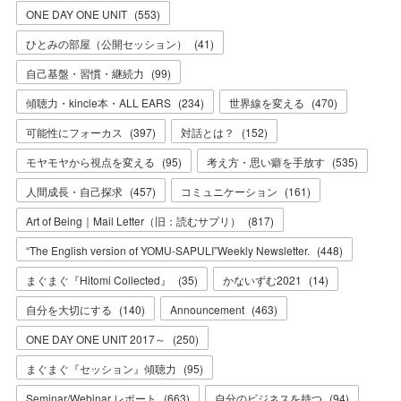
ONE DAY ONE UNIT
(
553
)
ひとみの部屋（公開セッション）
(
41
)
自己基盤・習慣・継続力
(
99
)
傾聴力・kincle本・ALL EARS
(
234
)
世界線を変える
(
470
)
可能性にフォーカス
(
397
)
対話とは？
(
152
)
モヤモヤから視点を変える
(
95
)
考え方・思い癖を手放す
(
535
)
人間成長・自己探求
(
457
)
コミュニケーション
(
161
)
Art of Being｜Mail Letter（旧：読むサプリ）
(
817
)
“The English version of YOMU-SAPULI”Weekly Newsletter.
(
448
)
まぐまぐ『Hitomi Collected』
(
35
)
かないずむ2021
(
14
)
自分を大切にする
(
140
)
Announcement
(
463
)
ONE DAY ONE UNIT 2017～
(
250
)
まぐまぐ『セッション』傾聴力
(
95
)
Seminar/Webinar レポート
(
663
)
自分のビジネスを持つ
(
94
)