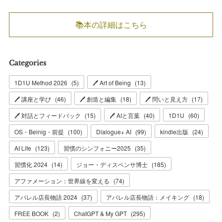
📚本の詳細はこちら
Categories
1D1U Method 2026
(
5
)
🖊 Art of Being
(
13
)
🖊 講座と学び
(
46
)
🖊 創造と編集
(
18
)
🖊 問いと見え方
(
17
)
🖊 対話とフィードバック
(
15
)
🖊 AIと言葉
(
40
)
1D1U
(
60
)
OS・Beinig・前提
(
100
)
Dialogue+ AI
(
99
)
kindle出版
(
24
)
AI Life
(
123
)
習慣のシンフォニー2025
(
35
)
習慣化 2024
(
14
)
ジョー・ディスペンサ博士
(
185
)
アファメーション：世界線を変える
(
74
)
アパレル店長物語 2024
(
37
)
アパレル店長物語：メイキング
(
18
)
FREE BOOK
(
2
)
ChatGPT & My GPT
(
295
)