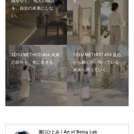
線を引く。 他人の物語
す。
を、自分の未来にしな
い。
1D1U METHOD #04 未来
1D1U METHOD #03 反応
の自分を、先に生きる。
から動くと、知っている
未来へ戻っていく。
堀口ひとみ｜Art of Being Lab