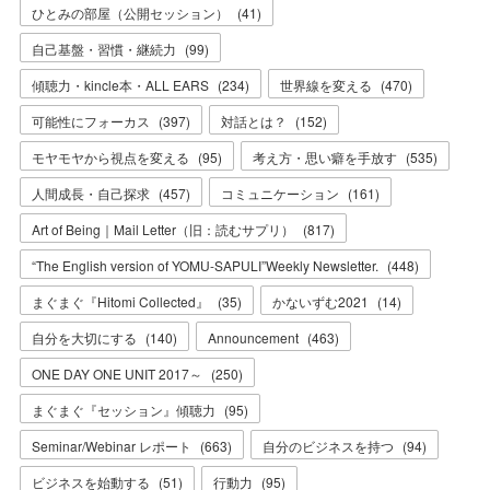
ひとみの部屋（公開セッション）
(
41
)
自己基盤・習慣・継続力
(
99
)
傾聴力・kincle本・ALL EARS
(
234
)
世界線を変える
(
470
)
可能性にフォーカス
(
397
)
対話とは？
(
152
)
モヤモヤから視点を変える
(
95
)
考え方・思い癖を手放す
(
535
)
人間成長・自己探求
(
457
)
コミュニケーション
(
161
)
Art of Being｜Mail Letter（旧：読むサプリ）
(
817
)
“The English version of YOMU-SAPULI”Weekly Newsletter.
(
448
)
まぐまぐ『Hitomi Collected』
(
35
)
かないずむ2021
(
14
)
自分を大切にする
(
140
)
Announcement
(
463
)
ONE DAY ONE UNIT 2017～
(
250
)
まぐまぐ『セッション』傾聴力
(
95
)
Seminar/Webinar レポート
(
663
)
自分のビジネスを持つ
(
94
)
ビジネスを始動する
(
51
)
行動力
(
95
)