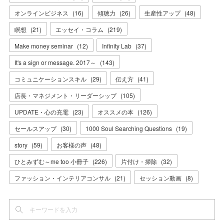
オンラインビジネス
(
16
)
傾聴力
(
26
)
生産性アップ
(
48
)
瞑想
(
21
)
エッセイ・コラム
(
219
)
Make money seminar
(
12
)
Infinity Lab
(
37
)
It's a sign or message. 2017～
(
143
)
コミュニケーションスキル
(
29
)
伝え方
(
41
)
店長・マネジメント・リーダーシップ
(
105
)
UPDATE・心の充電
(
23
)
オススメの本
(
126
)
セールスアップ
(
30
)
1000 Soul Searching Questions
(
19
)
story
(
59
)
お客様の声
(
48
)
ひとみずむ～me too 小冊子
(
226
)
片付け・掃除
(
32
)
ファッション・インテリアコンサル
(
21
)
セッション動画
(
8
)