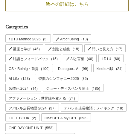
📚本の詳細はこちら
Categories
1D1U Method 2026
(
5
)
🖊 Art of Being
(
13
)
🖊 講座と学び
(
46
)
🖊 創造と編集
(
18
)
🖊 問いと見え方
(
17
)
🖊 対話とフィードバック
(
15
)
🖊 AIと言葉
(
40
)
1D1U
(
60
)
OS・Beinig・前提
(
100
)
Dialogue+ AI
(
99
)
kindle出版
(
24
)
AI Life
(
123
)
習慣のシンフォニー2025
(
35
)
習慣化 2024
(
14
)
ジョー・ディスペンサ博士
(
185
)
アファメーション：世界線を変える
(
74
)
アパレル店長物語 2024
(
37
)
アパレル店長物語：メイキング
(
18
)
FREE BOOK
(
2
)
ChatGPT & My GPT
(
295
)
ONE DAY ONE UNIT
(
553
)