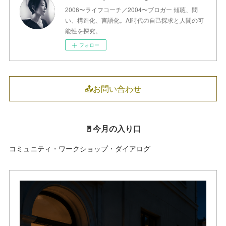
2006〜ライフコーチ／2004〜ブロガー 傾聴、問
い、構造化、言語化。AI時代の自己探求と人間の可
能性を探究。
フォロー
📤お問い合わせ
🚪今月の入り口
コミュニティ・ワークショップ・ダイアログ