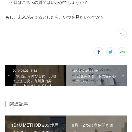
今日はこちらの質問はいかがでしょうか？
もし、未来がみえるとしたら、いつを見たいですか？
2010.09.26 16:32
2010.09.25 01:49
『30歳から伸びる女 30歳
自己嫌悪スタートの探究心
で止まる女』有川真由美
について。
著 （私が本に出ており…
関連記事
1D1U METHOD #05 境界
8月、2つの扉を開きま