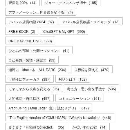
習慣化 2024
(
14
)
ジョー・ディスペンサ博士
(
185
)
アファメーション：世界線を変える
(
74
)
アパレル店長物語 2024
(
37
)
アパレル店長物語：メイキング
(
18
)
FREE BOOK
(
2
)
ChatGPT & My GPT
(
295
)
ONE DAY ONE UNIT
(
553
)
ひとみの部屋（公開セッション）
(
41
)
自己基盤・習慣・継続力
(
99
)
傾聴力・kincle本・ALL EARS
(
234
)
世界線を変える
(
470
)
可能性にフォーカス
(
397
)
対話とは？
(
152
)
モヤモヤから視点を変える
(
95
)
考え方・思い癖を手放す
(
535
)
人間成長・自己探求
(
457
)
コミュニケーション
(
161
)
Art of Being｜Mail Letter（旧：読むサプリ）
(
817
)
“The English version of YOMU-SAPULI”Weekly Newsletter.
(
448
)
まぐまぐ『Hitomi Collected』
(
35
)
かないずむ2021
(
14
)