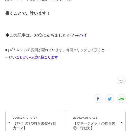
書くことで、叶います！
◆この記事は、お役に立ちましたか？→
ハイ
■↓ﾊﾞﾅｰにｺｰﾁﾝｸﾞ質問が隠れています。毎回クリックして頂くと･･･
←
いいことがいっぱい起こります
2006.07.10 17:27
2006.07.08 01:38
【ﾏﾈｰｼﾞﾒﾝﾄの舞台裏⑱-行動
【マネージメントの舞台裏
力ー２】
⑰－行動力】