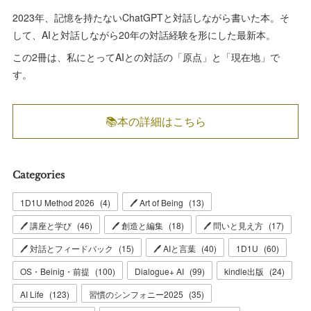
2023年、記憶を持たないChatGPTと対話しながら書いた本。そ
して、AIと対話しながら20年の対話経験を形にした最新本。
この2冊は、私にとってAIとの対話の「原点」と「現在地」で
す。
📚本の詳細はこちら
Categories
1D1U Method 2026
(
4
)
🖊 Art of Being
(
13
)
🖊 講座と学び
(
46
)
🖊 創造と編集
(
18
)
🖊 問いと見え方
(
17
)
🖊 対話とフィードバック
(
15
)
🖊 AIと言葉
(
40
)
1D1U
(
60
)
OS・Beinig・前提
(
100
)
Dialogue+ AI
(
99
)
kindle出版
(
24
)
AI Life
(
123
)
習慣のシンフォニー2025
(
35
)