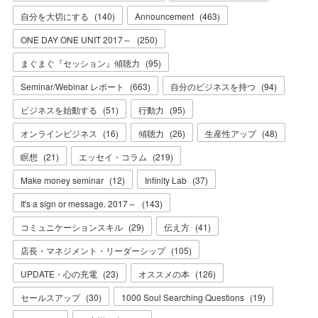
自分を大切にする
(
140
)
Announcement
(
463
)
ONE DAY ONE UNIT 2017～
(
250
)
まぐまぐ『セッション』傾聴力
(
95
)
Seminar/Webinar レポート
(
663
)
自分のビジネスを持つ
(
94
)
ビジネスを始動する
(
51
)
行動力
(
95
)
オンラインビジネス
(
16
)
傾聴力
(
26
)
生産性アップ
(
48
)
瞑想
(
21
)
エッセイ・コラム
(
219
)
Make money seminar
(
12
)
Infinity Lab
(
37
)
It's a sign or message. 2017～
(
143
)
コミュニケーションスキル
(
29
)
伝え方
(
41
)
店長・マネジメント・リーダーシップ
(
105
)
UPDATE・心の充電
(
23
)
オススメの本
(
126
)
セールスアップ
(
30
)
1000 Soul Searching Questions
(
19
)