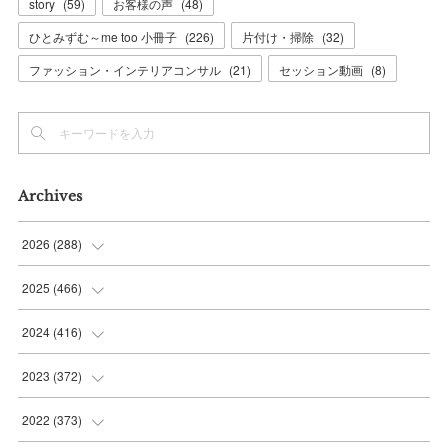
story
(
59
)
お客様の声
(
48
)
ひとみずむ～me too 小冊子
(
226
)
片付け・掃除
(
32
)
ファッション・インテリアコンサル
(
21
)
セッション動画
(
8
)
Archives
2026
(
288
)
(
9
)
2025
(
466
)
(
36
)
(
56
)
2024
(
416
)
(
37
)
(
37
)
(
38
)
2023
(
372
)
(
42
)
(
35
)
(
39
)
(
31
)
2022
(
373
)