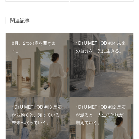
関連記事
8月、2つの扉を開きま
1D1U METHOD #04 未来
す。
の自分を、先に生きる。
1D1U METHOD #03 反応
1D1U METHOD #02 反応
から動くと、知っている
が減ると、人生の体験が
未来へ戻っていく。
増えていく。