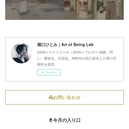
堀口ひとみ｜Art of Being Lab
2006〜ライフコーチ／2004〜ブロガー 傾聴、問
い、構造化、言語化。AI時代の自己探求と人間の可
能性を探究。
フォロー
📤お問い合わせ
🚪今月の入り口