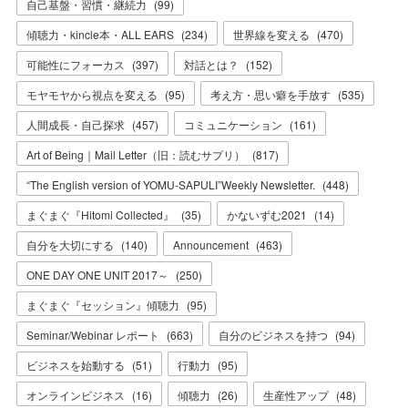
自己基盤・習慣・継続力
(
99
)
傾聴力・kincle本・ALL EARS
(
234
)
世界線を変える
(
470
)
可能性にフォーカス
(
397
)
対話とは？
(
152
)
モヤモヤから視点を変える
(
95
)
考え方・思い癖を手放す
(
535
)
人間成長・自己探求
(
457
)
コミュニケーション
(
161
)
Art of Being｜Mail Letter（旧：読むサプリ）
(
817
)
“The English version of YOMU-SAPULI”Weekly Newsletter.
(
448
)
まぐまぐ『Hitomi Collected』
(
35
)
かないずむ2021
(
14
)
自分を大切にする
(
140
)
Announcement
(
463
)
ONE DAY ONE UNIT 2017～
(
250
)
まぐまぐ『セッション』傾聴力
(
95
)
Seminar/Webinar レポート
(
663
)
自分のビジネスを持つ
(
94
)
ビジネスを始動する
(
51
)
行動力
(
95
)
オンラインビジネス
(
16
)
傾聴力
(
26
)
生産性アップ
(
48
)