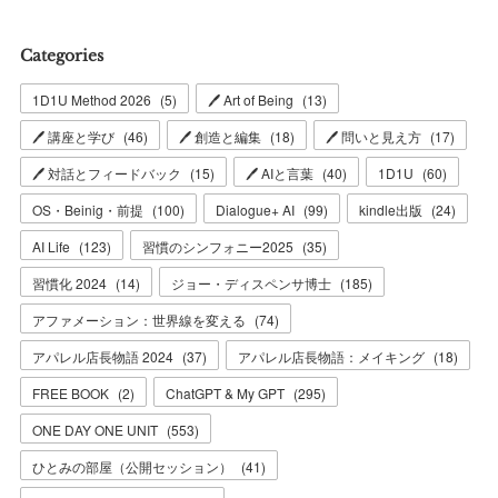
Categories
1D1U Method 2026
(
5
)
🖊 Art of Being
(
13
)
🖊 講座と学び
(
46
)
🖊 創造と編集
(
18
)
🖊 問いと見え方
(
17
)
🖊 対話とフィードバック
(
15
)
🖊 AIと言葉
(
40
)
1D1U
(
60
)
OS・Beinig・前提
(
100
)
Dialogue+ AI
(
99
)
kindle出版
(
24
)
AI Life
(
123
)
習慣のシンフォニー2025
(
35
)
習慣化 2024
(
14
)
ジョー・ディスペンサ博士
(
185
)
アファメーション：世界線を変える
(
74
)
アパレル店長物語 2024
(
37
)
アパレル店長物語：メイキング
(
18
)
FREE BOOK
(
2
)
ChatGPT & My GPT
(
295
)
ONE DAY ONE UNIT
(
553
)
ひとみの部屋（公開セッション）
(
41
)