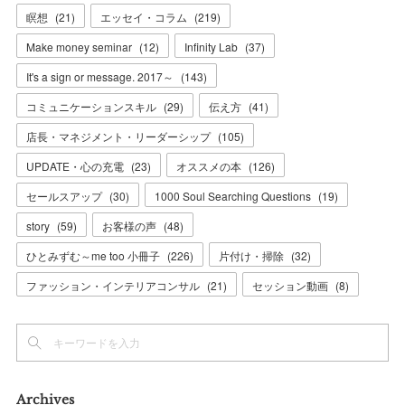
瞑想
(
21
)
エッセイ・コラム
(
219
)
Make money seminar
(
12
)
Infinity Lab
(
37
)
It's a sign or message. 2017～
(
143
)
コミュニケーションスキル
(
29
)
伝え方
(
41
)
店長・マネジメント・リーダーシップ
(
105
)
UPDATE・心の充電
(
23
)
オススメの本
(
126
)
セールスアップ
(
30
)
1000 Soul Searching Questions
(
19
)
story
(
59
)
お客様の声
(
48
)
ひとみずむ～me too 小冊子
(
226
)
片付け・掃除
(
32
)
ファッション・インテリアコンサル
(
21
)
セッション動画
(
8
)
Archives